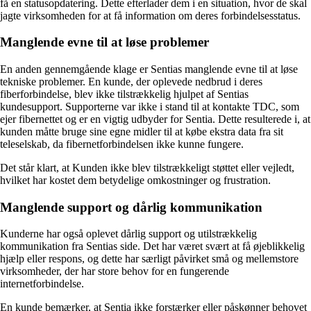
få en statusopdatering. Dette efterlader dem i en situation, hvor de skal
jagte virksomheden for at få information om deres forbindelsesstatus.
Manglende evne til at løse problemer
En anden gennemgående klage er Sentias manglende evne til at løse
tekniske problemer. En kunde, der oplevede nedbrud i deres
fiberforbindelse, blev ikke tilstrækkelig hjulpet af Sentias
kundesupport. Supporterne var ikke i stand til at kontakte TDC, som
ejer fibernettet og er en vigtig udbyder for Sentia. Dette resulterede i, at
kunden måtte bruge sine egne midler til at købe ekstra data fra sit
teleselskab, da fibernetforbindelsen ikke kunne fungere.
Det står klart, at Kunden ikke blev tilstrækkeligt støttet eller vejledt,
hvilket har kostet dem betydelige omkostninger og frustration.
Manglende support og dårlig kommunikation
Kunderne har også oplevet dårlig support og utilstrækkelig
kommunikation fra Sentias side. Det har været svært at få øjeblikkelig
hjælp eller respons, og dette har særligt påvirket små og mellemstore
virksomheder, der har store behov for en fungerende
internetforbindelse.
En kunde bemærker, at Sentia ikke forstærker eller påskønner behovet