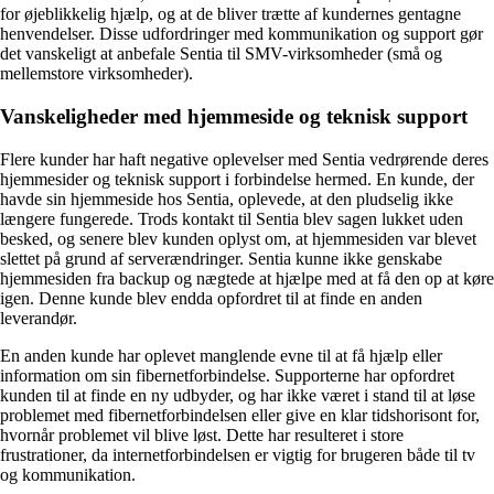
for øjeblikkelig hjælp, og at de bliver trætte af kundernes gentagne
henvendelser. Disse udfordringer med kommunikation og support gør
det vanskeligt at anbefale Sentia til SMV-virksomheder (små og
mellemstore virksomheder).
Vanskeligheder med hjemmeside og teknisk support
Flere kunder har haft negative oplevelser med Sentia vedrørende deres
hjemmesider og teknisk support i forbindelse hermed. En kunde, der
havde sin hjemmeside hos Sentia, oplevede, at den pludselig ikke
længere fungerede. Trods kontakt til Sentia blev sagen lukket uden
besked, og senere blev kunden oplyst om, at hjemmesiden var blevet
slettet på grund af serverændringer. Sentia kunne ikke genskabe
hjemmesiden fra backup og nægtede at hjælpe med at få den op at køre
igen. Denne kunde blev endda opfordret til at finde en anden
leverandør.
En anden kunde har oplevet manglende evne til at få hjælp eller
information om sin fibernetforbindelse. Supporterne har opfordret
kunden til at finde en ny udbyder, og har ikke været i stand til at løse
problemet med fibernetforbindelsen eller give en klar tidshorisont for,
hvornår problemet vil blive løst. Dette har resulteret i store
frustrationer, da internetforbindelsen er vigtig for brugeren både til tv
og kommunikation.