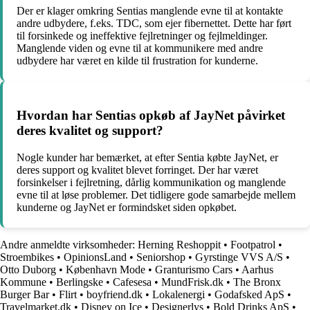
Der er klager omkring Sentias manglende evne til at kontakte
andre udbydere, f.eks. TDC, som ejer fibernettet. Dette har ført
til forsinkede og ineffektive fejlretninger og fejlmeldinger.
Manglende viden og evne til at kommunikere med andre
udbydere har været en kilde til frustration for kunderne.
Hvordan har Sentias opkøb af JayNet påvirket
deres kvalitet og support?
Nogle kunder har bemærket, at efter Sentia købte JayNet, er
deres support og kvalitet blevet forringet. Der har været
forsinkelser i fejlretning, dårlig kommunikation og manglende
evne til at løse problemer. Det tidligere gode samarbejde mellem
kunderne og JayNet er formindsket siden opkøbet.
Andre anmeldte virksomheder:
Herning Reshoppit
•
Footpatrol
•
Stroembikes
•
OpinionsLand
•
Seniorshop
•
Gyrstinge VVS A/S
•
Otto Duborg
•
København Mode
•
Granturismo Cars
•
Aarhus
Kommune
•
Berlingske
•
Cafesesa
•
MundFrisk.dk
•
The Bronx
Burger Bar
•
Flirt
•
boyfriend.dk
•
Lokalenergi
•
Godafsked ApS
•
Travelmarket.dk
•
Disney on Ice
•
Designerlys
•
Bold Drinks ApS
•