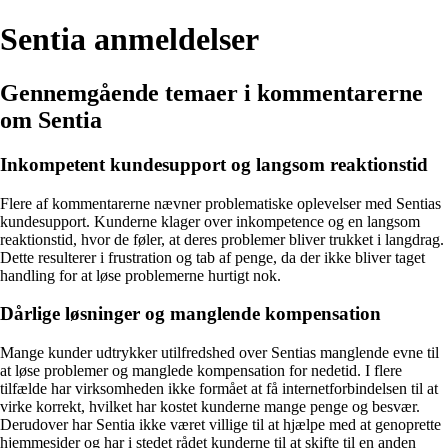
Sentia anmeldelser
Gennemgående temaer i kommentarerne
om Sentia
Inkompetent kundesupport og langsom reaktionstid
Flere af kommentarerne nævner problematiske oplevelser med Sentias
kundesupport. Kunderne klager over inkompetence og en langsom
reaktionstid, hvor de føler, at deres problemer bliver trukket i langdrag.
Dette resulterer i frustration og tab af penge, da der ikke bliver taget
handling for at løse problemerne hurtigt nok.
Dårlige løsninger og manglende kompensation
Mange kunder udtrykker utilfredshed over Sentias manglende evne til
at løse problemer og manglede kompensation for nedetid. I flere
tilfælde har virksomheden ikke formået at få internetforbindelsen til at
virke korrekt, hvilket har kostet kunderne mange penge og besvær.
Derudover har Sentia ikke været villige til at hjælpe med at genoprette
hjemmesider og har i stedet rådet kunderne til at skifte til en anden