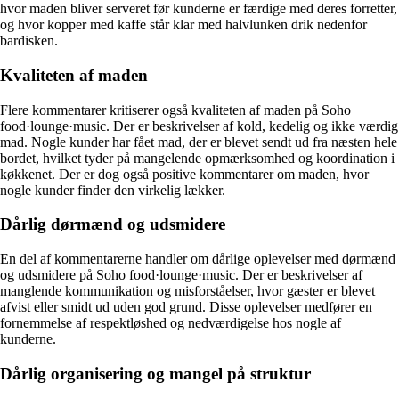
hvor maden bliver serveret før kunderne er færdige med deres forretter,
og hvor kopper med kaffe står klar med halvlunken drik nedenfor
bardisken.
Kvaliteten af maden
Flere kommentarer kritiserer også kvaliteten af maden på Soho
food·lounge·music. Der er beskrivelser af kold, kedelig og ikke værdig
mad. Nogle kunder har fået mad, der er blevet sendt ud fra næsten hele
bordet, hvilket tyder på mangelende opmærksomhed og koordination i
køkkenet. Der er dog også positive kommentarer om maden, hvor
nogle kunder finder den virkelig lækker.
Dårlig dørmænd og udsmidere
En del af kommentarerne handler om dårlige oplevelser med dørmænd
og udsmidere på Soho food·lounge·music. Der er beskrivelser af
manglende kommunikation og misforståelser, hvor gæster er blevet
afvist eller smidt ud uden god grund. Disse oplevelser medfører en
fornemmelse af respektløshed og nedværdigelse hos nogle af
kunderne.
Dårlig organisering og mangel på struktur