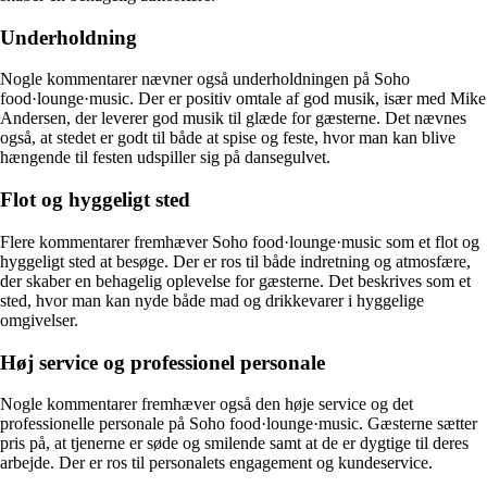
Underholdning
Nogle kommentarer nævner også underholdningen på Soho
food·lounge·music. Der er positiv omtale af god musik, især med Mike
Andersen, der leverer god musik til glæde for gæsterne. Det nævnes
også, at stedet er godt til både at spise og feste, hvor man kan blive
hængende til festen udspiller sig på dansegulvet.
Flot og hyggeligt sted
Flere kommentarer fremhæver Soho food·lounge·music som et flot og
hyggeligt sted at besøge. Der er ros til både indretning og atmosfære,
der skaber en behagelig oplevelse for gæsterne. Det beskrives som et
sted, hvor man kan nyde både mad og drikkevarer i hyggelige
omgivelser.
Høj service og professionel personale
Nogle kommentarer fremhæver også den høje service og det
professionelle personale på Soho food·lounge·music. Gæsterne sætter
pris på, at tjenerne er søde og smilende samt at de er dygtige til deres
arbejde. Der er ros til personalets engagement og kundeservice.