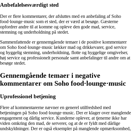
Anbefalelsesværdigt sted
Der er flere kommentarer, der afsluttes med en anbefaling af Soho
food·lounge·music som et sted, der er værd at besøge. Gæsterne
opfordrer andre til at komme og opleve den gode mad, service,
stemning og underholdning på stedet.
Sammenfattende er gennemgående temaer i de positive kommentarer
om Soho food·lounge·music lækker mad og drikkevarer, god service
og hyggelig stemning, underholdning, flotte og hyggelige omgivelser,
høj service og professionelt personale samt anbefalinger til andre om at
besøge stedet.
Gennemgående temaer i negative
kommentarer om Soho food·lounge·music
Uprofessionel betjening
Flere af kommentarerne nævner en generel utilfredshed med
betjeningen på Soho food·lounge·music. Der er klager over manglende
engagement og dårlig service. Kunderne oplever, at tjenerne ikke har
viden omkring den mad, de serverer, og at de er fyldt med dårlige
undskyldninger. Der er også eksempler på manglende opmærksomhed,