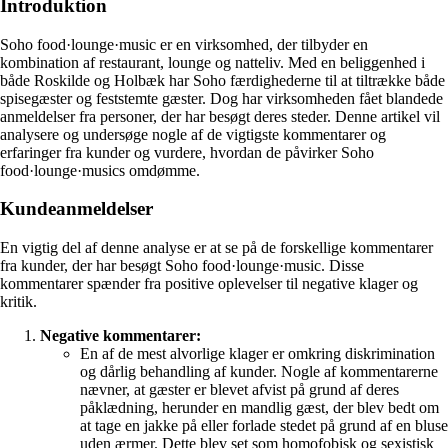
Introduktion
Soho food·lounge·music er en virksomhed, der tilbyder en
kombination af restaurant, lounge og natteliv. Med en beliggenhed i
både Roskilde og Holbæk har Soho færdighederne til at tiltrække både
spisegæster og feststemte gæster. Dog har virksomheden fået blandede
anmeldelser fra personer, der har besøgt deres steder. Denne artikel vil
analysere og undersøge nogle af de vigtigste kommentarer og
erfaringer fra kunder og vurdere, hvordan de påvirker Soho
food·lounge·musics omdømme.
Kundeanmeldelser
En vigtig del af denne analyse er at se på de forskellige kommentarer
fra kunder, der har besøgt Soho food·lounge·music. Disse
kommentarer spænder fra positive oplevelser til negative klager og
kritik.
Negative kommentarer:
En af de mest alvorlige klager er omkring diskrimination
og dårlig behandling af kunder. Nogle af kommentarerne
nævner, at gæster er blevet afvist på grund af deres
påklædning, herunder en mandlig gæst, der blev bedt om
at tage en jakke på eller forlade stedet på grund af en bluse
uden ærmer. Dette blev set som homofobisk og sexistisk