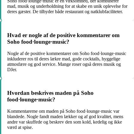
Soho food·lounge·music er en virksomhed, der kombinerer
mad, musik og underholdning for at skabe en unik oplevelse for
deres gæster. De tilbyder både restaurant og natklubfaciliteter.
Hvad er nogle af de positive kommentarer om
Soho food·lounge·music?
Nogle af de positive kommentarer om Soho food·lounge·music
inkluderer ros til deres lækre mad, gode cocktails, hyggelige
atmosfære og god service. Mange roser også deres musik og
DJer.
Hvordan beskrives maden på Soho
food·lounge·music?
Kommentarerne om maden på Soho food·lounge·music var
blandede. Nogle fandt maden lækker og af god kvalitet, mens
andre var skuffede og beskrev den som kold, kedelig og ikke
værd at spise.