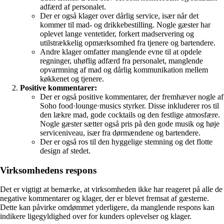
adfærd af personalet.
Der er også klager over dårlig service, især når det
kommer til mad- og drikkebestilling. Nogle gæster har
oplevet lange ventetider, forkert madservering og
utilstrækkelig opmærksomhed fra tjenere og bartendere.
Andre klager omfatter manglende evne til at opdele
regninger, uhøflig adfærd fra personalet, manglende
opvarmning af mad og dårlig kommunikation mellem
køkkenet og tjenere.
Positive kommentarer:
Der er også positive kommentarer, der fremhæver nogle af
Soho food·lounge·musics styrker. Disse inkluderer ros til
den lækre mad, gode cocktails og den festlige atmosfære.
Nogle gæster sætter også pris på den gode musik og høje
serviceniveau, især fra dørmændene og bartendere.
Der er også ros til den hyggelige stemning og det flotte
design af stedet.
Virksomhedens respons
Det er vigtigt at bemærke, at virksomheden ikke har reageret på alle de
negative kommentarer og klager, der er blevet fremsat af gæsterne.
Dette kan påvirke omdømmet yderligere, da manglende respons kan
indikere ligegyldighed over for kunders oplevelser og klager.