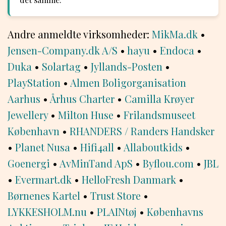
Andre anmeldte virksomheder:
MikMa.dk
•
Jensen-Company.dk A/S
•
hayu
•
Endoca
•
Duka
•
Solartag
•
Jyllands-Posten
•
PlayStation
•
Almen Boligorganisation
Aarhus
•
Århus Charter
•
Camilla Krøyer
Jewellery
•
Milton Huse
•
Frilandsmuseet
København
•
RHANDERS / Randers Handsker
•
Planet Nusa
•
Hifi4all
•
Allaboutkids
•
Goenergi
•
AvMinTand ApS
•
Byflou.com
•
JBL
•
Evermart.dk
•
HelloFresh Danmark
•
Børnenes Kartel
•
Trust Store
•
LYKKESHOLM.nu
•
PLAINtøj
•
Københavns