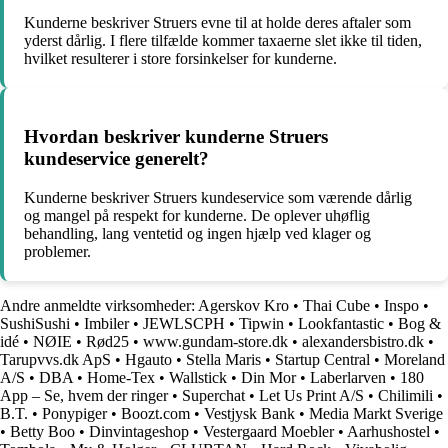
Kunderne beskriver Struers evne til at holde deres aftaler som
yderst dårlig. I flere tilfælde kommer taxaerne slet ikke til tiden,
hvilket resulterer i store forsinkelser for kunderne.
Hvordan beskriver kunderne Struers
kundeservice generelt?
Kunderne beskriver Struers kundeservice som værende dårlig
og mangel på respekt for kunderne. De oplever uhøflig
behandling, lang ventetid og ingen hjælp ved klager og
problemer.
Andre anmeldte virksomheder:
Agerskov Kro
•
Thai Cube
•
Inspo
•
SushiSushi
•
Imbiler
•
JEWLSCPH
•
Tipwin
•
Lookfantastic
•
Bog &
idé
•
NØIE
•
Rød25
•
www.gundam-store.dk
•
alexandersbistro.dk
•
Tarupvvs.dk ApS
•
Hgauto
•
Stella Maris
•
Startup Central
•
Moreland
A/S
•
DBA
•
Home-Tex
•
Wallstick
•
Din Mor
•
Laberlarven
•
180
App – Se, hvem der ringer
•
Superchat
•
Let Us Print A/S
•
Chilimili
•
B.T.
•
Ponypiger
•
Boozt.com
•
Vestjysk Bank
•
Media Markt Sverige
•
Betty Boo
•
Dinvintageshop
•
Vestergaard Moebler
•
Aarhushostel
•