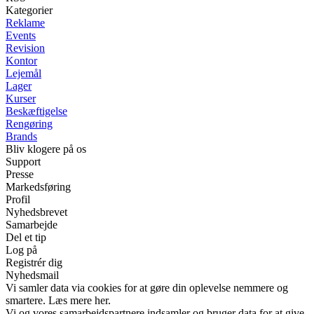
Kategorier
Reklame
Events
Revision
Kontor
Lejemål
Lager
Kurser
Beskæftigelse
Rengøring
Brands
Bliv klogere på os
Support
Presse
Markedsføring
Profil
Nyhedsbrevet
Samarbejde
Del et tip
Log på
Registrér dig
Nyhedsmail
Vi samler data via cookies for at gøre din oplevelse nemmere og
smartere. Læs mere her.
Vi og vores samarbejdspartnere indsamler og bruger data for at give