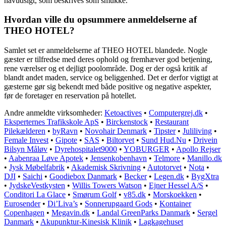
havudsigt, som beskrives som smukke.
Hvordan ville du opsummere anmeldelserne af
THEO HOTEL?
Samlet set er anmeldelserne af THEO HOTEL blandede. Nogle
gæster er tilfredse med deres ophold og fremhæver god betjening,
rene værelser og et dejligt poolområde. Dog er der også kritik af
blandt andet maden, service og beliggenhed. Det er derfor vigtigt at
gæsterne gør sig bekendt med både positive og negative aspekter,
før de foretager en reservation på hotellet.
Andre anmeldte virksomheder:
Ketoactives
•
Computergrej.dk
•
Eksperternes Trafikskole ApS
•
Birckenstock
•
Restaurant
Pilekælderen
•
byRavn
•
Novohair Denmark
•
Tipster
•
Juliliving
•
Female Invest
•
Gipote
•
SAS
•
Biltorvet
•
Sund Hud.Nu
•
Drivein
Bilsyn Måløv
•
Dyrehospitalet9000
•
YOBURGER
•
Apollo Rejser
•
Aabenraa Løve Apotek
•
Jensenkobenhavn
•
Telmore
•
Manillo.dk
•
Jysk Møbelfabrik
•
Akademisk Skrivning
•
Autotorvet
•
Nota
•
DJI
•
Saichi
•
Goodiebox Danmark
•
Becker
•
Legen.dk
•
BygXtra
•
JydskeVestkysten
•
Willis Towers Watson
•
Ejner Hessel A/S
•
Conditori La Glace
•
Smørum Golf
•
v85.dk
•
Morskoekken
•
Eurosender
•
Di’Liva’s
•
Sonnerupgaard Gods
•
Kontainer
Copenhagen
•
Megavin.dk
•
Landal GreenParks Danmark
•
Sergel
Danmark
•
Akupunktur-Kinesisk Klinik
•
Lagkagehuset