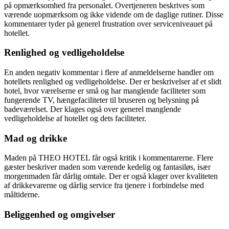
på opmærksomhed fra personalet. Overtjeneren beskrives som
værende uopmærksom og ikke vidende om de daglige rutiner. Disse
kommentarer tyder på generel frustration over serviceniveauet på
hotellet.
Renlighed og vedligeholdelse
En anden negativ kommentar i flere af anmeldelserne handler om
hotellets renlighed og vedligeholdelse. Der er beskrivelser af et slidt
hotel, hvor værelserne er små og har manglende faciliteter som
fungerende TV, hængefaciliteter til bruseren og belysning på
badeværelset. Der klages også over generel manglende
vedligeholdelse af hotellet og dets faciliteter.
Mad og drikke
Maden på THEO HOTEL får også kritik i kommentarerne. Flere
gæster beskriver maden som værende kedelig og fantasiløs, især
morgenmaden får dårlig omtale. Der er også klager over kvaliteten
af drikkevarerne og dårlig service fra tjenere i forbindelse med
måltiderne.
Beliggenhed og omgivelser