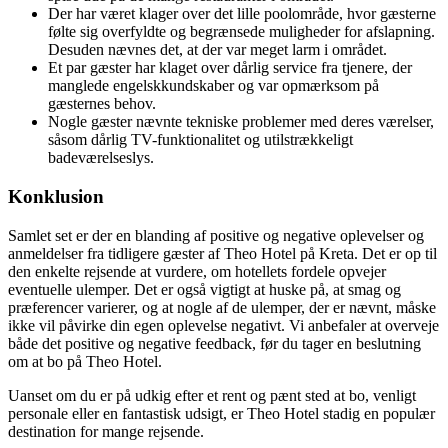
Der har været klager over det lille poolområde, hvor gæsterne
følte sig overfyldte og begrænsede muligheder for afslapning.
Desuden nævnes det, at der var meget larm i området.
Et par gæster har klaget over dårlig service fra tjenere, der
manglede engelskkundskaber og var opmærksom på
gæsternes behov.
Nogle gæster nævnte tekniske problemer med deres værelser,
såsom dårlig TV-funktionalitet og utilstrækkeligt
badeværelseslys.
Konklusion
Samlet set er der en blanding af positive og negative oplevelser og
anmeldelser fra tidligere gæster af Theo Hotel på Kreta. Det er op til
den enkelte rejsende at vurdere, om hotellets fordele opvejer
eventuelle ulemper. Det er også vigtigt at huske på, at smag og
præferencer varierer, og at nogle af de ulemper, der er nævnt, måske
ikke vil påvirke din egen oplevelse negativt. Vi anbefaler at overveje
både det positive og negative feedback, før du tager en beslutning
om at bo på Theo Hotel.
Uanset om du er på udkig efter et rent og pænt sted at bo, venligt
personale eller en fantastisk udsigt, er Theo Hotel stadig en populær
destination for mange rejsende.