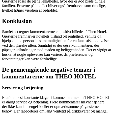
Gæsterne roser de pæne lejligheder, hvor der er god plads til hele
familien. Priserne på hotellet bliver også fremhævet som rimelige,
hvilket højner værdien af opholdet.
Konklusion
Samlet set tegner kommentarerne et positivt billede af Theo Hotel.
Gæsterne fremhæver hotellets tilstand og renlighed, venlige og
hjælpsomme personale samt muligheden for en fantastisk oplevelse
ved den græske aften. Samtidig er der også kommentarer, der
påpeger udfordringer med maden og beliggenheden. Det er vigtigt at
huske, at nogle oplevelser kan variere, da præferencer og
forventninger kan være forskellige.
De gennemgående negative temaer i
kommentarerne om THEO HOTEL
Service og betjening
Et af de mest konstante klager i kommentarerne om THEO HOTEL
er dårlig service og betjening. Flere kommentarer nævner tjenere,
der ikke kan tale engelsk eller er opmærksomme på gæsternes
behov. Der rapporteres om lang ventetid på drikkevarer og mangel