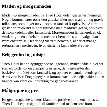
Maden og morgenmaden
Maden og morgenmaden på Theo Hotel deler gæsternes meninger.
Nogle kommentarer roser den græske aften med mad, vin og græsk
folkedans, som bliver nævnt som en fantastisk oplevelse. Andre
gæster er imidlertid mindre tilfredse med madudvalget og beskriver
det som kedeligt eller fantasiløst. Morgenmaden får generelt en ok
vurdering, men enkelte kommentarer bemærker, at udvalget kan
være ensformigt. Det er dog værd at bemærke, at der er mange
restauranter i nærheden, hvor gæsterne kan vælge at spise.
Beliggenhed og udsigt
Theo Hotel har en højtliggende beliggenhed, hvilket både bliver set
som en fordel og en ulempe. Gæsterne, der værdsætter det,
beskriver området som fantastisk og oplever en smuk havudsigt fra
deres værelser. Dog påpeger en kommentar, at de stejle bakker uden
trapper kan være en udfordring for gangbesværede.
Målgruppe og pris
En gennemgående tendens blandt de positive kommentarer er, at
Theo Hotel egner sig godt til familier med mellemstore børn.