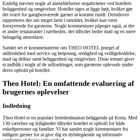
Endelig nævner nogle af anmeldelserne negativiteter ved hotellets
beliggenhed og omgivelser. Hotellet siges at ligge højt, hvilket gør
det svært for gangbesværede gæster at komme rundt. Derudover
rapporteres der om meget larm i området, hvilket kan være
forstyrrende for gæsterne. Nogle kommentarer påpeger også, at der
er andre restauranter i nærheden, der tilbyder bedre mad og en mere
behagelig atmosfære.
Samlet set er kommentarerne om THEO HOTEL præget af
utilfredshed med service og betjening, renlighed og vedligeholdelse,
mad og drikke samt beliggenhed og omgivelser. Disse temaer giver
et indblik i nogle af de udfordringer, som gæsterne oplevede under
deres ophold på hotellet.
Theo Hotel: En omfattende evaluering af
brugernes oplevelser
Indledning
Theo Hotel er en populær feriedestination beliggende på Kreta. Med
130 værelser og lejligheder tilbyder hotellet et ophold for både
enkeltpersoner og familier. Vi har samlet nogle kommentarer fra
tidligere gæster for at give dig en dybdegående og informativ