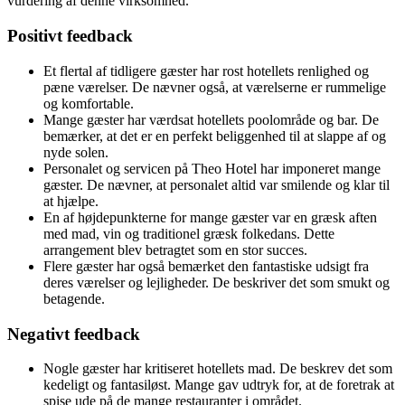
vurdering af denne virksomhed.
Positivt feedback
Et flertal af tidligere gæster har rost hotellets renlighed og
pæne værelser. De nævner også, at værelserne er rummelige
og komfortable.
Mange gæster har værdsat hotellets poolområde og bar. De
bemærker, at det er en perfekt beliggenhed til at slappe af og
nyde solen.
Personalet og servicen på Theo Hotel har imponeret mange
gæster. De nævner, at personalet altid var smilende og klar til
at hjælpe.
En af højdepunkterne for mange gæster var en græsk aften
med mad, vin og traditionel græsk folkedans. Dette
arrangement blev betragtet som en stor succes.
Flere gæster har også bemærket den fantastiske udsigt fra
deres værelser og lejligheder. De beskriver det som smukt og
betagende.
Negativt feedback
Nogle gæster har kritiseret hotellets mad. De beskrev det som
kedeligt og fantasiløst. Mange gav udtryk for, at de foretrak at
spise ude på de mange restauranter i området.