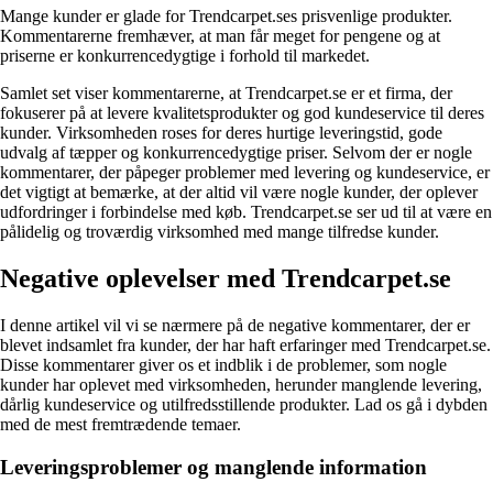
Mange kunder er glade for Trendcarpet.ses prisvenlige produkter.
Kommentarerne fremhæver, at man får meget for pengene og at
priserne er konkurrencedygtige i forhold til markedet.
Samlet set viser kommentarerne, at Trendcarpet.se er et firma, der
fokuserer på at levere kvalitetsprodukter og god kundeservice til deres
kunder. Virksomheden roses for deres hurtige leveringstid, gode
udvalg af tæpper og konkurrencedygtige priser. Selvom der er nogle
kommentarer, der påpeger problemer med levering og kundeservice, er
det vigtigt at bemærke, at der altid vil være nogle kunder, der oplever
udfordringer i forbindelse med køb. Trendcarpet.se ser ud til at være en
pålidelig og troværdig virksomhed med mange tilfredse kunder.
Negative oplevelser med Trendcarpet.se
I denne artikel vil vi se nærmere på de negative kommentarer, der er
blevet indsamlet fra kunder, der har haft erfaringer med Trendcarpet.se.
Disse kommentarer giver os et indblik i de problemer, som nogle
kunder har oplevet med virksomheden, herunder manglende levering,
dårlig kundeservice og utilfredsstillende produkter. Lad os gå i dybden
med de mest fremtrædende temaer.
Leveringsproblemer og manglende information