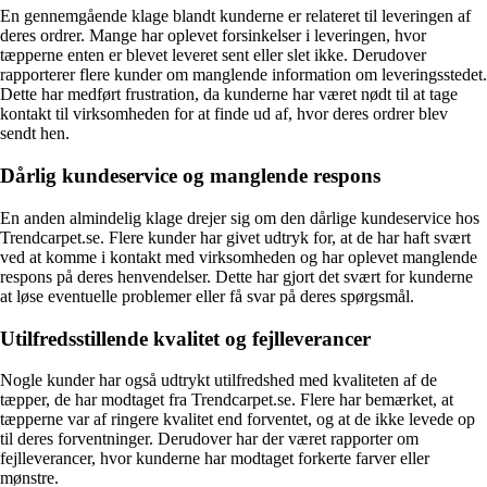
En gennemgående klage blandt kunderne er relateret til leveringen af
deres ordrer. Mange har oplevet forsinkelser i leveringen, hvor
tæpperne enten er blevet leveret sent eller slet ikke. Derudover
rapporterer flere kunder om manglende information om leveringsstedet.
Dette har medført frustration, da kunderne har været nødt til at tage
kontakt til virksomheden for at finde ud af, hvor deres ordrer blev
sendt hen.
Dårlig kundeservice og manglende respons
En anden almindelig klage drejer sig om den dårlige kundeservice hos
Trendcarpet.se. Flere kunder har givet udtryk for, at de har haft svært
ved at komme i kontakt med virksomheden og har oplevet manglende
respons på deres henvendelser. Dette har gjort det svært for kunderne
at løse eventuelle problemer eller få svar på deres spørgsmål.
Utilfredsstillende kvalitet og fejlleverancer
Nogle kunder har også udtrykt utilfredshed med kvaliteten af de
tæpper, de har modtaget fra Trendcarpet.se. Flere har bemærket, at
tæpperne var af ringere kvalitet end forventet, og at de ikke levede op
til deres forventninger. Derudover har der været rapporter om
fejlleverancer, hvor kunderne har modtaget forkerte farver eller
mønstre.