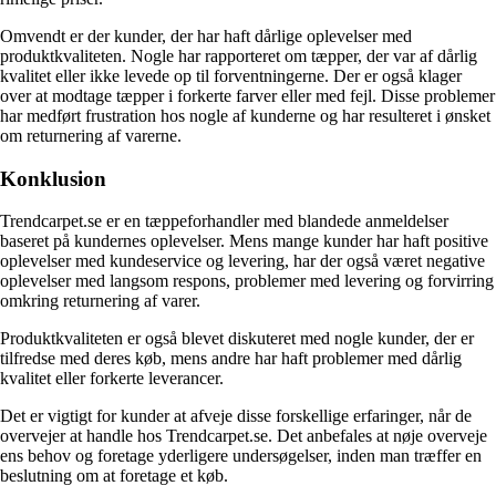
Omvendt er der kunder, der har haft dårlige oplevelser med
produktkvaliteten. Nogle har rapporteret om tæpper, der var af dårlig
kvalitet eller ikke levede op til forventningerne. Der er også klager
over at modtage tæpper i forkerte farver eller med fejl. Disse problemer
har medført frustration hos nogle af kunderne og har resulteret i ønsket
om returnering af varerne.
Konklusion
Trendcarpet.se er en tæppeforhandler med blandede anmeldelser
baseret på kundernes oplevelser. Mens mange kunder har haft positive
oplevelser med kundeservice og levering, har der også været negative
oplevelser med langsom respons, problemer med levering og forvirring
omkring returnering af varer.
Produktkvaliteten er også blevet diskuteret med nogle kunder, der er
tilfredse med deres køb, mens andre har haft problemer med dårlig
kvalitet eller forkerte leverancer.
Det er vigtigt for kunder at afveje disse forskellige erfaringer, når de
overvejer at handle hos Trendcarpet.se. Det anbefales at nøje overveje
ens behov og foretage yderligere undersøgelser, inden man træffer en
beslutning om at foretage et køb.