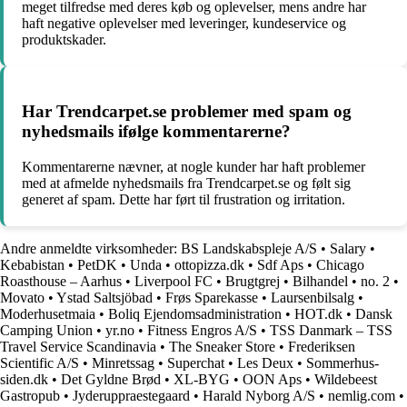
meget tilfredse med deres køb og oplevelser, mens andre har
haft negative oplevelser med leveringer, kundeservice og
produktskader.
Har Trendcarpet.se problemer med spam og
nyhedsmails ifølge kommentarerne?
Kommentarerne nævner, at nogle kunder har haft problemer
med at afmelde nyhedsmails fra Trendcarpet.se og følt sig
generet af spam. Dette har ført til frustration og irritation.
Andre anmeldte virksomheder:
BS Landskabspleje A/S
•
Salary
•
Kebabistan
•
PetDK
•
Unda
•
ottopizza.dk
•
Sdf Aps
•
Chicago
Roasthouse – Aarhus
•
Liverpool FC
•
Brugtgrej
•
Bilhandel
•
no. 2
•
Movato
•
Ystad Saltsjöbad
•
Frøs Sparekasse
•
Laursenbilsalg
•
Moderhusetmaia
•
Boliq Ejendomsadministration
•
HOT.dk
•
Dansk
Camping Union
•
yr.no
•
Fitness Engros A/S
•
TSS Danmark – TSS
Travel Service Scandinavia
•
The Sneaker Store
•
Frederiksen
Scientific A/S
•
Minretssag
•
Superchat
•
Les Deux
•
Sommerhus-
siden.dk
•
Det Gyldne Brød
•
XL-BYG
•
OON Aps
•
Wildebeest
Gastropub
•
Jyderuppraestegaard
•
Harald Nyborg A/S
•
nemlig.com
•