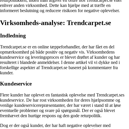
returpolitikken, inden man afgiver en ordre hos Trendcarpet.se eller
enhver anden virksomhed. Dette kan hjælpe med at træffe en
informeret beslutning og reducere risikoen for negative oplevelser.
Virksomheds-analyse: Trendcarpet.se
Indledning
Trendcarpet.se er en online tæppeforhandler, der har fået en del
opmærksomhed på både positiv og negativ vis. Virksomhedens
kundeservice og leveringsproces er blevet drøftet af kunder og har
resulteret i blandede anmeldelser. I denne artikel vil vi dykke ned i
forskellige aspekter af Trendcarpet.se baseret på kommentarer fra
kunder.
Kundeservice
Flere kunder har oplevet en fantastisk oplevelse med Trendcarpet.ses
kundeservice. De har rost virksomheden for deres hjælpsomme og
venlige kundeservicerepræsentanter, der har været i stand til at løse
eventuelle problemer og svare på spørgsmål. Der er også blevet
fremhævet den hurtige respons og den gode returpolitik.
Dog er der også kunder, der har haft negative oplevelser med