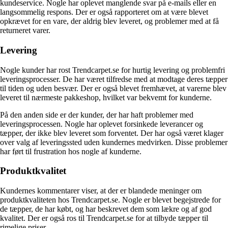
kundeservice. Nogle har oplevet manglende svar på e-mails eller en
langsommelig respons. Der er også rapporteret om at være blevet
opkrævet for en vare, der aldrig blev leveret, og problemer med at få
returneret varer.
Levering
Nogle kunder har rost Trendcarpet.se for hurtig levering og problemfri
leveringsprocesser. De har været tilfredse med at modtage deres tæpper
til tiden og uden besvær. Der er også blevet fremhævet, at varerne blev
leveret til nærmeste pakkeshop, hvilket var bekvemt for kunderne.
På den anden side er der kunder, der har haft problemer med
leveringsprocessen. Nogle har oplevet forsinkede leverancer og
tæpper, der ikke blev leveret som forventet. Der har også været klager
over valg af leveringssted uden kundernes medvirken. Disse problemer
har ført til frustration hos nogle af kunderne.
Produktkvalitet
Kundernes kommentarer viser, at der er blandede meninger om
produktkvaliteten hos Trendcarpet.se. Nogle er blevet begejstrede for
de tæpper, de har købt, og har beskrevet dem som lækre og af god
kvalitet. Der er også ros til Trendcarpet.se for at tilbyde tæpper til
rimelige priser.