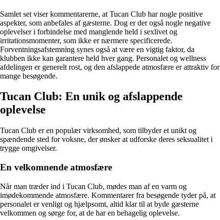
Samlet set viser kommentarerne, at Tucan Club har nogle positive
aspekter, som anbefales af gæsterne. Dog er der også nogle negative
oplevelser i forbindelse med manglende held i sexlivet og
irritationsmomenter, som ikke er nærmere specificerede.
Forventningsafstemning synes også at være en vigtig faktor, da
klubben ikke kan garantere held hver gang. Personalet og wellness
afdelingen er generelt rost, og den afslappede atmosfære er attraktiv for
mange besøgende.
Tucan Club: En unik og afslappende
oplevelse
Tucan Club er en populær virksomhed, som tilbyder et unikt og
spændende sted for voksne, der ønsker at udforske deres seksualitet i
trygge omgivelser.
En velkomnende atmosfære
Når man træder ind i Tucan Club, mødes man af en varm og
imødekommende atmosfære. Kommentarer fra besøgende tyder på, at
personalet er venligt og hjælpsomt, altid klar til at byde gæsterne
velkommen og sørge for, at de har en behagelig oplevelse.