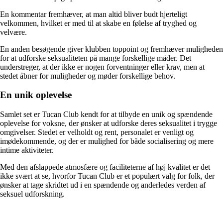
En kommentar fremhæver, at man altid bliver budt hjerteligt
velkommen, hvilket er med til at skabe en følelse af tryghed og
velvære.
En anden besøgende giver klubben toppoint og fremhæver muligheden
for at udforske seksualiteten på mange forskellige måder. Det
understreger, at der ikke er nogen forventninger eller krav, men at
stedet åbner for muligheder og møder forskellige behov.
En unik oplevelse
Samlet set er Tucan Club kendt for at tilbyde en unik og spændende
oplevelse for voksne, der ønsker at udforske deres seksualitet i trygge
omgivelser. Stedet er velholdt og rent, personalet er venligt og
imødekommende, og der er mulighed for både socialisering og mere
intime aktiviteter.
Med den afslappede atmosfære og faciliteterne af høj kvalitet er det
ikke svært at se, hvorfor Tucan Club er et populært valg for folk, der
ønsker at tage skridtet ud i en spændende og anderledes verden af
seksuel udforskning.