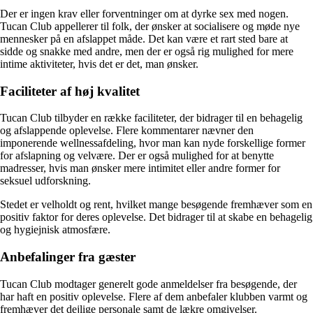
Der er ingen krav eller forventninger om at dyrke sex med nogen.
Tucan Club appellerer til folk, der ønsker at socialisere og møde nye
mennesker på en afslappet måde. Det kan være et rart sted bare at
sidde og snakke med andre, men der er også rig mulighed for mere
intime aktiviteter, hvis det er det, man ønsker.
Faciliteter af høj kvalitet
Tucan Club tilbyder en række faciliteter, der bidrager til en behagelig
og afslappende oplevelse. Flere kommentarer nævner den
imponerende wellnessafdeling, hvor man kan nyde forskellige former
for afslapning og velvære. Der er også mulighed for at benytte
madresser, hvis man ønsker mere intimitet eller andre former for
seksuel udforskning.
Stedet er velholdt og rent, hvilket mange besøgende fremhæver som en
positiv faktor for deres oplevelse. Det bidrager til at skabe en behagelig
og hygiejnisk atmosfære.
Anbefalinger fra gæster
Tucan Club modtager generelt gode anmeldelser fra besøgende, der
har haft en positiv oplevelse. Flere af dem anbefaler klubben varmt og
fremhæver det dejlige personale samt de lækre omgivelser.