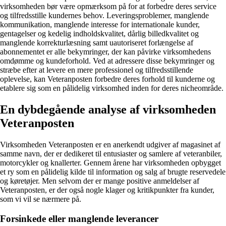
virksomheden bør være opmærksom på for at forbedre deres service
og tilfredsstille kundernes behov. Leveringsproblemer, manglende
kommunikation, manglende interesse for internationale kunder,
gentagelser og kedelig indholdskvalitet, dårlig billedkvalitet og
manglende korrekturlæsning samt uautoriseret forlængelse af
abonnementet er alle bekymringer, der kan påvirke virksomhedens
omdømme og kundeforhold. Ved at adressere disse bekymringer og
stræbe efter at levere en mere professionel og tilfredsstillende
oplevelse, kan Veteranposten forbedre deres forhold til kunderne og
etablere sig som en pålidelig virksomhed inden for deres nicheområde.
En dybdegående analyse af virksomheden
Veteranposten
Virksomheden Veteranposten er en anerkendt udgiver af magasinet af
samme navn, der er dedikeret til entusiaster og samlere af veteranbiler,
motorcykler og knallerter. Gennem årene har virksomheden opbygget
et ry som en pålidelig kilde til information og salg af brugte reservedele
og køretøjer. Men selvom der er mange positive anmeldelser af
Veteranposten, er der også nogle klager og kritikpunkter fra kunder,
som vi vil se nærmere på.
Forsinkede eller manglende leverancer