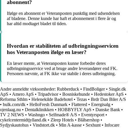
abonnent?
Ifølge en abonnent er Veteranposten punktlig med udsendelsen
af bladene. Denne kunde har haft et abonnement i flere år og
har altid modtaget bladet til tiden.
Hvordan er stabiliteten af udbringningsservicen
hos Veteranposten ifølge en læser?
En læser mente, at Veteranposten kunne forbedre deres
udbringningsservice ved at bruge andre leverandører end FK.
Personen nævnte, at FK ikke var stabile i deres udbringning.
Andre anmeldte virksomheder:
Rubberduck
•
FindBoliger
•
Single.dk
ApS
•
Amero ApS
•
Tripadvisor
•
Bosniskehunde
•
Hedestoker ApS
•
Reforma Sthlm
•
Helenekilde Badehotel
•
Tezas
•
Brdr Dan Biler A/S
•
bulk.com/dk
•
HelloFresh Danmark
•
Flattered
•
Energisalg
•
ojenlaag.nu
•
Dentalklinikken
•
HOBBYFLY ApS
•
Danske Bank
•
TV 2 NEWS
•
Washngo
•
Selfmade® A/S
•
Eventyrsport
•
cykelcentermidtjylland.dk
•
Zleep Hotels
•
Blåbærshop
•
Sydjyskautohus
•
Vindstort.dk
•
Min A-kasse
•
Sexhunt
•
Infocare