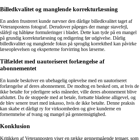
Billedkvalitet og manglende korrekturlæsning
En anden frustreret kunde nævner den dårlige billedkvalitet taget af
Veteranpostens fotograf. Derudover påpeges der mange stavefejl,
slåfejl og håbløse formuleringer i bladet. Dette kan tyde på en mangel
på grundig korrekturlæsning og redigering før udgivelse. Dårlig
billedkvalitet og manglende fokus på sproglig korrekthed kan påvirke
læseoplevelsen og eksperterne forvirring hos læserne.
Tilfældet med uautoriseret forlængelse af
abonnementet
En kunde beskriver en ubehagelig oplevelse med en uautoriseret
forlængelse af deres abonnement. De modtog en besked om, at hvis de
ikke betalte for yderligere seks måneder, ville deres abonnement blive
afsluttet. Da de stoppede med at betale, fortsatte bladene alligevel, og
de blev senere truet med inkasso, hvis de ikke betalte. Denne praksis
kan skabe et dårligt ry for virksomheden og give kunderne en
fornemmelse af tvang og mangel på gennemsigtighed.
Konklusion
Kritikken af Veteranposten viser en række gennemgående temaer, som