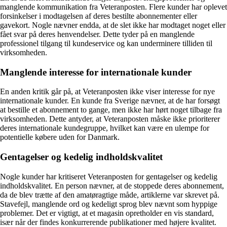
manglende kommunikation fra Veteranposten. Flere kunder har oplevet
forsinkelser i modtagelsen af deres bestilte abonnementer eller
gavekort. Nogle nævner endda, at de slet ikke har modtaget noget eller
fået svar på deres henvendelser. Dette tyder på en manglende
professionel tilgang til kundeservice og kan underminere tilliden til
virksomheden.
Manglende interesse for internationale kunder
En anden kritik går på, at Veteranposten ikke viser interesse for nye
internationale kunder. En kunde fra Sverige nævner, at de har forsøgt
at bestille et abonnement to gange, men ikke har hørt noget tilbage fra
virksomheden. Dette antyder, at Veteranposten måske ikke prioriterer
deres internationale kundegruppe, hvilket kan være en ulempe for
potentielle købere uden for Danmark.
Gentagelser og kedelig indholdskvalitet
Nogle kunder har kritiseret Veteranposten for gentagelser og kedelig
indholdskvalitet. En person nævner, at de stoppede deres abonnement,
da de blev trætte af den amatøragtige måde, artiklerne var skrevet på.
Stavefejl, manglende ord og kedeligt sprog blev nævnt som hyppige
problemer. Det er vigtigt, at et magasin opretholder en vis standard,
især når der findes konkurrerende publikationer med højere kvalitet.