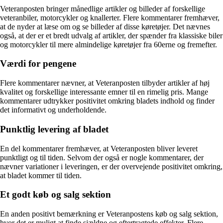
Veteranposten bringer månedlige artikler og billeder af forskellige
veteranbiler, motorcykler og knallerter. Flere kommentarer fremhæver,
at de nyder at læse om og se billeder af disse køretøjer. Det nævnes
også, at der er et bredt udvalg af artikler, der spænder fra klassiske biler
og motorcykler til mere almindelige køretøjer fra 60erne og fremefter.
Værdi for pengene
Flere kommentarer nævner, at Veteranposten tilbyder artikler af høj
kvalitet og forskellige interessante emner til en rimelig pris. Mange
kommentarer udtrykker positivitet omkring bladets indhold og finder
det informativt og underholdende.
Punktlig levering af bladet
En del kommentarer fremhæver, at Veteranposten bliver leveret
punktligt og til tiden. Selvom der også er nogle kommentarer, der
nævner variationer i leveringen, er der overvejende positivitet omkring,
at bladet kommer til tiden.
Et godt køb og salg sektion
En anden positivt bemærkning er Veteranpostens køb og salg sektion,
hvor det er muligt at finde sjældne og eftertragtede effekter. Flere