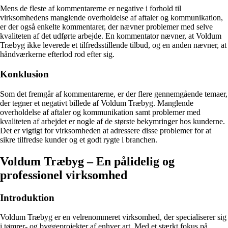
Mens de fleste af kommentarerne er negative i forhold til
virksomhedens manglende overholdelse af aftaler og kommunikation,
er der også enkelte kommentarer, der nævner problemer med selve
kvaliteten af det udførte arbejde. En kommentator nævner, at Voldum
Træbyg ikke leverede et tilfredsstillende tilbud, og en anden nævner, at
håndværkerne efterlod rod efter sig.
Konklusion
Som det fremgår af kommentarerne, er der flere gennemgående temaer,
der tegner et negativt billede af Voldum Træbyg. Manglende
overholdelse af aftaler og kommunikation samt problemer med
kvaliteten af arbejdet er nogle af de største bekymringer hos kunderne.
Det er vigtigt for virksomheden at adressere disse problemer for at
sikre tilfredse kunder og et godt rygte i branchen.
Voldum Træbyg – En pålidelig og
professionel virksomhed
Introduktion
Voldum Træbyg er en velrenommeret virksomhed, der specialiserer sig
i tømrer- og byggeprojekter af enhver art. Med et stærkt fokus på