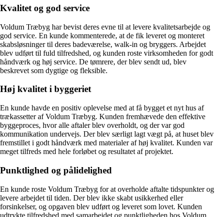
Kvalitet og god service
Voldum Træbyg har bevist deres evne til at levere kvalitetsarbejde og
god service. En kunde kommenterede, at de fik leveret og monteret
skabsløsninger til deres badeværelse, walk-in og bryggers. Arbejdet
blev udført til fuld tilfredshed, og kunden roste virksomheden for godt
håndværk og høj service. De tømrere, der blev sendt ud, blev
beskrevet som dygtige og fleksible.
Høj kvalitet i byggeriet
En kunde havde en positiv oplevelse med at få bygget et nyt hus af
trækassetter af Voldum Træbyg. Kunden fremhævede den effektive
byggeproces, hvor alle aftaler blev overholdt, og der var god
kommunikation undervejs. Der blev særligt lagt vægt på, at huset blev
fremstillet i godt håndværk med materialer af høj kvalitet. Kunden var
meget tilfreds med hele forløbet og resultatet af projektet.
Punktlighed og pålidelighed
En kunde roste Voldum Træbyg for at overholde aftalte tidspunkter og
levere arbejdet til tiden. Der blev ikke skabt usikkerhed eller
forsinkelser, og opgaven blev udført og leveret som lovet. Kunden
udtrykte tilfredshed med samarbejdet og punktligheden hos Voldum