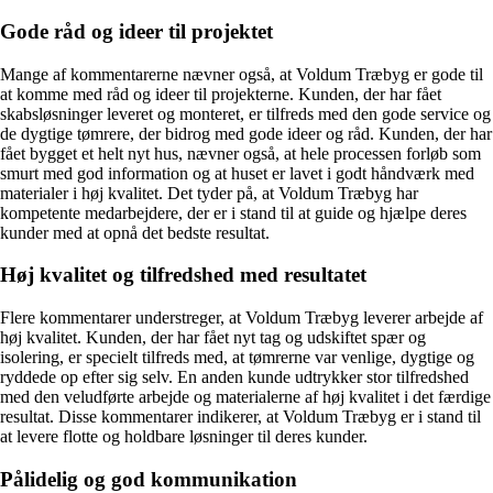
Gode råd og ideer til projektet
Mange af kommentarerne nævner også, at Voldum Træbyg er gode til
at komme med råd og ideer til projekterne. Kunden, der har fået
skabsløsninger leveret og monteret, er tilfreds med den gode service og
de dygtige tømrere, der bidrog med gode ideer og råd. Kunden, der har
fået bygget et helt nyt hus, nævner også, at hele processen forløb som
smurt med god information og at huset er lavet i godt håndværk med
materialer i høj kvalitet. Det tyder på, at Voldum Træbyg har
kompetente medarbejdere, der er i stand til at guide og hjælpe deres
kunder med at opnå det bedste resultat.
Høj kvalitet og tilfredshed med resultatet
Flere kommentarer understreger, at Voldum Træbyg leverer arbejde af
høj kvalitet. Kunden, der har fået nyt tag og udskiftet spær og
isolering, er specielt tilfreds med, at tømrerne var venlige, dygtige og
ryddede op efter sig selv. En anden kunde udtrykker stor tilfredshed
med den veludførte arbejde og materialerne af høj kvalitet i det færdige
resultat. Disse kommentarer indikerer, at Voldum Træbyg er i stand til
at levere flotte og holdbare løsninger til deres kunder.
Pålidelig og god kommunikation