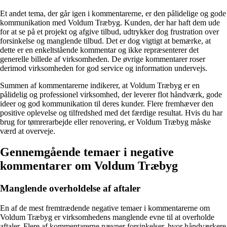
Et andet tema, der går igen i kommentarerne, er den pålidelige og gode
kommunikation med Voldum Træbyg. Kunden, der har haft dem ude
for at se på et projekt og afgive tilbud, udtrykker dog frustration over
forsinkelse og manglende tilbud. Det er dog vigtigt at bemærke, at
dette er en enkeltstående kommentar og ikke repræsenterer det
generelle billede af virksomheden. De øvrige kommentarer roser
derimod virksomheden for god service og information undervejs.
Summen af kommentarerne indikerer, at Voldum Træbyg er en
pålidelig og professionel virksomhed, der leverer flot håndværk, gode
ideer og god kommunikation til deres kunder. Flere fremhæver den
positive oplevelse og tilfredshed med det færdige resultat. Hvis du har
brug for tømrerarbejde eller renovering, er Voldum Træbyg måske
værd at overveje.
Gennemgående temaer i negative
kommentarer om Voldum Træbyg
Manglende overholdelse af aftaler
En af de mest fremtrædende negative temaer i kommentarerne om
Voldum Træbyg er virksomhedens manglende evne til at overholde
aftaler. Flere af kommentarerne nævner forsinkelser, hvor håndværkere