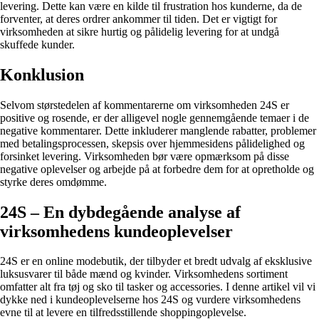
levering. Dette kan være en kilde til frustration hos kunderne, da de
forventer, at deres ordrer ankommer til tiden. Det er vigtigt for
virksomheden at sikre hurtig og pålidelig levering for at undgå
skuffede kunder.
Konklusion
Selvom størstedelen af kommentarerne om virksomheden 24S er
positive og rosende, er der alligevel nogle gennemgående temaer i de
negative kommentarer. Dette inkluderer manglende rabatter, problemer
med betalingsprocessen, skepsis over hjemmesidens pålidelighed og
forsinket levering. Virksomheden bør være opmærksom på disse
negative oplevelser og arbejde på at forbedre dem for at opretholde og
styrke deres omdømme.
24S – En dybdegående analyse af
virksomhedens kundeoplevelser
24S er en online modebutik, der tilbyder et bredt udvalg af eksklusive
luksusvarer til både mænd og kvinder. Virksomhedens sortiment
omfatter alt fra tøj og sko til tasker og accessories. I denne artikel vil vi
dykke ned i kundeoplevelserne hos 24S og vurdere virksomhedens
evne til at levere en tilfredsstillende shoppingoplevelse.