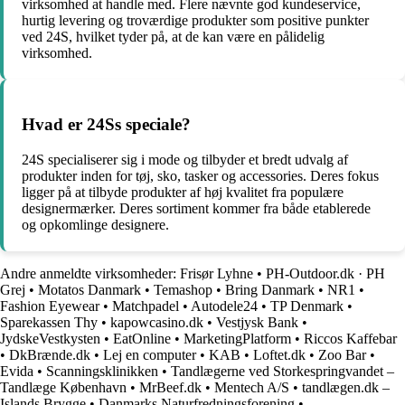
virksomhed at handle med. Flere nævnte god kundeservice,
hurtig levering og troværdige produkter som positive punkter
ved 24S, hvilket tyder på, at de kan være en pålidelig
virksomhed.
Hvad er 24Ss speciale?
24S specialiserer sig i mode og tilbyder et bredt udvalg af
produkter inden for tøj, sko, tasker og accessories. Deres fokus
ligger på at tilbyde produkter af høj kvalitet fra populære
designermærker. Deres sortiment kommer fra både etablerede
og opkomlinge designere.
Andre anmeldte virksomheder:
Frisør Lyhne
•
PH-Outdoor.dk · PH
Grej
•
Motatos Danmark
•
Temashop
•
Bring Danmark
•
NR1
•
Fashion Eyewear
•
Matchpadel
•
Autodele24
•
TP Denmark
•
Sparekassen Thy
•
kapowcasino.dk
•
Vestjysk Bank
•
JydskeVestkysten
•
EatOnline
•
MarketingPlatform
•
Riccos Kaffebar
•
DkBrænde.dk
•
Lej en computer
•
KAB
•
Loftet.dk
•
Zoo Bar
•
Evida
•
Scanningsklinikken
•
Tandlægerne ved Storkespringvandet –
Tandlæge København
•
MrBeef.dk
•
Mentech A/S
•
tandlægen.dk –
Islands Brygge
•
Danmarks Naturfredningsforening
•