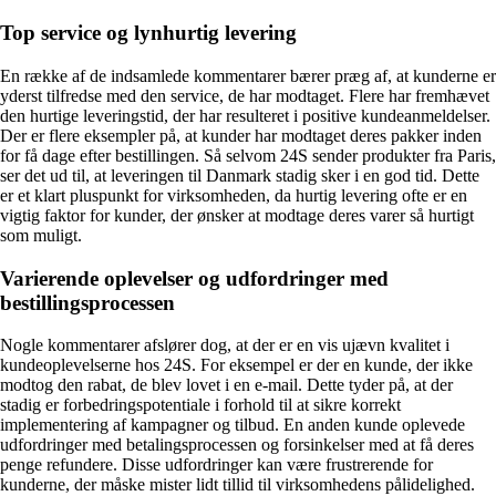
Top service og lynhurtig levering
En række af de indsamlede kommentarer bærer præg af, at kunderne er
yderst tilfredse med den service, de har modtaget. Flere har fremhævet
den hurtige leveringstid, der har resulteret i positive kundeanmeldelser.
Der er flere eksempler på, at kunder har modtaget deres pakker inden
for få dage efter bestillingen. Så selvom 24S sender produkter fra Paris,
ser det ud til, at leveringen til Danmark stadig sker i en god tid. Dette
er et klart pluspunkt for virksomheden, da hurtig levering ofte er en
vigtig faktor for kunder, der ønsker at modtage deres varer så hurtigt
som muligt.
Varierende oplevelser og udfordringer med
bestillingsprocessen
Nogle kommentarer afslører dog, at der er en vis ujævn kvalitet i
kundeoplevelserne hos 24S. For eksempel er der en kunde, der ikke
modtog den rabat, de blev lovet i en e-mail. Dette tyder på, at der
stadig er forbedringspotentiale i forhold til at sikre korrekt
implementering af kampagner og tilbud. En anden kunde oplevede
udfordringer med betalingsprocessen og forsinkelser med at få deres
penge refundere. Disse udfordringer kan være frustrerende for
kunderne, der måske mister lidt tillid til virksomhedens pålidelighed.