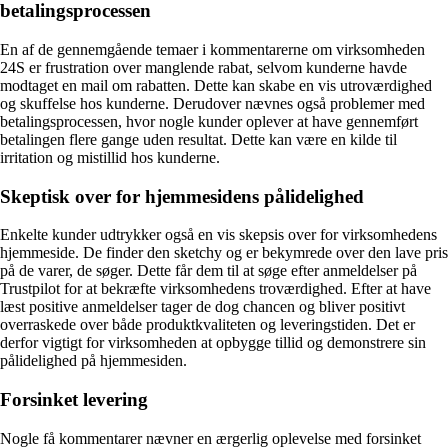
betalingsprocessen
En af de gennemgående temaer i kommentarerne om virksomheden
24S er frustration over manglende rabat, selvom kunderne havde
modtaget en mail om rabatten. Dette kan skabe en vis utroværdighed
og skuffelse hos kunderne. Derudover nævnes også problemer med
betalingsprocessen, hvor nogle kunder oplever at have gennemført
betalingen flere gange uden resultat. Dette kan være en kilde til
irritation og mistillid hos kunderne.
Skeptisk over for hjemmesidens pålidelighed
Enkelte kunder udtrykker også en vis skepsis over for virksomhedens
hjemmeside. De finder den sketchy og er bekymrede over den lave pris
på de varer, de søger. Dette får dem til at søge efter anmeldelser på
Trustpilot for at bekræfte virksomhedens troværdighed. Efter at have
læst positive anmeldelser tager de dog chancen og bliver positivt
overraskede over både produktkvaliteten og leveringstiden. Det er
derfor vigtigt for virksomheden at opbygge tillid og demonstrere sin
pålidelighed på hjemmesiden.
Forsinket levering
Nogle få kommentarer nævner en ærgerlig oplevelse med forsinket