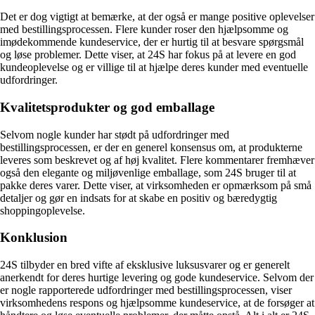
Det er dog vigtigt at bemærke, at der også er mange positive oplevelser
med bestillingsprocessen. Flere kunder roser den hjælpsomme og
imødekommende kundeservice, der er hurtig til at besvare spørgsmål
og løse problemer. Dette viser, at 24S har fokus på at levere en god
kundeoplevelse og er villige til at hjælpe deres kunder med eventuelle
udfordringer.
Kvalitetsprodukter og god emballage
Selvom nogle kunder har stødt på udfordringer med
bestillingsprocessen, er der en generel konsensus om, at produkterne
leveres som beskrevet og af høj kvalitet. Flere kommentarer fremhæver
også den elegante og miljøvenlige emballage, som 24S bruger til at
pakke deres varer. Dette viser, at virksomheden er opmærksom på små
detaljer og gør en indsats for at skabe en positiv og bæredygtig
shoppingoplevelse.
Konklusion
24S tilbyder en bred vifte af eksklusive luksusvarer og er generelt
anerkendt for deres hurtige levering og gode kundeservice. Selvom der
er nogle rapporterede udfordringer med bestillingsprocessen, viser
virksomhedens respons og hjælpsomme kundeservice, at de forsøger at