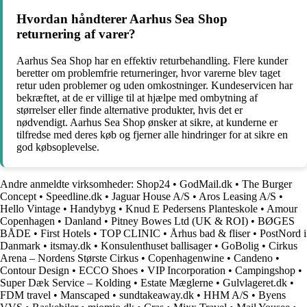
Hvordan håndterer Aarhus Sea Shop
returnering af varer?
Aarhus Sea Shop har en effektiv returbehandling. Flere kunder
beretter om problemfrie returneringer, hvor varerne blev taget
retur uden problemer og uden omkostninger. Kundeservicen har
bekræftet, at de er villige til at hjælpe med ombytning af
størrelser eller finde alternative produkter, hvis det er
nødvendigt. Aarhus Sea Shop ønsker at sikre, at kunderne er
tilfredse med deres køb og fjerner alle hindringer for at sikre en
god købsoplevelse.
Andre anmeldte virksomheder:
Shop24
•
GodMail.dk
•
The Burger
Concept
•
Speedline.dk
•
Jaguar House A/S
•
Aros Leasing A/S
•
Hello Vintage
•
Handybyg
•
Knud E Pedersens Planteskole
•
Amour
Copenhagen
•
Danland
•
Pitney Bowes Ltd (UK & ROI)
•
BØGES
BÅDE
•
First Hotels
•
TOP CLINIC
•
Århus bad & fliser
•
PostNord i
Danmark
•
itsmay.dk
•
Konsulenthuset ballisager
•
GoBolig
•
Cirkus
Arena – Nordens Største Cirkus
•
Copenhagenwine
•
Candeno
•
Contour Design
•
ECCO Shoes
•
VIP Incorporation
•
Campingshop
•
Super Dæk Service – Kolding
•
Estate Mæglerne
•
Gulvlageret.dk
•
FDM travel
•
Manscaped
•
sundtakeaway.dk
•
HHM A/S
•
Byens