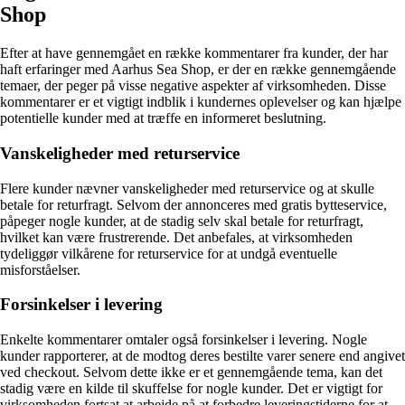
Shop
Efter at have gennemgået en række kommentarer fra kunder, der har
haft erfaringer med Aarhus Sea Shop, er der en række gennemgående
temaer, der peger på visse negative aspekter af virksomheden. Disse
kommentarer er et vigtigt indblik i kundernes oplevelser og kan hjælpe
potentielle kunder med at træffe en informeret beslutning.
Vanskeligheder med returservice
Flere kunder nævner vanskeligheder med returservice og at skulle
betale for returfragt. Selvom der annonceres med gratis bytteservice,
påpeger nogle kunder, at de stadig selv skal betale for returfragt,
hvilket kan være frustrerende. Det anbefales, at virksomheden
tydeliggør vilkårene for returservice for at undgå eventuelle
misforståelser.
Forsinkelser i levering
Enkelte kommentarer omtaler også forsinkelser i levering. Nogle
kunder rapporterer, at de modtog deres bestilte varer senere end angivet
ved checkout. Selvom dette ikke er et gennemgående tema, kan det
stadig være en kilde til skuffelse for nogle kunder. Det er vigtigt for
virksomheden fortsat at arbejde på at forbedre leveringstiderne for at