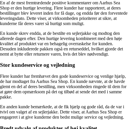
En af de mest fremtrædende positive kommentarer om Aarhus Sea
Shop er den hurtige levering. Flere kunder har rapporteret, at deres
bestillinger blev leveret inden for få dage, og endda før den forventede
leveringsdato. Dette viser, at virksomheden prioriterer at sikre, at
kunderne får deres varer så hurtigt som muligt.
En kunde skrev endda, at de bestilte en sejlerjakke og modtog den
allerede dagen efter. Den hurtige levering kombineret med den høje
kvalitet af produktet var en behagelig overraskelse for kunden.
Desuden inkluderede pakken også en returseddel, hvilket gjorde det
nemt at bytte eller returnere varen, hvis det blev nødvendigt.
Stor kundeservice og vejledning
Flere kunder har fremhævet den gode kundeservice og venlige hjælp,
de har modtaget fra Aarhus Sea Shop. En kunde nævnte, at de havde
glemt en del af deres bestilling, men virksomheden ringede til dem for
at gøre dem opmærksom på det og tilbød at sende det med i samme
pakke.
En anden kunde bemærkede, at de fik hjælp og gode råd, da de var i
tvivl om valget af en sejlerjakke. Dette viser, at Aarhus Sea Shop er
engageret i at give kunderne den bedst mulige service og vejledning.
Bredt udvalg af produkter af høj kvalitet