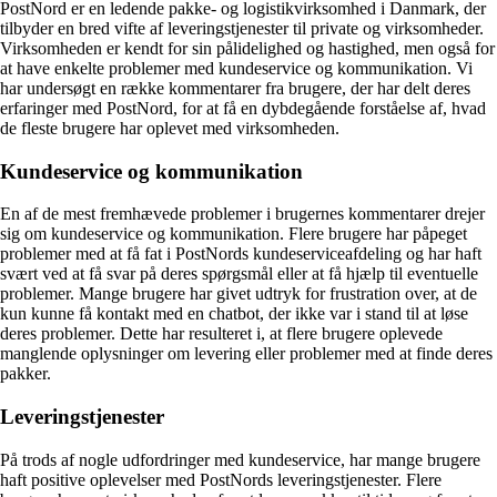
PostNord er en ledende pakke- og logistikvirksomhed i Danmark, der
tilbyder en bred vifte af leveringstjenester til private og virksomheder.
Virksomheden er kendt for sin pålidelighed og hastighed, men også for
at have enkelte problemer med kundeservice og kommunikation. Vi
har undersøgt en række kommentarer fra brugere, der har delt deres
erfaringer med PostNord, for at få en dybdegående forståelse af, hvad
de fleste brugere har oplevet med virksomheden.
Kundeservice og kommunikation
En af de mest fremhævede problemer i brugernes kommentarer drejer
sig om kundeservice og kommunikation. Flere brugere har påpeget
problemer med at få fat i PostNords kundeserviceafdeling og har haft
svært ved at få svar på deres spørgsmål eller at få hjælp til eventuelle
problemer. Mange brugere har givet udtryk for frustration over, at de
kun kunne få kontakt med en chatbot, der ikke var i stand til at løse
deres problemer. Dette har resulteret i, at flere brugere oplevede
manglende oplysninger om levering eller problemer med at finde deres
pakker.
Leveringstjenester
På trods af nogle udfordringer med kundeservice, har mange brugere
haft positive oplevelser med PostNords leveringstjenester. Flere