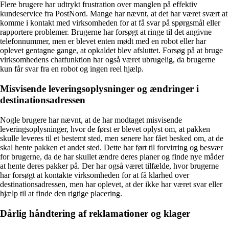
Flere brugere har udtrykt frustration over manglen på effektiv
kundeservice fra PostNord. Mange har nævnt, at det har været svært at
komme i kontakt med virksomheden for at få svar på spørgsmål eller
rapportere problemer. Brugerne har forsøgt at ringe til det angivne
telefonnummer, men er blevet enten mødt med en robot eller har
oplevet gentagne gange, at opkaldet blev afsluttet. Forsøg på at bruge
virksomhedens chatfunktion har også været ubrugelig, da brugerne
kun får svar fra en robot og ingen reel hjælp.
Misvisende leveringsoplysninger og ændringer i
destinationsadressen
Nogle brugere har nævnt, at de har modtaget misvisende
leveringsoplysninger, hvor de først er blevet oplyst om, at pakken
skulle leveres til et bestemt sted, men senere har fået besked om, at de
skal hente pakken et andet sted. Dette har ført til forvirring og besvær
for brugerne, da de har skullet ændre deres planer og finde nye måder
at hente deres pakker på. Der har også været tilfælde, hvor brugerne
har forsøgt at kontakte virksomheden for at få klarhed over
destinationsadressen, men har oplevet, at der ikke har været svar eller
hjælp til at finde den rigtige placering.
Dårlig håndtering af reklamationer og klager