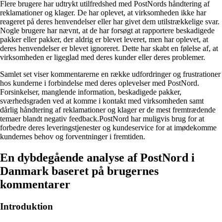
Flere brugere har udtrykt utilfredshed med PostNords håndtering af
reklamationer og klager. De har oplevet, at virksomheden ikke har
reageret på deres henvendelser eller har givet dem utilstrækkelige svar.
Nogle brugere har nævnt, at de har forsøgt at rapportere beskadigede
pakker eller pakker, der aldrig er blevet leveret, men har oplevet, at
deres henvendelser er blevet ignoreret. Dette har skabt en følelse af, at
virksomheden er ligeglad med deres kunder eller deres problemer.
Samlet set viser kommentarerne en række udfordringer og frustrationer
hos kunderne i forbindelse med deres oplevelser med PostNord.
Forsinkelser, manglende information, beskadigede pakker,
sværhedsgraden ved at komme i kontakt med virksomheden samt
dårlig håndtering af reklamationer og klager er de mest fremtrædende
temaer blandt negativ feedback.PostNord har muligvis brug for at
forbedre deres leveringstjenester og kundeservice for at imødekomme
kundernes behov og forventninger i fremtiden.
En dybdegående analyse af PostNord i
Danmark baseret på brugernes
kommentarer
Introduktion