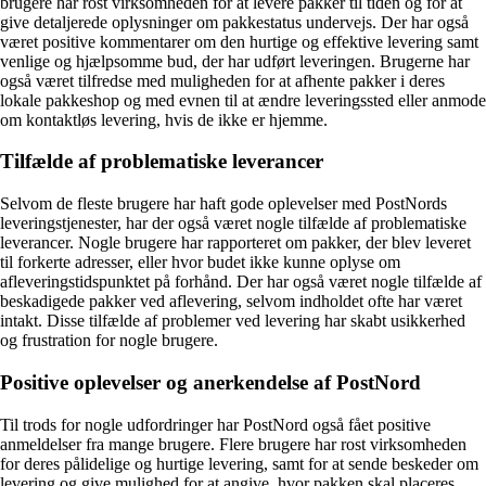
brugere har rost virksomheden for at levere pakker til tiden og for at
give detaljerede oplysninger om pakkestatus undervejs. Der har også
været positive kommentarer om den hurtige og effektive levering samt
venlige og hjælpsomme bud, der har udført leveringen. Brugerne har
også været tilfredse med muligheden for at afhente pakker i deres
lokale pakkeshop og med evnen til at ændre leveringssted eller anmode
om kontaktløs levering, hvis de ikke er hjemme.
Tilfælde af problematiske leverancer
Selvom de fleste brugere har haft gode oplevelser med PostNords
leveringstjenester, har der også været nogle tilfælde af problematiske
leverancer. Nogle brugere har rapporteret om pakker, der blev leveret
til forkerte adresser, eller hvor budet ikke kunne oplyse om
afleveringstidspunktet på forhånd. Der har også været nogle tilfælde af
beskadigede pakker ved aflevering, selvom indholdet ofte har været
intakt. Disse tilfælde af problemer ved levering har skabt usikkerhed
og frustration for nogle brugere.
Positive oplevelser og anerkendelse af PostNord
Til trods for nogle udfordringer har PostNord også fået positive
anmeldelser fra mange brugere. Flere brugere har rost virksomheden
for deres pålidelige og hurtige levering, samt for at sende beskeder om
levering og give mulighed for at angive, hvor pakken skal placeres,