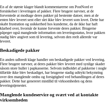
En af de største klager blandt kommentarerne om PostNord er
forsinkelser i leveringen af pakker. Flere brugere nævner, at de
forventede at modtage deres pakker på bestemte datoer, men at de
enten blev leveret sent eller slet ikke blev leveret som lovet. Dette har
skabt frustration og usikkerhed hos kunderne, da de ikke har haft
klarhed over, hvornår de kunne forvente deres pakker. Brugerne
påpeger også manglende information om leveringsstatus, hvor pakken
stadig blev angivet som til levering, selvom den reelt allerede var
leveret.
Beskadigede pakker
En anden udbredt klage handler om beskadigede pakker ved levering.
Flere brugere nævner, at deres pakker blev leveret med synlige skader
såsom store huller i papkasserne. Selvom indholdet af pakkerne i nogle
tilfælde ikke blev beskadiget, har brugerne stadig udtrykt bekymring
over den manglende omhu og forsigtighed ved behandlingen af deres
pakker. Dette har genereret mistillid til virksomheden og dens
leveringstjenester.
Manglende kundeservice og svært ved at kontakte
virksomheden