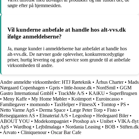
søgte efter på hjemmesiden.
Vil kunderne anbefale at handle hos alt-vvs.dk
ifølge anmeldelserne?
Ja, mange kunder i anmeldelserne har anbefalet at handle hos
alt-vvs.dk. De nævner gode oplevelser, konkurrencedygtige
priser, hurtig levering og god service som grunde til at anbefale
virksomheden til andre.
Andre anmeldte virksomheder:
HTJ Rørteknik
•
Århus Charter
•
Mads
Nørgaard Copenhagen
•
Gpris
•
little-house.dk
•
NordSmil
•
GGM
Gastro International GmbH
•
TrackMe A/S
•
KAiKU
•
SuperBrugsen
•
Meny Kaffe
•
My Home Møbler
•
Koiimport
•
Euroincasso
•
Familiegaver
•
momondo
•
TaxHelper
•
FitnessX
•
Tomtop
•
PS
•
Netto Varme ApS
•
Derma Space
•
Læge Peter Torp
•
Fisto
•
Reisegiganten AS
•
Elmaterial A/S
•
Legoshop
•
Hedegaard Biler
•
ABOUT YOU
•
Modekompagniet
•
Proshop a/s
•
Unibet
•
VIKA-flyt
ApS
•
Wardhog
•
Lejbilmalaga
•
Nordania Leasing
•
BOB
•
Stiften.dk
•
Arvato
•
Cliniquenour
•
Oscar Bar Cafe