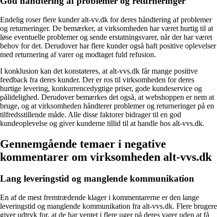
God håndtering af problemer og returneringer
Endelig roser flere kunder alt-vv.dk for deres håndtering af problemer
og returneringer. De bemærker, at virksomheden har været hurtig til at
løse eventuelle problemer og sende erstatningsvarer, når der har været
behov for det. Derudover har flere kunder også haft positive oplevelser
med returnering af varer og modtaget fuld refusion.
I konklusion kan det konstateres, at alt-vvs.dk får mange positive
feedback fra deres kunder. Der er ros til virksomheden for deres
hurtige levering, konkurrencedygtige priser, gode kundeservice og
pålidelighed. Derudover bemærkes det også, at webshoppen er nem at
bruge, og at virksomheden håndterer problemer og returneringer på en
tilfredsstillende måde. Alle disse faktorer bidrager til en god
kundeoplevelse og giver kunderne tillid til at handle hos alt-vvs.dk.
Gennemgående temaer i negative
kommentarer om virksomheden alt-vvs.dk
Lang leveringstid og manglende kommunikation
En af de mest fremtrædende klager i kommentarerne er den lange
leveringstid og manglende kommunikation fra alt-vvs.dk. Flere brugere
giver udtryk for, at de har ventet i flere uger på deres varer uden at få