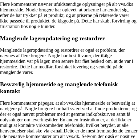
Flere kommentarer nævner ufuldstændige oplysninger på alt-vvs.dks
hjemmeside. Nogle brugere har oplevet, at priserne har ændret sig,
efter de har trykket på et produkt, og at priserne på relaterede varer
ikke passede til produktet, de kiggede på. Dette har skabt forvirring og
frustration hos nogle kunder.
Manglende lageropdatering og restordrer
Manglende lageropdatering og restordrer er også et problem, der
nævnes af flere brugere. Nogle har bestilt varer, der ifølge
hjemmesiden var på lager, men senere har fået besked om, at de var i
restordre. Dette har medført forsinket levering og ventetid på de
manglende varer.
Besværlig hjemmeside og manglende telefonisk
kontakt
Flere kommentarer påpeger, at alt-vvs.dks hjemmeside er besværlig at
navigere på. Nogle brugere har haft svært ved at finde produkterne, og
der er også nævnt problemer med at gemme indkøbskurven samt få
oplysninger om leveringstider. En anden frustration er, at det ikke er
muligt at kontakte virksomheden telefonisk, hvilket betyder, at alle
henvendelser skal ske via e-mail.Dette er de mest fremtrædende temaer
i de negative kommentarer om alt-vvs.dk. Selvom der også er positive