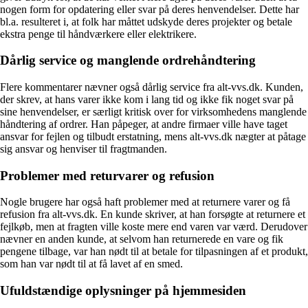
nogen form for opdatering eller svar på deres henvendelser. Dette har
bl.a. resulteret i, at folk har måttet udskyde deres projekter og betale
ekstra penge til håndværkere eller elektrikere.
Dårlig service og manglende ordrehåndtering
Flere kommentarer nævner også dårlig service fra alt-vvs.dk. Kunden,
der skrev, at hans varer ikke kom i lang tid og ikke fik noget svar på
sine henvendelser, er særligt kritisk over for virksomhedens manglende
håndtering af ordrer. Han påpeger, at andre firmaer ville have taget
ansvar for fejlen og tilbudt erstatning, mens alt-vvs.dk nægter at påtage
sig ansvar og henviser til fragtmanden.
Problemer med returvarer og refusion
Nogle brugere har også haft problemer med at returnere varer og få
refusion fra alt-vvs.dk. En kunde skriver, at han forsøgte at returnere et
fejlkøb, men at fragten ville koste mere end varen var værd. Derudover
nævner en anden kunde, at selvom han returnerede en vare og fik
pengene tilbage, var han nødt til at betale for tilpasningen af et produkt,
som han var nødt til at få lavet af en smed.
Ufuldstændige oplysninger på hjemmesiden