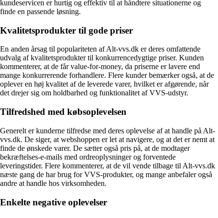
kundeservicen er hurtig og effektiv til at håndtere situationerne og
finde en passende løsning.
Kvalitetsprodukter til gode priser
En anden årsag til populariteten af Alt-vvs.dk er deres omfattende
udvalg af kvalitetsprodukter til konkurrencedygtige priser. Kunden
kommenterer, at de får value-for-money, da priserne er lavere end
mange konkurrerende forhandlere. Flere kunder bemærker også, at de
oplever en høj kvalitet af de leverede varer, hvilket er afgørende, når
det drejer sig om holdbarhed og funktionalitet af VVS-udstyr.
Tilfredshed med købsoplevelsen
Generelt er kunderne tilfredse med deres oplevelse af at handle på Alt-
vvs.dk. De siger, at webshoppen er let at navigere, og at det er nemt at
finde de ønskede varer. De sætter også pris på, at de modtager
bekræftelses-e-mails med ordreoplysninger og forventede
leveringstider. Flere kommenterer, at de vil vende tilbage til Alt-vvs.dk
næste gang de har brug for VVS-produkter, og mange anbefaler også
andre at handle hos virksomheden.
Enkelte negative oplevelser