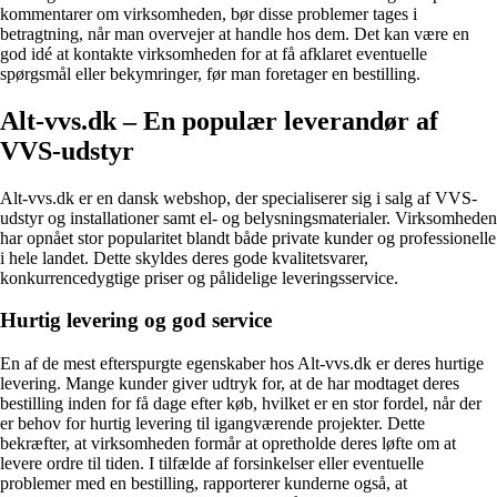
kommentarer om virksomheden, bør disse problemer tages i
betragtning, når man overvejer at handle hos dem. Det kan være en
god idé at kontakte virksomheden for at få afklaret eventuelle
spørgsmål eller bekymringer, før man foretager en bestilling.
Alt-vvs.dk – En populær leverandør af
VVS-udstyr
Alt-vvs.dk er en dansk webshop, der specialiserer sig i salg af VVS-
udstyr og installationer samt el- og belysningsmaterialer. Virksomheden
har opnået stor popularitet blandt både private kunder og professionelle
i hele landet. Dette skyldes deres gode kvalitetsvarer,
konkurrencedygtige priser og pålidelige leveringsservice.
Hurtig levering og god service
En af de mest efterspurgte egenskaber hos Alt-vvs.dk er deres hurtige
levering. Mange kunder giver udtryk for, at de har modtaget deres
bestilling inden for få dage efter køb, hvilket er en stor fordel, når der
er behov for hurtig levering til igangværende projekter. Dette
bekræfter, at virksomheden formår at opretholde deres løfte om at
levere ordre til tiden. I tilfælde af forsinkelser eller eventuelle
problemer med en bestilling, rapporterer kunderne også, at