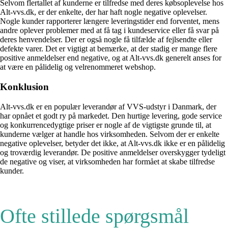
Selvom flertallet af kunderne er tilfredse med deres købsoplevelse hos
Alt-vvs.dk, er der enkelte, der har haft nogle negative oplevelser.
Nogle kunder rapporterer længere leveringstider end forventet, mens
andre oplever problemer med at få tag i kundeservice eller få svar på
deres henvendelser. Der er også nogle få tilfælde af fejlsendte eller
defekte varer. Det er vigtigt at bemærke, at der stadig er mange flere
positive anmeldelser end negative, og at Alt-vvs.dk generelt anses for
at være en pålidelig og velrenommeret webshop.
Konklusion
Alt-vvs.dk er en populær leverandør af VVS-udstyr i Danmark, der
har opnået et godt ry på markedet. Den hurtige levering, gode service
og konkurrencedygtige priser er nogle af de vigtigste grunde til, at
kunderne vælger at handle hos virksomheden. Selvom der er enkelte
negative oplevelser, betyder det ikke, at Alt-vvs.dk ikke er en pålidelig
og troværdig leverandør. De positive anmeldelser overskygger tydeligt
de negative og viser, at virksomheden har formået at skabe tilfredse
kunder.
Ofte stillede spørgsmål