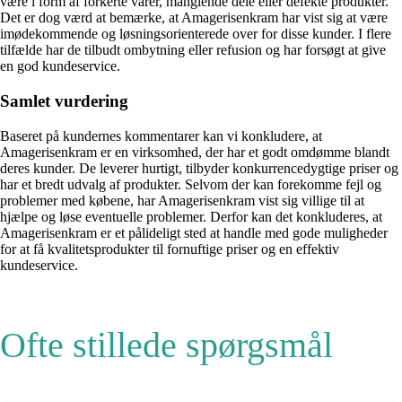
være i form af forkerte varer, manglende dele eller defekte produkter.
Det er dog værd at bemærke, at Amagerisenkram har vist sig at være
imødekommende og løsningsorienterede over for disse kunder. I flere
tilfælde har de tilbudt ombytning eller refusion og har forsøgt at give
en god kundeservice.
Samlet vurdering
Baseret på kundernes kommentarer kan vi konkludere, at
Amagerisenkram er en virksomhed, der har et godt omdømme blandt
deres kunder. De leverer hurtigt, tilbyder konkurrencedygtige priser og
har et bredt udvalg af produkter. Selvom der kan forekomme fejl og
problemer med købene, har Amagerisenkram vist sig villige til at
hjælpe og løse eventuelle problemer. Derfor kan det konkluderes, at
Amagerisenkram er et pålideligt sted at handle med gode muligheder
for at få kvalitetsprodukter til fornuftige priser og en effektiv
kundeservice.
Ofte stillede spørgsmål