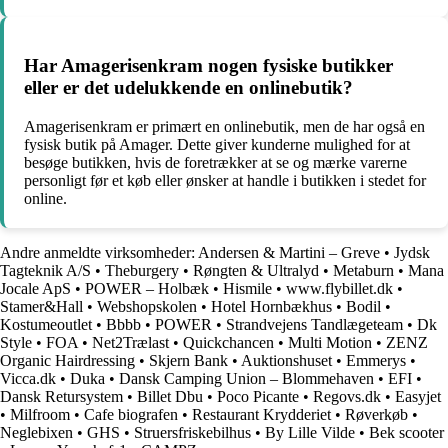
Har Amagerisenkram nogen fysiske butikker
eller er det udelukkende en onlinebutik?
Amagerisenkram er primært en onlinebutik, men de har også en
fysisk butik på Amager. Dette giver kunderne mulighed for at
besøge butikken, hvis de foretrækker at se og mærke varerne
personligt før et køb eller ønsker at handle i butikken i stedet for
online.
Andre anmeldte virksomheder:
Andersen & Martini – Greve
•
Jydsk
Tagteknik A/S
•
Theburgery
•
Røngten & Ultralyd
•
Metaburn
•
Mana
Jocale ApS
•
POWER – Holbæk
•
Hismile
•
www.flybillet.dk
•
Stamer&Hall
•
Webshopskolen
•
Hotel Hornbækhus
•
Bodil
•
Kostumeoutlet
•
Bbbb
•
POWER
•
Strandvejens Tandlægeteam
•
Dk
Style
•
FOA
•
Net2Trælast
•
Quickchancen
•
Multi Motion
•
ZENZ
Organic Hairdressing
•
Skjern Bank
•
Auktionshuset
•
Emmerys
•
Vicca.dk
•
Duka
•
Dansk Camping Union – Blommehaven
•
EFI
•
Dansk Retursystem
•
Billet Dbu
•
Poco Picante
•
Regovs.dk
•
Easyjet
•
Milfroom
•
Cafe biografen
•
Restaurant Krydderiet
•
Røverkøb
•
Neglebixen
•
GHS
•
Struersfriskebilhus
•
By Lille Vilde
•
Bek scooter