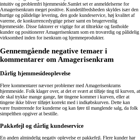
intuitiv og problemfri hjemmeside.Samlet set er anmeldelserne for
Amagerisenkram meget positive. Kundetilfredsheden skyldes især den
hurtige og pålidelige levering, den gode kundeservice, høj kvalitet af
varerne, de konkurrencedygtige priser samt en brugervenlig
hjemmeside. Disse faktorer er vigtige for at tiltrække og fastholde
kunder og positionerer Amagerisenkram som en troværdig og pålidelig
virksomhed inden for isenkram og hjemmeprodukter.
Gennemgående negative temaer i
kommentarer om Amagerisenkram
Dårlig hjemmesideoplevelse
Flere kommentarer nævner problemer med Amagerisenkrams
hjemmeside. Folk klager over, at det er svært at tilføje ting til kurven, at
de skal trykke mange gange, før tingene kommer i kurven, eller at
tingene ikke bliver tilføjet korrekt med i indkøbskurven. Dette kan
være frustrerende for kunderne og kan føre til manglende salg, da folk
simpelthen opgiver at bestille.
Pakkefejl og dårlig kundeservice
En anden almindelig negativ oplevelse er pakkefejl. Flere kunder har