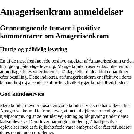
Amagerisenkram anmeldelser
Gennemgående temaer i positive
kommentarer om Amagerisenkram
Hurtig og pålidelig levering
En af de mest fremhævede positive aspekter af Amagerisenkram er den
hurtige og pålidelige levering. Mange kunder roser virksomheden for
at modtage deres varer inden for få dage eller endda blot et par timer
efter bestilling. Dette indikerer, at Amagerisenkram er effektive i deres
behandling og afsendelse af ordrer, hvilket øger kundetilfredsheden.
God kundeservice
Flere kunder nævner også den gode kundeservice, de har oplevet hos
Amagerisenkram. De fremhæver, at medarbejderne er venlige og
hjælpsomme, og at de har fået vejledning og rådgivning under deres
købsoplevelse. Derudover har nogle kunder også haft positive
oplevelser med at få fejlbehæftede varer ombyttet eller fået refunderet
deres penge uden problemer.