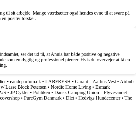
g til sit arbejde. Mange værdsætter også hendes evne til at svare på
en positiv forskel.
ndsamlet, ser det ud til, at Annia har både positive og negative
de som en dygtig og professionel piercer. Hvis du overvejer at få en
ing.
ier
•
eaudeparfum.dk
•
LABFRESH
•
Garant – Aarhus Vest
•
Airbnb
v/ Lasse Block Petersen
•
Nordic Home Living
•
Esmark
A/S
•
JP Cykler
•
Politiken
•
Dansk Camping Union – Flyvesandet
covershop
•
PureGym Danmark
•
Dlet
•
Hedvigs Hundecenter
•
The