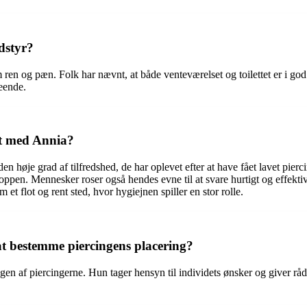
dstyr?
 ren og pæn. Folk har nævnt, at både venteværelset og toilettet er i god
seende.
aft med Annia?
den høje grad af tilfredshed, de har oplevet efter at have fået lavet pi
 kroppen. Mennesker roser også hendes evne til at svare hurtigt og effek
t flot og rent sted, hvor hygiejnen spiller en stor rolle.
at bestemme piercingens placering?
en af piercingerne. Hun tager hensyn til individets ønsker og giver råd o