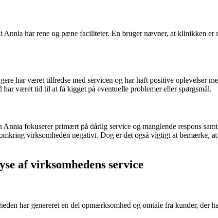
Annia har rene og pæne faciliteter. En bruger nævner, at klinikken er r
e har været tilfredse med servicen og har haft positive oplevelser med 
 har været tid til at få kigget på eventuelle problemer eller spørgsmål.
ia fokuserer primært på dårlig service og manglende respons samt kva
mkring virksomheden negativt. Dog er det også vigtigt at bemærke, at d
se af virksomhedens service
omheden har genereret en del opmærksomhed og omtale fra kunder, der har