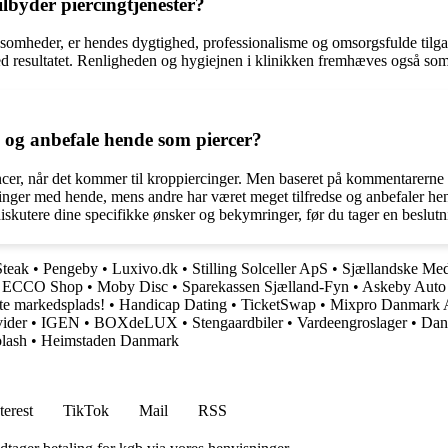
lbyder piercingtjenester?
ksomheder, er hendes dygtighed, professionalisme og omsorgsfulde tilgan
ed resultatet. Renligheden og hygiejnen i klinikken fremhæves også som 
s og anbefale hende som piercer?
rencer, når det kommer til kroppiercinger. Men baseret på kommentarerne i
ringer med hende, mens andre har været meget tilfredse og anbefaler hen
iskutere dine specifikke ønsker og bekymringer, før du tager en beslutn
Steak
•
Pengeby
•
Luxivo.dk
•
Stilling Solceller ApS
•
Sjællandske Med
al ECCO Shop
•
Moby Disc
•
Sparekassen Sjælland-Fyn
•
Askeby Auto 
e markedsplads!
•
Handicap Dating
•
TicketSwap
•
Mixpro Danmark 
vider
•
IGEN
•
BOXdeLUX
•
Stengaardbiler
•
Vardeengroslager
•
Dan
lash
•
Heimstaden Danmark
terest
TikTok
Mail
RSS