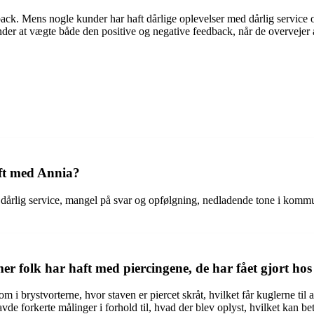
ack. Mens nogle kunder har haft dårlige oplevelser med dårlig service 
nder at vægte både den positive og negative feedback, når de overvejer 
aft med Annia?
r dårlig service, mangel på svar og opfølgning, nedladende tone i komm
er folk har haft med piercingene, de har fået gjort ho
 i brystvorterne, hvor staven er piercet skråt, hvilket får kuglerne til 
vde forkerte målinger i forhold til, hvad der blev oplyst, hvilket kan be