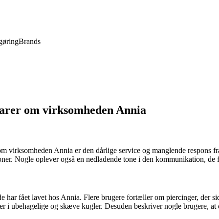
gøring
Brands
arer om virksomheden Annia
 virksomheden Annia er den dårlige service og manglende respons fra d
personer. Nogle oplever også en nedladende tone i den kommunikation, de få
ar fået lavet hos Annia. Flere brugere fortæller om piercinger, der sid
terer i ubehagelige og skæve kugler. Desuden beskriver nogle brugere, at