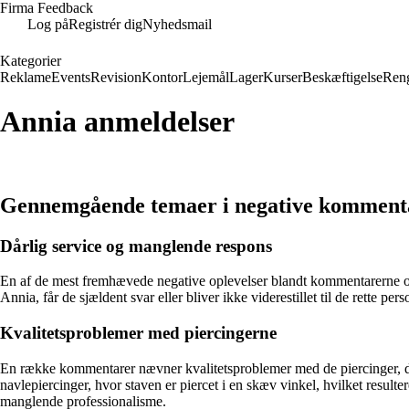
Firma Feedback
Log på
Registrér dig
Nyhedsmail
Kategorier
Reklame
Events
Revision
Kontor
Lejemål
Lager
Kurser
Beskæftigelse
Ren
Annia anmeldelser
Gennemgående temaer i negative komment
Dårlig service og manglende respons
En af de mest fremhævede negative oplevelser blandt kommentarerne om
Annia, får de sjældent svar eller bliver ikke viderestillet til de rette 
Kvalitetsproblemer med piercingerne
En række kommentarer nævner kvalitetsproblemer med de piercinger, de h
navlepiercinger, hvor staven er piercet i en skæv vinkel, hvilket resul
manglende professionalisme.