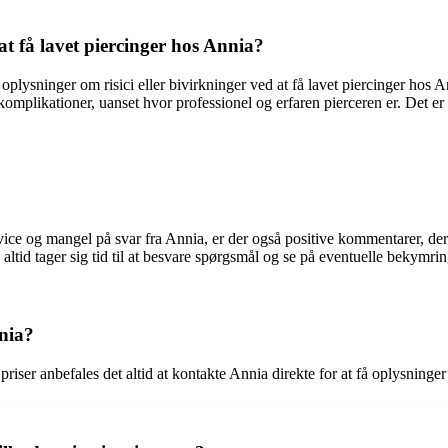
 at få lavet piercinger hos Annia?
oplysninger om risici eller bivirkninger ved at få lavet piercinger hos A
omplikationer, uanset hvor professionel og erfaren pierceren er. Det er a
rvice og mangel på svar fra Annia, er der også positive kommentarer, d
ltid tager sig tid til at besvare spørgsmål og se på eventuelle bekymrin
nnia?
riser anbefales det altid at kontakte Annia direkte for at få oplysninge