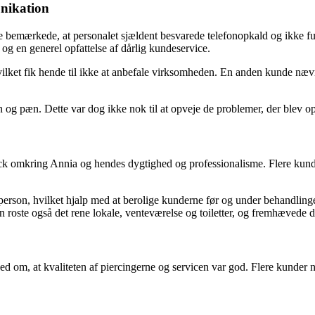
nikation
e bemærkede, at personalet sjældent besvarede telefonopkald og ikke ful
 og en generel opfattelse af dårlig kundeservice.
ilket fik hende til ikke at anbefale virksomheden. En anden kunde nævnt
ren og pæn. Dette var dog ikke nok til at opveje de problemer, der ble
ck omkring Annia og hendes dygtighed og professionalisme. Flere kunder 
erson, hvilket hjalp med at berolige kunderne før og under behandlingen
en roste også det rene lokale, venteværelse og toiletter, og fremhævede d
ed om, at kvaliteten af piercingerne og servicen var god. Flere kunder 