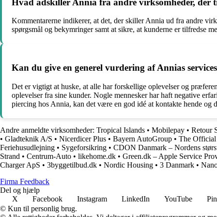
Hvad adskiller Annia fra andre virksomheder, der ti
Kommentarerne indikerer, at det, der skiller Annia ud fra andre vir
spørgsmål og bekymringer samt at sikre, at kunderne er tilfredse m
Kan du give en generel vurdering af Annias service
Det er vigtigt at huske, at alle har forskellige oplevelser og præfe
oplevelser fra sine kunder. Nogle mennesker har haft negative erfa
piercing hos Annia, kan det være en god idé at kontakte hende og d
Andre anmeldte virksomheder:
Tropical Islands
•
Mobilepay
•
Retour 
•
Gladteknik A/S
•
Nicerdicer Plus
•
Bayern AutoGroup
•
The Offici
Feriehusudlejning
•
Sygeforsikring
•
CDON Danmark – Nordens størst
Strand
•
Centrum-Auto
•
likehome.dk
•
Green.dk – Apple Service Pro
Charger ApS
•
3byggetilbud.dk
•
Nordic Housing
•
3 Danmark
•
Nano
Firma Feedback
Del og hjælp
X
Facebook
Instagram
LinkedIn
YouTube
Pin
© Kun til personlig brug.