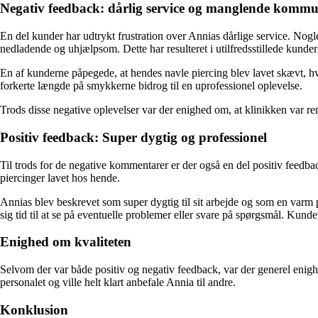
Negativ feedback: dårlig service og manglende kommu
En del kunder har udtrykt frustration over Annias dårlige service. Nogl
nedladende og uhjælpsom. Dette har resulteret i utilfredsstillede kunder
En af kunderne påpegede, at hendes navle piercing blev lavet skævt, hv
forkerte længde på smykkerne bidrog til en uprofessionel oplevelse.
Trods disse negative oplevelser var der enighed om, at klinikken var 
Positiv feedback: Super dygtig og professionel
Til trods for de negative kommentarer er der også en del positiv feedba
piercinger lavet hos hende.
Annias blev beskrevet som super dygtig til sit arbejde og som en varm p
sig tid til at se på eventuelle problemer eller svare på spørgsmål. Kund
Enighed om kvaliteten
Selvom der var både positiv og negativ feedback, var der generel enigh
personalet og ville helt klart anbefale Annia til andre.
Konklusion