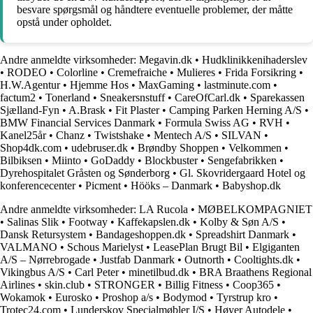
besvare spørgsmål og håndtere eventuelle problemer, der måtte
opstå under opholdet.
Andre anmeldte virksomheder:
Megavin.dk
•
Hudklinikkenihaderslev
•
RODEO
•
Colorline
•
Cremefraiche
•
Mulieres
•
Frida Forsikring
•
H.W.Agentur
•
Hjemme Hos
•
MaxGaming
•
lastminute.com
•
factum2
•
Tonerland
•
Sneakersnstuff
•
CareOfCarl.dk
•
Sparekassen
Sjælland-Fyn
•
A.Brask
•
Fit Plaster
•
Camping Parken Herning A/S
•
BMW Financial Services Danmark
•
Formula Swiss AG
•
RVH
•
Kanel25år
•
Chanz
•
Twistshake
•
Mentech A/S
•
SILVAN
•
Shop4dk.com
•
udebruser.dk
•
Brøndby Shoppen
•
Velkommen
•
Bilbiksen
•
Miinto
•
GoDaddy
•
Blockbuster
•
Sengefabrikken
•
Dyrehospitalet Gråsten og Sønderborg
•
Gl. Skovridergaard Hotel og
konferencecenter
•
Picment
•
Hööks – Danmark
•
Babyshop.dk
Andre anmeldte virksomheder:
LA Rucola
•
MØBELKOMPAGNIET
•
Salinas Slik
•
Footway
•
Kaffekapslen.dk
•
Kolby & Søn A/S
•
Dansk Retursystem
•
Bandageshoppen.dk
•
Spreadshirt Danmark
•
VALMANO
•
Schous Marielyst
•
LeasePlan Brugt Bil
•
Elgiganten
A/S – Nørrebrogade
•
Justfab Danmark
•
Outnorth
•
Cooltights.dk
•
Vikingbus A/S
•
Carl Peter
•
minetilbud.dk
•
BRA Braathens Regional
Airlines
•
skin.club
•
STRONGER
•
Billig Fitness
•
Coop365
•
Wokamok
•
Eurosko
•
Proshop a/s
•
Bodymod
•
Tyrstrup kro
•
Trotec24.com
•
Lunderskov Specialmøbler I/S
•
Høyer Autodele
•