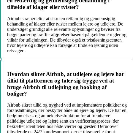
en retfærdig og gennemsigtig behandling i
tilfælde af klager eller tvister?
Airbnb stræber efter at sikre en retfærdig og gennemsigtig
behandling af klager eller tvister mellem lejere og udlejere. De
undersøger grundigt alle relevante oplysninger og beviser fra
begge parter og træffer afgørelser baseret på gældende regler og
vilkår for udlejningen. De tilbyder også et tvistløsningscenter,
hvor lejere og udlejere kan forsøge at finde en løsning uden
retssager.
Hvordan sikrer Airbnb, at udlejere og lejere har
tillid til platformen og føler sig trygge ved at
bruge Airbnb til udlejning og booking af
boliger?
Airbnb sikrer tillid og tryghed ved at implementere politikker og
foranstaltninger, der beskytter både udlejere og lejere. De har en
bedømmelses- og anmeldelsesfunktion for at fremhæve
pålidelige udlejere og lejere samt en verificeringsproces, der
bekræfter identiteten hos både værter og gæster. Derudover
tilbyder de en 24/7 kundesupport, der er tilgængelig for at