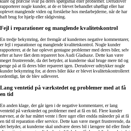
klare og præcise svar på deres spørgsmål eller problemer. Derudover
rapporterer nogle kunder, at de er blevet behandlet uhøfligt eller har
oplevet manglende viden og forståelse hos medarbejderne, når de har
haft brug for hjælp eller rådgivning.
Fejl i reparationer og manglende kvalitetskontrol
En tredje bekymring, der fremgår af kundernes negative kommentarer,
er fejl i reparationer og manglende kvalitetskontrol. Nogle kunder
rapporterer, at de har oplevet gentagne problemer med deres biler, selv
efter at have fået dem repareret hos Audi Gladsaxe. Dette kan være
meget frustrerende, da det betyder, at kunderne skal bruge mere tid og
penge på at få deres biler repareret igen. Derudover udtrykker nogle
kunder bekymring for, at deres biler ikke er blevet kvalitetskontrolleret
ordentligt, før de blev udleveret.
Lang ventetid på værkstedet og problemer med at få
en tid
En anden klage, der går igen i de negative kommentarer, er lang
ventetid på værkstedet og problemer med at få en tid. Flere kunder
nævner, at de har måttet vente i flere uger eller endda måneder på at få
en tid til reparation eller service. Dette kan være meget frustrerende, da
det betyder, at kunderne skal undvære deres bil i længere tid eller finde