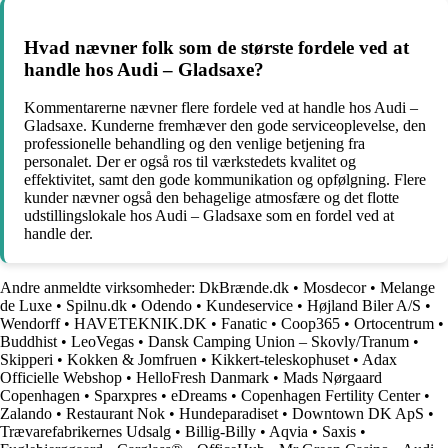
Hvad nævner folk som de største fordele ved at
handle hos Audi – Gladsaxe?
Kommentarerne nævner flere fordele ved at handle hos Audi –
Gladsaxe. Kunderne fremhæver den gode serviceoplevelse, den
professionelle behandling og den venlige betjening fra
personalet. Der er også ros til værkstedets kvalitet og
effektivitet, samt den gode kommunikation og opfølgning. Flere
kunder nævner også den behagelige atmosfære og det flotte
udstillingslokale hos Audi – Gladsaxe som en fordel ved at
handle der.
Andre anmeldte virksomheder:
DkBrænde.dk
•
Mosdecor
•
Melange
de Luxe
•
Spilnu.dk
•
Odendo
•
Kundeservice
•
Højland Biler A/S
•
Wendorff
•
HAVETEKNIK.DK
•
Fanatic
•
Coop365
•
Ortocentrum
•
Buddhist
•
LeoVegas
•
Dansk Camping Union – Skovly/Tranum
•
Skipperi
•
Kokken & Jomfruen
•
Kikkert-teleskophuset
•
Adax
Officielle Webshop
•
HelloFresh Danmark
•
Mads Nørgaard
Copenhagen
•
Sparxpres
•
eDreams
•
Copenhagen Fertility Center
•
Zalando
•
Restaurant Nok
•
Hundeparadiset
•
Downtown DK ApS
•
Trævarefabrikernes Udsalg
•
Billig-Billy
•
Aqvia
•
Saxis
•