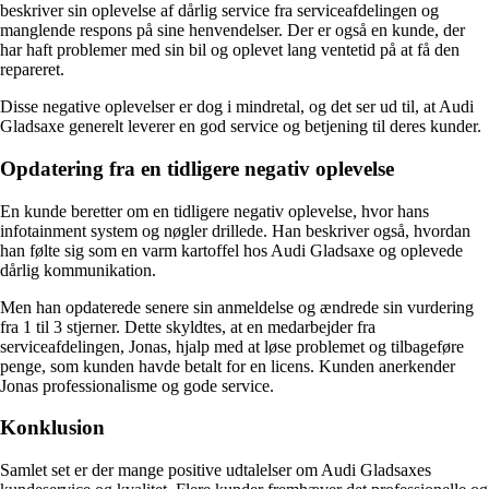
beskriver sin oplevelse af dårlig service fra serviceafdelingen og
manglende respons på sine henvendelser. Der er også en kunde, der
har haft problemer med sin bil og oplevet lang ventetid på at få den
repareret.
Disse negative oplevelser er dog i mindretal, og det ser ud til, at Audi
Gladsaxe generelt leverer en god service og betjening til deres kunder.
Opdatering fra en tidligere negativ oplevelse
En kunde beretter om en tidligere negativ oplevelse, hvor hans
infotainment system og nøgler drillede. Han beskriver også, hvordan
han følte sig som en varm kartoffel hos Audi Gladsaxe og oplevede
dårlig kommunikation.
Men han opdaterede senere sin anmeldelse og ændrede sin vurdering
fra 1 til 3 stjerner. Dette skyldtes, at en medarbejder fra
serviceafdelingen, Jonas, hjalp med at løse problemet og tilbageføre
penge, som kunden havde betalt for en licens. Kunden anerkender
Jonas professionalisme og gode service.
Konklusion
Samlet set er der mange positive udtalelser om Audi Gladsaxes