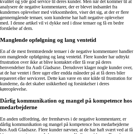
kvalitet og yde god service til deres kunder. Men når det kommer til at
analysere de negative kommentarer, der er blevet indsamlet fra
kundernes oplevelser med virksomheden, viser det sig, at der er flere
gennemgående temaer, som kunderne har haft negative oplevelser
med. I denne artikel vil vi dykke ned i disse temaer og få en bedre
forståelse af dem.
Manglende opfølgning og lang ventetid
En af de mest fremtrædende temaer i de negative kommentarer handler
om manglende opfølgning og lang ventetid. Flere kunder har udtrykt
frustration over ikke at blive kontaktet eller få svar på deres
henvendelser fra Audi Gladsaxe. Derudover klager nogle kunder over,
at de har ventet i flere uger eller endda måneder på at få deres biler
repareret eller serviceret. Dette kan være en stor kilde til frustration for
kunderne, da det skaber usikkerhed og forsinkelser i deres
køreoplevelse.
Dårlig kommunikation og mangel på kompetence hos
medarbejderne
En anden udfordring, der fremhæves i de negative kommentarer, er
dårlig kommunikation og mangel på kompetence hos medarbejderne
hos Audi Gladsaxe. Flere kunder nævner, at de har haft svært ved at få