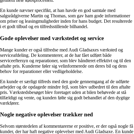
gennem hele købsprocessen.
En kunde nævner specifikt, at han havde en god samtale med
salgsrådgiverne Martin og Thomas, som gav ham gode informationer
om priser og leasingmuligheder inden for hans budget. Det resulterede
i et godt tilbud og en tilfredsstillende bilhandel.
Gode oplevelser med værkstedet og service
Mange kunder er også tilfredse med Audi Gladsaxes værksted og
serviceafdeling. De kommenterer, at de har fået udført både
serviceeftersyn og reparationer, som blev håndteret effektivt og til den
aftalte pris. Kunderne føler sig velinformerede om deres bil og dens
behov for reparationer eller vedligeholdelse.
En kunde er særligt tilfreds med den gode gennemgang af de udførte
arbejder og de opdagede mindre fejl, som blev udbedret til den aftalte
pris. Værkstedsbesøget blev foretaget uden at bilen behøvede at stå
tilfældigt og vente, og kunden følte sig godt behandlet af den dygtige
værkfører.
Nogle negative oplevelser trækker ned
Selvom størstedelen af kommentarerne er positive, er der også nogle få
kunder, der har haft negative oplevelser med Audi Gladsaxe. En kunde