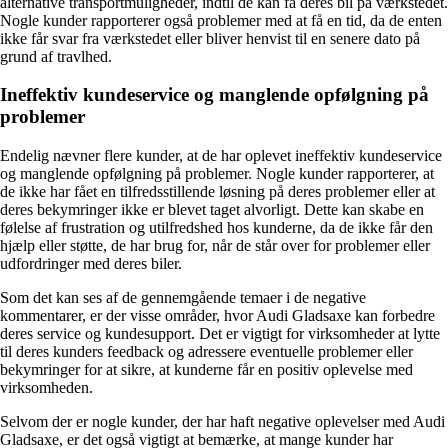
alternative transportmuligheder, indtil de kan få deres bil på værkstedet.
Nogle kunder rapporterer også problemer med at få en tid, da de enten
ikke får svar fra værkstedet eller bliver henvist til en senere dato på
grund af travlhed.
Ineffektiv kundeservice og manglende opfølgning på
problemer
Endelig nævner flere kunder, at de har oplevet ineffektiv kundeservice
og manglende opfølgning på problemer. Nogle kunder rapporterer, at
de ikke har fået en tilfredsstillende løsning på deres problemer eller at
deres bekymringer ikke er blevet taget alvorligt. Dette kan skabe en
følelse af frustration og utilfredshed hos kunderne, da de ikke får den
hjælp eller støtte, de har brug for, når de står over for problemer eller
udfordringer med deres biler.
Som det kan ses af de gennemgående temaer i de negative
kommentarer, er der visse områder, hvor Audi Gladsaxe kan forbedre
deres service og kundesupport. Det er vigtigt for virksomheder at lytte
til deres kunders feedback og adressere eventuelle problemer eller
bekymringer for at sikre, at kunderne får en positiv oplevelse med
virksomheden.
Selvom der er nogle kunder, der har haft negative oplevelser med Audi
Gladsaxe, er det også vigtigt at bemærke, at mange kunder har