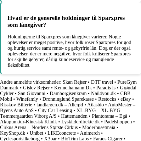
Hvad er de generelle holdninger til Sparxpres
som lånegiver?
Holdningerne til Sparxpres som lånegiver varierer. Nogle
oplevelser er meget positive, hvor folk roser Sparxpres for god
og hurtig service samt rente- og gebyrfrie lån. Dog er der også
oplevelser, der er mere negative, hvor folk kritiserer Sparxpres
for skjulte gebyrer, dårlig kundeservice og manglende
fleksibilitet.
Andre anmeldte virksomheder:
Skan Rejser
•
DTF travel
•
PureGym
Danmark
•
Gislev Rejser
•
Kennelhamann.Dk
•
Paradis Is
•
Grøndal
Cykler
•
San Giovanni
•
Damborgisenkram
•
Nail4you.dk
•
CBB
Mobil
•
Winefamly
•
Dronninglund Sparekasse
•
Restocks
•
eBay
•
Risskov Bilferie
•
tandlægen.dk – Allerød
•
Atlasbio
•
AutoMester –
Byens Auto ApS
•
City Car Leasing
•
XL-BYG – XL-BYG
Tømmergaarden Viborg A/S
•
Hattemanden
•
Plantorama – Egå
•
Akupunktur-Kinesisk Klinik
•
Lyskilderdirekte.dk
•
Padelshoppen
•
Cirkus Arena – Nordens Største Cirkus
•
Moderhusetmaia
•
KeyShop.dk
•
Unibet
•
LIKEconcrete
•
Animerch
•
Cyclesportsilkeborg
•
X3bar
•
BioTrim Labs
•
Faraos Cigarer
•