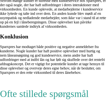
Selvom mange kunder er tilfredse med kundeservice hos Sparxpres, er
der også nogle, der har haft udfordringer i deres interaktioner med
virksomheden. En kunde oplevede, at medarbejderne i kundeservice
ikke lyttede og talte ind over dem. En anden kunde blev mødt af en
usympatisk og nedladende medarbejder, som ikke var i stand til at rette
op på en fejl i låneberegningen. Disse oplevelser kan påvirke
kundernes samlede indtryk af virksomheden.
Konklusion
Sparxpres har modtaget både positive og negative anmeldelser fra
kunderne. Nogle kunder har haft positive oplevelser med hurtig og
nem låneansøgning og god kundeservice, mens andre har haft
udfordringer med at indfri lån og har følt sig skuffede over det rentefri
afdragskoncept. Det er vigtigt for potentielle kunder at tage hensyn til
disse oplevelser og overveje deres egne behov, når de beslutter, om
Sparxpres er den rette virksomhed til deres lånebehov.
Ofte stillede spørgsmål