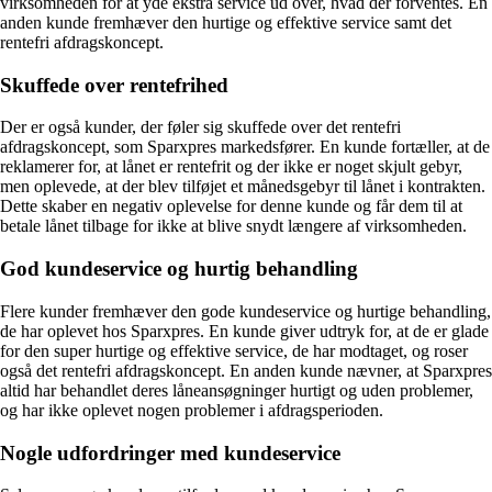
virksomheden for at yde ekstra service ud over, hvad der forventes. En
anden kunde fremhæver den hurtige og effektive service samt det
rentefri afdragskoncept.
Skuffede over rentefrihed
Der er også kunder, der føler sig skuffede over det rentefri
afdragskoncept, som Sparxpres markedsfører. En kunde fortæller, at de
reklamerer for, at lånet er rentefrit og der ikke er noget skjult gebyr,
men oplevede, at der blev tilføjet et månedsgebyr til lånet i kontrakten.
Dette skaber en negativ oplevelse for denne kunde og får dem til at
betale lånet tilbage for ikke at blive snydt længere af virksomheden.
God kundeservice og hurtig behandling
Flere kunder fremhæver den gode kundeservice og hurtige behandling,
de har oplevet hos Sparxpres. En kunde giver udtryk for, at de er glade
for den super hurtige og effektive service, de har modtaget, og roser
også det rentefri afdragskoncept. En anden kunde nævner, at Sparxpres
altid har behandlet deres låneansøgninger hurtigt og uden problemer,
og har ikke oplevet nogen problemer i afdragsperioden.
Nogle udfordringer med kundeservice