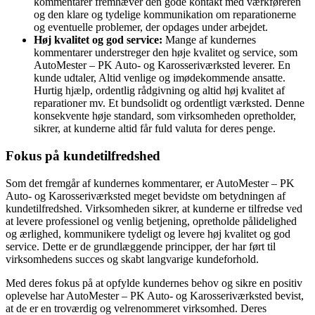
kommentarer fremhæver den gode kontakt med værkføreren
og den klare og tydelige kommunikation om reparationerne
og eventuelle problemer, der opdages under arbejdet.
Høj kvalitet og god service:
Mange af kundernes
kommentarer understreger den høje kvalitet og service, som
AutoMester – PK Auto- og Karosseriværksted leverer. En
kunde udtaler, Altid venlige og imødekommende ansatte.
Hurtig hjælp, ordentlig rådgivning og altid høj kvalitet af
reparationer mv. Et bundsolidt og ordentligt værksted. Denne
konsekvente høje standard, som virksomheden opretholder,
sikrer, at kunderne altid får fuld valuta for deres penge.
Fokus på kundetilfredshed
Som det fremgår af kundernes kommentarer, er AutoMester – PK
Auto- og Karosseriværksted meget bevidste om betydningen af
kundetilfredshed. Virksomheden sikrer, at kunderne er tilfredse ved
at levere professionel og venlig betjening, opretholde pålidelighed
og ærlighed, kommunikere tydeligt og levere høj kvalitet og god
service. Dette er de grundlæggende principper, der har ført til
virksomhedens succes og skabt langvarige kundeforhold.
Med deres fokus på at opfylde kundernes behov og sikre en positiv
oplevelse har AutoMester – PK Auto- og Karosseriværksted bevist,
at de er en troværdig og velrenommeret virksomhed. Deres