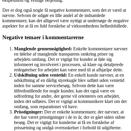
ekspedition og venlige betjening.
Der er dog også nogle få negative kommentarer, som det er værd at
nævne. Selvom de udgør en lille andel af de indsamlede
kommentarer, kan det alligevel være nyttigt at undersøge de negative
aspekter for at få en fuld forståelse af virksomhedens helhedsbillede.
Negative temaer i kommentarerne
Manglende gennemsigtighed:
Enkelte kommentarer nævner
en følelse af manglende transparens omkring priser og
arbejdets omfang. Det er vigtigt for kunder at føle sig
informeret og involveret i processen, så klare og detaljerede
redegørelser for arbejdet kan være med til at afhjælpe dette.
Udskiftning uden ventetid:
En enkelt kunde nævner, at en
udskiftning af en dårlig styrekugle blev udført uden ventetid
inden for samme servicebesøg. Selvom dette kan være
tilfredsstillende for nogle kunder, kan det også være en
udfordring for andre, der gerne vil orienteres om arbejdet,
inden det udføres. Det er vigtigt at kommunikere klart om det
omfang, som reparationer vil have.
Prisstigninger:
Der er enkelte kommentarer, der nævner, at
der har været prisstigninger i de to år, der er gået siden sidste
besøg. Det er vigtigt for kunderne at få en forståelse af
prissætning og undgå overraskelser i forhold til udgifterne.