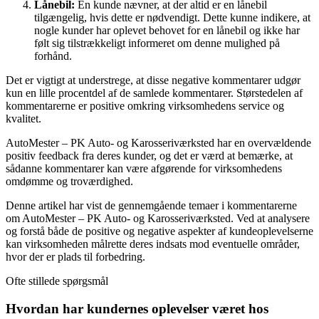
Lånebil:
En kunde nævner, at der altid er en lånebil
tilgængelig, hvis dette er nødvendigt. Dette kunne indikere, at
nogle kunder har oplevet behovet for en lånebil og ikke har
følt sig tilstrækkeligt informeret om denne mulighed på
forhånd.
Det er vigtigt at understrege, at disse negative kommentarer udgør
kun en lille procentdel af de samlede kommentarer. Størstedelen af
kommentarerne er positive omkring virksomhedens service og
kvalitet.
AutoMester – PK Auto- og Karosseriværksted har en overvældende
positiv feedback fra deres kunder, og det er værd at bemærke, at
sådanne kommentarer kan være afgørende for virksomhedens
omdømme og troværdighed.
Denne artikel har vist de gennemgående temaer i kommentarerne
om AutoMester – PK Auto- og Karosseriværksted. Ved at analysere
og forstå både de positive og negative aspekter af kundeoplevelserne
kan virksomheden målrette deres indsats mod eventuelle områder,
hvor der er plads til forbedring.
Ofte stillede spørgsmål
Hvordan har kundernes oplevelser været hos