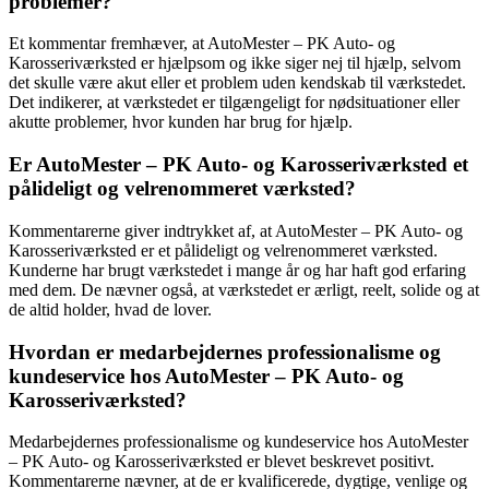
problemer?
Et kommentar fremhæver, at AutoMester – PK Auto- og
Karosseriværksted er hjælpsom og ikke siger nej til hjælp, selvom
det skulle være akut eller et problem uden kendskab til værkstedet.
Det indikerer, at værkstedet er tilgængeligt for nødsituationer eller
akutte problemer, hvor kunden har brug for hjælp.
Er AutoMester – PK Auto- og Karosseriværksted et
pålideligt og velrenommeret værksted?
Kommentarerne giver indtrykket af, at AutoMester – PK Auto- og
Karosseriværksted er et pålideligt og velrenommeret værksted.
Kunderne har brugt værkstedet i mange år og har haft god erfaring
med dem. De nævner også, at værkstedet er ærligt, reelt, solide og at
de altid holder, hvad de lover.
Hvordan er medarbejdernes professionalisme og
kundeservice hos AutoMester – PK Auto- og
Karosseriværksted?
Medarbejdernes professionalisme og kundeservice hos AutoMester
– PK Auto- og Karosseriværksted er blevet beskrevet positivt.
Kommentarerne nævner, at de er kvalificerede, dygtige, venlige og