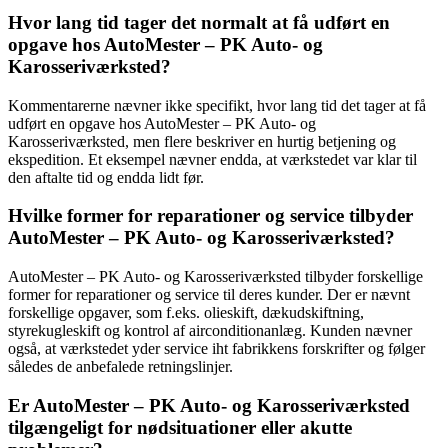
Hvor lang tid tager det normalt at få udført en
opgave hos AutoMester – PK Auto- og
Karosseriværksted?
Kommentarerne nævner ikke specifikt, hvor lang tid det tager at få
udført en opgave hos AutoMester – PK Auto- og
Karosseriværksted, men flere beskriver en hurtig betjening og
ekspedition. Et eksempel nævner endda, at værkstedet var klar til
den aftalte tid og endda lidt før.
Hvilke former for reparationer og service tilbyder
AutoMester – PK Auto- og Karosseriværksted?
AutoMester – PK Auto- og Karosseriværksted tilbyder forskellige
former for reparationer og service til deres kunder. Der er nævnt
forskellige opgaver, som f.eks. olieskift, dækudskiftning,
styrekugleskift og kontrol af airconditionanlæg. Kunden nævner
også, at værkstedet yder service iht fabrikkens forskrifter og følger
således de anbefalede retningslinjer.
Er AutoMester – PK Auto- og Karosseriværksted
tilgængeligt for nødsituationer eller akutte