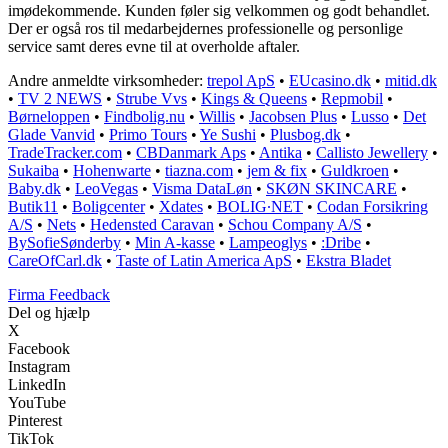
imødekommende. Kunden føler sig velkommen og godt behandlet.
Der er også ros til medarbejdernes professionelle og personlige
service samt deres evne til at overholde aftaler.
Andre anmeldte virksomheder:
trepol ApS
•
EUcasino.dk
•
mitid.dk
•
TV 2 NEWS
•
Strube Vvs
•
Kings & Queens
•
Repmobil
•
Børneloppen
•
Findbolig.nu
•
Willis
•
Jacobsen Plus
•
Lusso
•
Det
Glade Vanvid
•
Primo Tours
•
Ye Sushi
•
Plusbog.dk
•
TradeTracker.com
•
CBDanmark Aps
•
Antika
•
Callisto Jewellery
•
Sukaiba
•
Hohenwarte
•
tiazna.com
•
jem & fix
•
Guldkroen
•
Baby.dk
•
LeoVegas
•
Visma DataLøn
•
SKØN SKINCARE
•
Butik11
•
Boligcenter
•
Xdates
•
BOLIG∙NET
•
Codan Forsikring
A/S
•
Nets
•
Hedensted Caravan
•
Schou Company A/S
•
BySofieSønderby
•
Min A-kasse
•
Lampeoglys
•
:Dribe
•
CareOfCarl.dk
•
Taste of Latin America ApS
•
Ekstra Bladet
Firma Feedback
Del og hjælp
X
Facebook
Instagram
LinkedIn
YouTube
Pinterest
TikTok