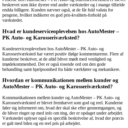
beskrevet som ikke dyrere end andre værksteder og i mange tilfælde
endda billigere. Kunden nævner også, at de får fuld valuta for
pengene, hvilket indikerer en god pris-kvalitets-forhold på
værkstedet.
Hvad er kundeserviceoplevelsen hos AutoMester –
PK Auto- og Karosseriværksted?
Kundeserviceoplevelsen hos AutoMester – PK Auto- og
Karosseriværksted har været positiv ifølge kommentarerne. Flere af
kunderne beskriver, at de altid bliver mødt med venlighed og
imødekommenhed. Der er også rosende ord om den gode
behandling samt hjælpsomhed fra både værkfører og mekanikere.
Hvordan er kommunikationen mellem kunder og
AutoMester – PK Auto- og Karosseriværksted?
Kommunikationen mellem kunder og AutoMester – PK Auto- og
Karosseriværksted er blevet fremhævet som god og reel. Kunderne
føler sig informeret om, hvad der skal ske efter gennemgangen, og
de bliver ringet op med info om ting, der er opdaget under arbejdet.
Værkstedet oplyser også en specifik beskrivelse af, hvad der præcis
er galt med bilen og en reel pris på arbejdet.