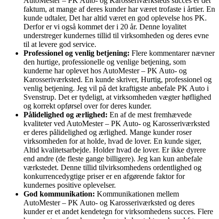
AutoMester – PK Auto- og Karosseriværksteds succes er det
faktum, at mange af deres kunder har været trofaste i årtier. En
kunde udtaler, Det har altid været en god oplevelse hos PK.
Derfor er vi også kommet der i 20 år. Denne loyalitet
understreger kundernes tillid til virksomheden og deres evne
til at levere god service.
Professionel og venlig betjening:
Flere kommentarer nævner
den hurtige, professionelle og venlige betjening, som
kunderne har oplevet hos AutoMester – PK Auto- og
Karosseriværksted. En kunde skriver, Hurtig, professionel og
venlig betjening. Jeg vil på det kraftigste anbefale PK Auto i
Svenstrup. Det er tydeligt, at virksomheden vægter høflighed
og korrekt opførsel over for deres kunder.
Pålidelighed og ærlighed:
En af de mest fremhævede
kvaliteter ved AutoMester – PK Auto- og Karosseriværksted
er deres pålidelighed og ærlighed. Mange kunder roser
virksomheden for at holde, hvad de lover. En kunde siger,
Altid kvalitetsarbejde. Holder hvad de lover. Er ikke dyrere
end andre (de fleste gange billigere). Jeg kan kun anbefale
værkstedet. Denne tillid tilvirksomhedens ordentlighed og
konkurrencedygtige priser er en afgørende faktor for
kundernes positive oplevelser.
God kommunikation:
Kommunikationen mellem
AutoMester – PK Auto- og Karosseriværksted og deres
kunder er et andet kendetegn for virksomhedens succes. Flere