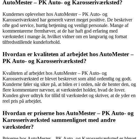
AutoMester – PK Auto- og Karosseriværksted?
Kundernes oplevelser hos AutoMester – PK Auto- og
Karosseriværksted har generelt været meget positive. De beskriver
ofte god service, hurtig betjening og venligt personale. Mange af
kommentarerne fremhæver, at de har haft god erfaring med
værkstedet i mange år, hvilket vidner om en langvarig og fortsat
tilfredsstillende kundeforhold.
Hvordan er kvaliteten af arbejdet hos AutoMester –
PK Auto- og Karosseriværksted?
Kvaliteten af arbejdet hos AutoMester – PK Auto- og
Karosseriværksted er blevet beskrevet som altid ordentlig og godt.
Kunderne føler sig sikre på, at bilen er i orden, når de henter den, og
flere kommentarer nævner, at værkstedet holder, hvad de lover.
Kunden giver udtryk for tillid til værkstedet og skriver, at de yder en
reel pris på arbejdet.
Hvordan er priserne hos AutoMester – PK Auto- og
Karosseriværksted sammenlignet med andre
værksteder?
Priserne hos AutoMester – PK Auto- og Karosseriværksted er blevet