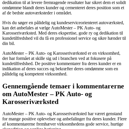
dedikation til at levere fremragende resultater har sikret dem et solidt
omdømme blandt deres kunder og cementeret deres position som et
af de bedste autoværksteder i området.
Hvis du søger en pålidelig og kundeserviceorienteret autoværksted,
kan det anbefales at vælge AutoMester – PK Auto- og
Karosseriværksted. Med deres ekspertise, gode ry og dedikation til
kundetilfredshed vil du få en professionel service og sikre hænder til
din bil.
AutoMester – PK Auto- og Karosseriværksted er en virksomhed,
der har formået at skille sig ud i branchen ved at fokusere på
kundetilfredshed. De positive kommentarer fra deres kunder er en
indikation af deres succes og bekræfter deres omdømme som en
pålidelig og kompetent virksomhed.
Gennemgående temaer i kommentarerne
om AutoMester – PK Auto- og
Karosseriværksted
AutoMester – PK Auto- og Karosseriværksted har været genstand
for mange positive oplevelser og anbefalinger fra deres kunder. Flere
af kommentarerne fremhæver virksomhedens gode service, hurtige