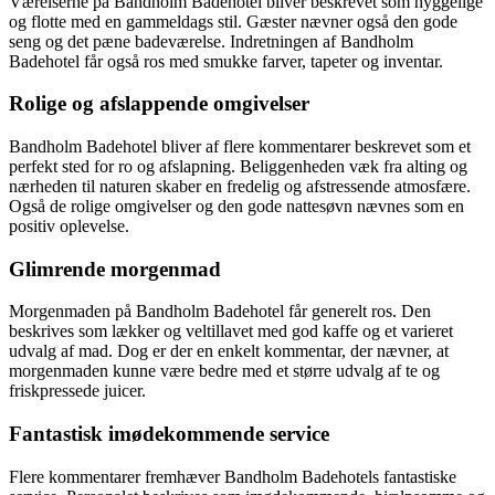
Værelserne på Bandholm Badehotel bliver beskrevet som hyggelige
og flotte med en gammeldags stil. Gæster nævner også den gode
seng og det pæne badeværelse. Indretningen af Bandholm
Badehotel får også ros med smukke farver, tapeter og inventar.
Rolige og afslappende omgivelser
Bandholm Badehotel bliver af flere kommentarer beskrevet som et
perfekt sted for ro og afslapning. Beliggenheden væk fra alting og
nærheden til naturen skaber en fredelig og afstressende atmosfære.
Også de rolige omgivelser og den gode nattesøvn nævnes som en
positiv oplevelse.
Glimrende morgenmad
Morgenmaden på Bandholm Badehotel får generelt ros. Den
beskrives som lækker og veltillavet med god kaffe og et varieret
udvalg af mad. Dog er der en enkelt kommentar, der nævner, at
morgenmaden kunne være bedre med et større udvalg af te og
friskpressede juicer.
Fantastisk imødekommende service
Flere kommentarer fremhæver Bandholm Badehotels fantastiske