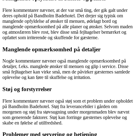
Flere kommentarer nævner, at der var små ting, der gik galt under
deres ophold på Bandholm Badehotel. Det drejer sig typisk om
manglende opfyldelse af ønsker til menuen, ødelagt bord og
manglende opmærksomhed på alle planer og ønsker. Selvom maden
og atmosfæren blev rost, blev disse små fejltagelser bemærket og
opfattet som irriterende og skuffende for gæsterne.
Manglende opmærksomhed på detaljer
Nogle kommentarer nævner også manglende opmærksomhed på
detaljer, f.eks. manglede ønsker til menuen og glip i service. Disse
små fejltagelser kan virke små, men de påvirker gæsternes samlede
oplevelse og kan føre til skuffelse og irritation.
Støj og forstyrrelser
Flere kommentarer nævner også støj som et problem under opholdet
på Bandholm Badehotel. Støj fra leverancebiler i gården om
morgenen og støj fra støvsugning under morgenmaden blev nævnt
som generende faktorer. Støj kan forringe gæsternes oplevelse og
skabe en følelse af utilfredshed.
Problemer med servering og betjening