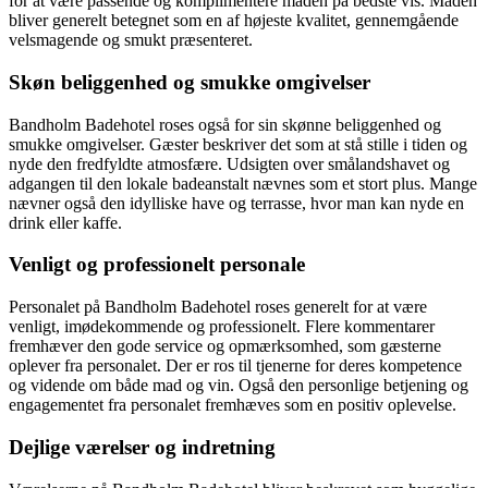
for at være passende og komplimentere maden på bedste vis. Maden
bliver generelt betegnet som en af højeste kvalitet, gennemgående
velsmagende og smukt præsenteret.
Skøn beliggenhed og smukke omgivelser
Bandholm Badehotel roses også for sin skønne beliggenhed og
smukke omgivelser. Gæster beskriver det som at stå stille i tiden og
nyde den fredfyldte atmosfære. Udsigten over smålandshavet og
adgangen til den lokale badeanstalt nævnes som et stort plus. Mange
nævner også den idylliske have og terrasse, hvor man kan nyde en
drink eller kaffe.
Venligt og professionelt personale
Personalet på Bandholm Badehotel roses generelt for at være
venligt, imødekommende og professionelt. Flere kommentarer
fremhæver den gode service og opmærksomhed, som gæsterne
oplever fra personalet. Der er ros til tjenerne for deres kompetence
og vidende om både mad og vin. Også den personlige betjening og
engagementet fra personalet fremhæves som en positiv oplevelse.
Dejlige værelser og indretning