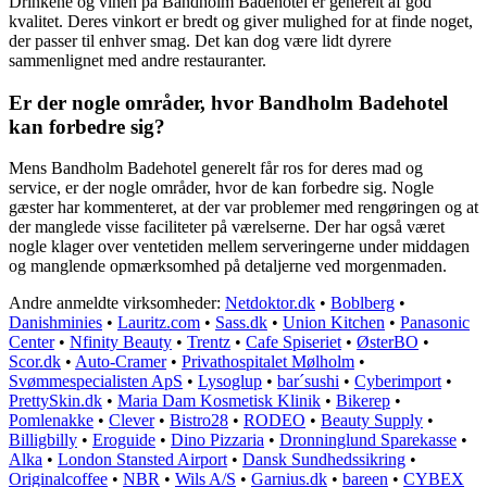
Drinkene og vinen på Bandholm Badehotel er generelt af god
kvalitet. Deres vinkort er bredt og giver mulighed for at finde noget,
der passer til enhver smag. Det kan dog være lidt dyrere
sammenlignet med andre restauranter.
Er der nogle områder, hvor Bandholm Badehotel
kan forbedre sig?
Mens Bandholm Badehotel generelt får ros for deres mad og
service, er der nogle områder, hvor de kan forbedre sig. Nogle
gæster har kommenteret, at der var problemer med rengøringen og at
der manglede visse faciliteter på værelserne. Der har også været
nogle klager over ventetiden mellem serveringerne under middagen
og manglende opmærksomhed på detaljerne ved morgenmaden.
Andre anmeldte virksomheder:
Netdoktor.dk
•
Boblberg
•
Danishminies
•
Lauritz.com
•
Sass.dk
•
Union Kitchen
•
Panasonic
Center
•
Nfinity Beauty
•
Trentz
•
Cafe Spiseriet
•
ØsterBO
•
Scor.dk
•
Auto-Cramer
•
Privathospitalet Mølholm
•
Svømmespecialisten ApS
•
Lysoglup
•
bar´sushi
•
Cyberimport
•
PrettySkin.dk
•
Maria Dam Kosmetisk Klinik
•
Bikerep
•
Pomlenakke
•
Clever
•
Bistro28
•
RODEO
•
Beauty Supply
•
Billigbilly
•
Eroguide
•
Dino Pizzaria
•
Dronninglund Sparekasse
•
Alka
•
London Stansted Airport
•
Dansk Sundhedssikring
•
Originalcoffee
•
NBR
•
Wils A/S
•
Garnius.dk
•
bareen
•
CYBEX