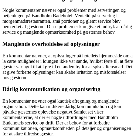
Nogle kommentarer nævner også problemer med serveringen og
betjeningen på Bandholm Badehotel. Ventetid på servering i
morgenmadsrestauranten, små portioner og glemt service blev
bemærket af gæsterne. Disse problemer kan give et indtryk af dårlig
service og manglende opmærksomhed på gæsternes behov.
Manglende overholdelse af oplysninger
En kommentar nævner, at oplysninger på hotellets hjemmeside om a
la carte-muligheder i loungen ikke var sande, hvilket førte til, at flere
gæster var nødt til at køre til en anden by for at spise aftensmad. Det
at give forkerte oplysninger kan skabe irritation og misforståelser
hos gæsterne.
Dårlig kommunikation og organisering
En kommentar nævner også kaotisk afregning og manglende
organisation. Dette kan indikere dårlig kommunikation og kan
påvirke gæsternes oplevelse negativt.Samlet set viser
kommentarerne, at der er nogle udfordringer med Bandholm
Badehotels service og drift. Der er behov for at forbedre
kommunikationen, opmærksomheden på detaljer og organiseringen
for at sikre tilfredse gæster.