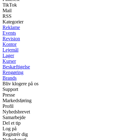
TikTok
Mail
RSS
Kategorier
Reklame
Events
Revision
Kontor
Lejemål
Lager
Kurser
Beskæftigelse
Rengøring
Brands
Bliv klogere på os
Support
Presse
Markedsføring
Profil
Nyhedsbrevet
Samarbejde
Del et tip
Log på
Registrér dig
Nyhedsmail