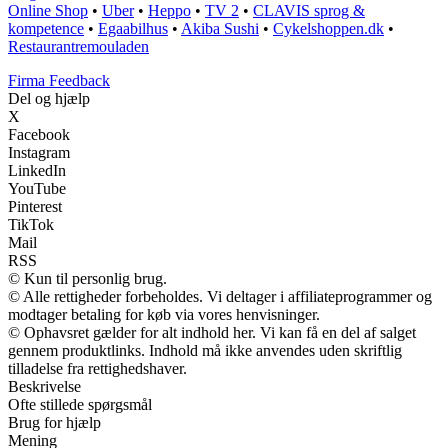
Online Shop
•
Uber
•
Heppo
•
TV 2
•
CLAVIS sprog &
kompetence
•
Egaabilhus
•
Akiba Sushi
•
Cykelshoppen.dk
•
Restaurantremouladen
Firma Feedback
Del og hjælp
X
Facebook
Instagram
LinkedIn
YouTube
Pinterest
TikTok
Mail
RSS
© Kun til personlig brug.
© Alle rettigheder forbeholdes. Vi deltager i affiliateprogrammer og
modtager betaling for køb via vores henvisninger.
© Ophavsret gælder for alt indhold her. Vi kan få en del af salget
gennem produktlinks. Indhold må ikke anvendes uden skriftlig
tilladelse fra rettighedshaver.
Beskrivelse
Ofte stillede spørgsmål
Brug for hjælp
Mening