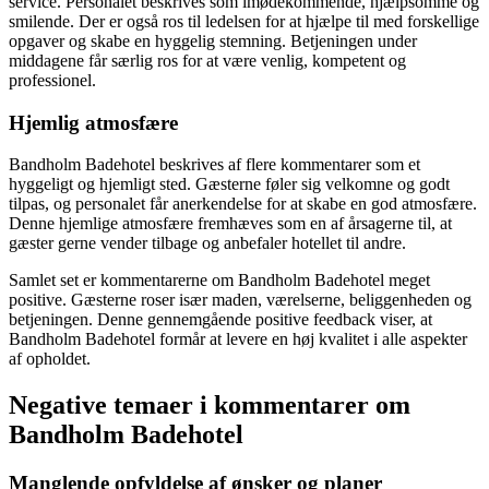
service. Personalet beskrives som imødekommende, hjælpsomme og
smilende. Der er også ros til ledelsen for at hjælpe til med forskellige
opgaver og skabe en hyggelig stemning. Betjeningen under
middagene får særlig ros for at være venlig, kompetent og
professionel.
Hjemlig atmosfære
Bandholm Badehotel beskrives af flere kommentarer som et
hyggeligt og hjemligt sted. Gæsterne føler sig velkomne og godt
tilpas, og personalet får anerkendelse for at skabe en god atmosfære.
Denne hjemlige atmosfære fremhæves som en af årsagerne til, at
gæster gerne vender tilbage og anbefaler hotellet til andre.
Samlet set er kommentarerne om Bandholm Badehotel meget
positive. Gæsterne roser især maden, værelserne, beliggenheden og
betjeningen. Denne gennemgående positive feedback viser, at
Bandholm Badehotel formår at levere en høj kvalitet i alle aspekter
af opholdet.
Negative temaer i kommentarer om
Bandholm Badehotel
Manglende opfyldelse af ønsker og planer