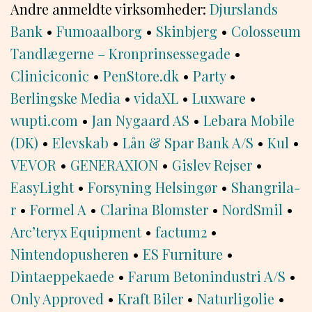
Andre anmeldte virksomheder:
Djurslands
Bank
•
Fumoaalborg
•
Skinbjerg
•
Colosseum
Tandlægerne – Kronprinsessegade
•
Cliniciconic
•
PenStore.dk
•
Party
•
Berlingske Media
•
vidaXL
•
Luxware
•
wupti.com
•
Jan Nygaard AS
•
Lebara Mobile
(DK)
•
Elevskab
•
Lån & Spar Bank A/S
•
Kul
•
VEVOR
•
GENERAXION
•
Gislev Rejser
•
EasyLight
•
Forsyning Helsingør
•
Shangrila-
r
•
Formel A
•
Clarina Blomster
•
NordSmil
•
Arc’teryx Equipment
•
factum2
•
Nintendopusheren
•
ES Furniture
•
Dintaeppekaede
•
Farum Betonindustri A/S
•
Only Approved
•
Kraft Biler
•
Naturligolie
•