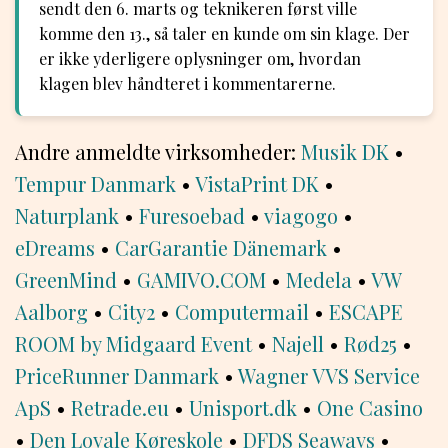
sendt den 6. marts og teknikeren først ville
komme den 13., så taler en kunde om sin klage. Der
er ikke yderligere oplysninger om, hvordan
klagen blev håndteret i kommentarerne.
Andre anmeldte virksomheder:
Musik DK
•
Tempur Danmark
•
VistaPrint DK
•
Naturplank
•
Furesoebad
•
viagogo
•
eDreams
•
CarGarantie Dänemark
•
GreenMind
•
GAMIVO.COM
•
Medela
•
VW
Aalborg
•
City2
•
Computermail
•
ESCAPE
ROOM by Midgaard Event
•
Najell
•
Rød25
•
PriceRunner Danmark
•
Wagner VVS Service
ApS
•
Retrade.eu
•
Unisport.dk
•
One Casino
•
Den Loyale Køreskole
•
DFDS Seaways
•