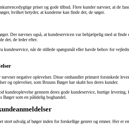
kurrencedygtige priser og gode tilbud. Flere kunder nævner, at de fa
ger, hvilket betyder, at kunderne kan finde det, de søger.
ger. Der nævnes også, at kundeservicen var behjælpelig med at finde e
e det, de leder efter.
a kundeservice, når de stillede spørgsmål eller havde behov for vejledn
elser
der nævner negative oplevelser. Disse omhandler primært forsinkede leve
lser og oplevelser, som Bruuns Bøger har skabt hos deres kunder.
god kundeoplevelse gennem deres gode kundeservice, hurtige levering, 
uuns Bøger som en pålidelig boghandel.
 kundeanmeldelser
 stort udvalg af bøger inden for forskellige genrer og emner. Her er e