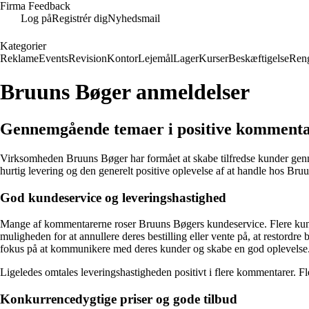
Firma Feedback
Log på
Registrér dig
Nyhedsmail
Kategorier
Reklame
Events
Revision
Kontor
Lejemål
Lager
Kurser
Beskæftigelse
Ren
Bruuns Bøger anmeldelser
Gennemgående temaer i positive komment
Virksomheden Bruuns Bøger har formået at skabe tilfredse kunder genn
hurtig levering og den generelt positive oplevelse af at handle hos Bru
God kundeservice og leveringshastighed
Mange af kommentarerne roser Bruuns Bøgers kundeservice. Flere kunder
muligheden for at annullere deres bestilling eller vente på, at restordre
fokus på at kommunikere med deres kunder og skabe en god oplevelse
Ligeledes omtales leveringshastigheden positivt i flere kommentarer. Fle
Konkurrencedygtige priser og gode tilbud