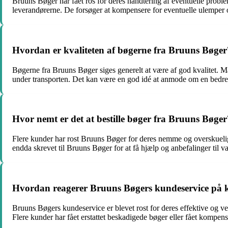
Bruuns Bøger har fået ros for deres håndtering af eventuelle prob
leverandørerne. De forsøger at kompensere for eventuelle ulemper og
Hvordan er kvaliteten af bøgerne fra Bruuns Bøger
Bøgerne fra Bruuns Bøger siges generelt at være af god kvalitet. M
under transporten. Det kan være en god idé at anmode om en bedre 
Hvor nemt er det at bestille bøger fra Bruuns Bøger
Flere kunder har rost Bruuns Bøger for deres nemme og overskuelige 
endda skrevet til Bruuns Bøger for at få hjælp og anbefalinger til va
Hvordan reagerer Bruuns Bøgers kundeservice på 
Bruuns Bøgers kundeservice er blevet rost for deres effektive og ven
Flere kunder har fået erstattet beskadigede bøger eller fået kompens