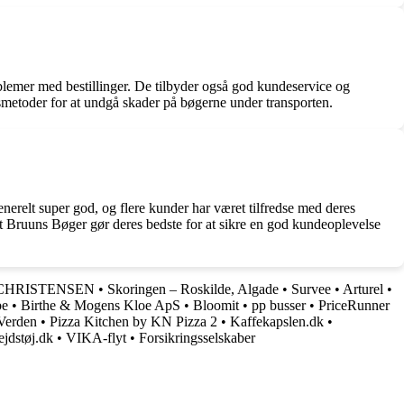
oblemer med bestillinger. De tilbyder også god kundeservice og
gsmetoder for at undgå skader på bøgerne under transporten.
enerelt super god, og flere kunder har været tilfredse med deres
 at Bruuns Bøger gør deres bedste for at sikre en god kundeoplevelse
CHRISTENSEN
•
Skoringen – Roskilde, Algade
•
Survee
•
Arturel
•
be
•
Birthe & Mogens Kloe ApS
•
Bloomit
•
pp busser
•
PriceRunner
Verden
•
Pizza Kitchen by KN Pizza 2
•
Kaffekapslen.dk
•
ejdstøj.dk
•
VIKA-flyt
•
Forsikringsselskaber