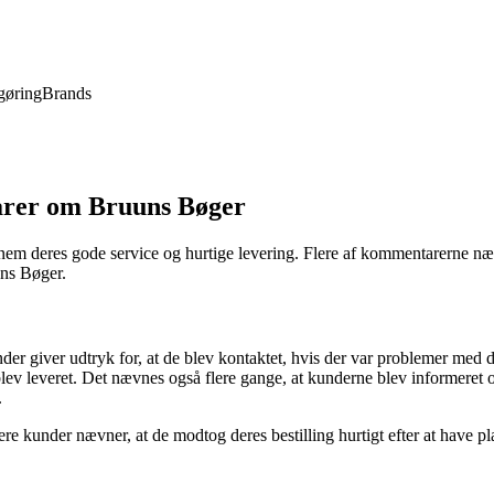
gøring
Brands
arer om Bruuns Bøger
em deres gode service og hurtige levering. Flere af kommentarerne næv
uns Bøger.
 giver udtryk for, at de blev kontaktet, hvis der var problemer med de
 blev leveret. Det nævnes også flere gange, at kunderne blev informeret o
.
re kunder nævner, at de modtog deres bestilling hurtigt efter at have pla