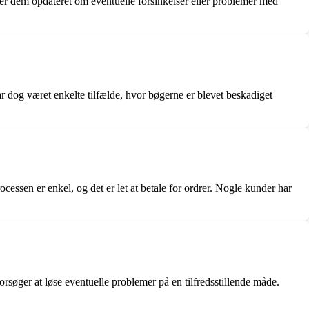
r dem opdateret om eventuelle forsinkelser eller problemer med
r dog været enkelte tilfælde, hvor bøgerne er blevet beskadiget
essen er enkel, og det er let at betale for ordrer. Nogle kunder har
orsøger at løse eventuelle problemer på en tilfredsstillende måde.