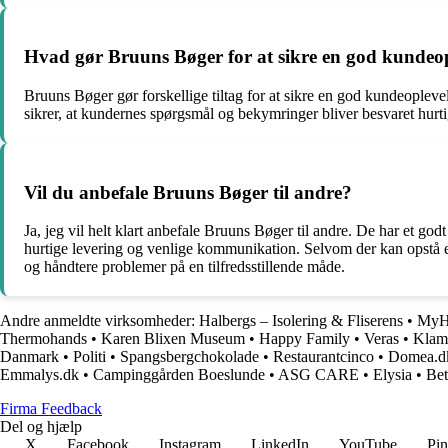
Hvad gør Bruuns Bøger for at sikre en god kundeop
Bruuns Bøger gør forskellige tiltag for at sikre en god kundeoplev
sikrer, at kundernes spørgsmål og bekymringer bliver besvaret hurt
Vil du anbefale Bruuns Bøger til andre?
Ja, jeg vil helt klart anbefale Bruuns Bøger til andre. De har et go
hurtige levering og venlige kommunikation. Selvom der kan opstå enk
og håndtere problemer på en tilfredsstillende måde.
Andre anmeldte virksomheder:
Halbergs – Isolering & Fliserens
•
MyHe
Thermohands
•
Karen Blixen Museum
•
Happy Family
•
Veras
•
Klam
Danmark
•
Politi
•
Spangsbergchokolade
•
Restaurantcinco
•
Domea.d
Emmalys.dk
•
Campinggården Boeslunde
•
ASG CARE
•
Elysia
•
Bet
Firma Feedback
Del og hjælp
X
Facebook
Instagram
LinkedIn
YouTube
Pin