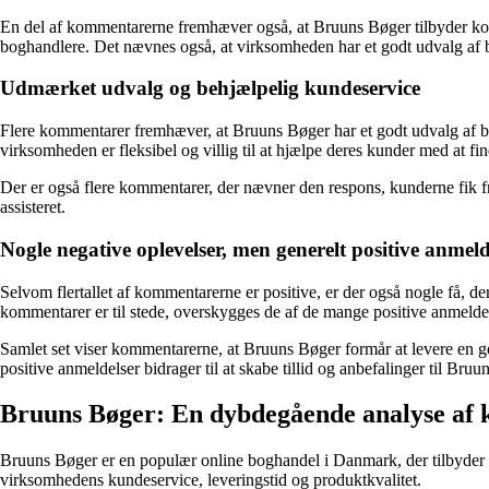
En del af kommentarerne fremhæver også, at Bruuns Bøger tilbyder kon
boghandlere. Det nævnes også, at virksomheden har et godt udvalg af bø
Udmærket udvalg og behjælpelig kundeservice
Flere kommentarer fremhæver, at Bruuns Bøger har et godt udvalg af bø
virksomheden er fleksibel og villig til at hjælpe deres kunder med at find
Der er også flere kommentarer, der nævner den respons, kunderne fik fr
assisteret.
Nogle negative oplevelser, men generelt positive anmeld
Selvom flertallet af kommentarerne er positive, er der også nogle få, 
kommentarer er til stede, overskygges de af de mange positive anmelde
Samlet set viser kommentarerne, at Bruuns Bøger formår at levere en 
positive anmeldelser bidrager til at skabe tillid og anbefalinger til Br
Bruuns Bøger: En dybdegående analyse af
Bruuns Bøger er en populær online boghandel i Danmark, der tilbyder et
virksomhedens kundeservice, leveringstid og produktkvalitet.