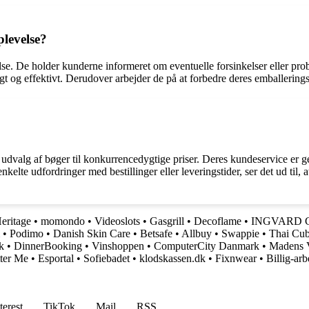
levelse?
else. De holder kunderne informeret om eventuelle forsinkelser eller pr
igt og effektivt. Derudover arbejder de på at forbedre deres emballerin
dt udvalg af bøger til konkurrencedygtige priser. Deres kundeservice er g
elte udfordringer med bestillinger eller leveringstider, ser det ud til,
ritage
•
momondo
•
Videoslots
•
Gasgrill
•
Decoflame
•
INGVARD 
•
Podimo
•
Danish Skin Care
•
Betsafe
•
Allbuy
•
Swappie
•
Thai Cu
k
•
DinnerBooking
•
Vinshoppen
•
ComputerCity Danmark
•
Madens 
ter Me
•
Esportal
•
Sofiebadet
•
klodskassen.dk
•
Fixnwear
•
Billig-arb
terest
TikTok
Mail
RSS