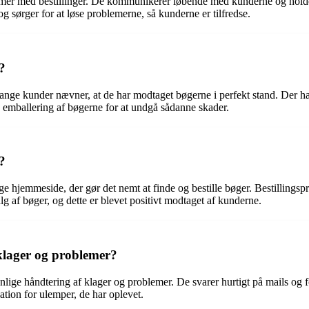
lemer med bestillinger. De kommunikerer løbende med kunderne og holde
 sørger for at løse problemerne, så kunderne er tilfredse.
?
ange kunder nævner, at de har modtaget bøgerne i perfekt stand. Der ha
emballering af bøgerne for at undgå sådanne skader.
?
hjemmeside, der gør det nemt at finde og bestille bøger. Bestillingsproc
lg af bøger, og dette er blevet positivt modtaget af kunderne.
klager og problemer?
lige håndtering af klager og problemer. De svarer hurtigt på mails og f
ation for ulemper, de har oplevet.