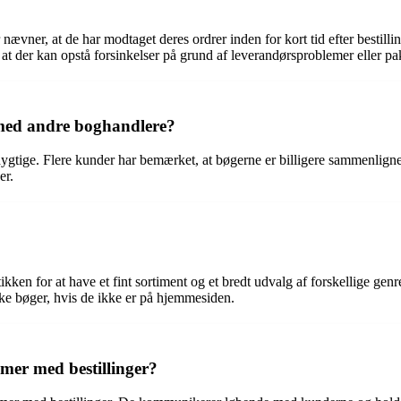
vner, at de har modtaget deres ordrer inden for kort tid efter bestillin
at der kan opstå forsinkelser på grund af leverandørsproblemer eller pa
med andre boghandlere?
ygtige. Flere kunder har bemærket, at bøgerne er billigere sammenligne
er.
kken for at have et fint sortiment og et bredt udvalg af forskellige gen
ikke bøger, hvis de ikke er på hjemmesiden.
mer med bestillinger?