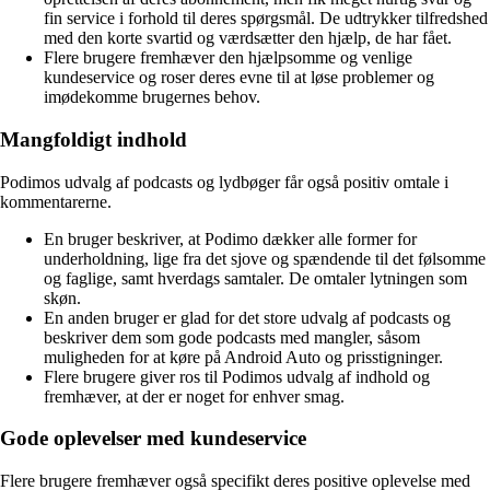
fin service i forhold til deres spørgsmål. De udtrykker tilfredshed
med den korte svartid og værdsætter den hjælp, de har fået.
Flere brugere fremhæver den hjælpsomme og venlige
kundeservice og roser deres evne til at løse problemer og
imødekomme brugernes behov.
Mangfoldigt indhold
Podimos udvalg af podcasts og lydbøger får også positiv omtale i
kommentarerne.
En bruger beskriver, at Podimo dækker alle former for
underholdning, lige fra det sjove og spændende til det følsomme
og faglige, samt hverdags samtaler. De omtaler lytningen som
skøn.
En anden bruger er glad for det store udvalg af podcasts og
beskriver dem som gode podcasts med mangler, såsom
muligheden for at køre på Android Auto og prisstigninger.
Flere brugere giver ros til Podimos udvalg af indhold og
fremhæver, at der er noget for enhver smag.
Gode oplevelser med kundeservice
Flere brugere fremhæver også specifikt deres positive oplevelse med