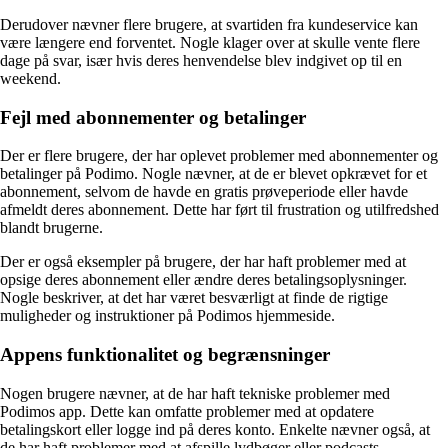
Derudover nævner flere brugere, at svartiden fra kundeservice kan
være længere end forventet. Nogle klager over at skulle vente flere
dage på svar, især hvis deres henvendelse blev indgivet op til en
weekend.
Fejl med abonnementer og betalinger
Der er flere brugere, der har oplevet problemer med abonnementer og
betalinger på Podimo. Nogle nævner, at de er blevet opkrævet for et
abonnement, selvom de havde en gratis prøveperiode eller havde
afmeldt deres abonnement. Dette har ført til frustration og utilfredshed
blandt brugerne.
Der er også eksempler på brugere, der har haft problemer med at
opsige deres abonnement eller ændre deres betalingsoplysninger.
Nogle beskriver, at det har været besværligt at finde de rigtige
muligheder og instruktioner på Podimos hjemmeside.
Appens funktionalitet og begrænsninger
Nogen brugere nævner, at de har haft tekniske problemer med
Podimos app. Dette kan omfatte problemer med at opdatere
betalingskort eller logge ind på deres konto. Enkelte nævner også, at
de har haft problemer med at afspille lydbøger eller podcasts.