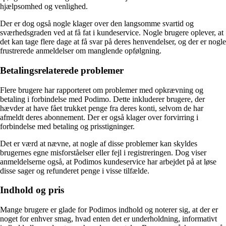
hjælpsomhed og venlighed.
Der er dog også nogle klager over den langsomme svartid og
sværhedsgraden ved at få fat i kundeservice. Nogle brugere oplever, at
det kan tage flere dage at få svar på deres henvendelser, og der er nogle
frustrerede anmeldelser om manglende opfølgning.
Betalingsrelaterede problemer
Flere brugere har rapporteret om problemer med opkrævning og
betaling i forbindelse med Podimo. Dette inkluderer brugere, der
hævder at have fået trukket penge fra deres konti, selvom de har
afmeldt deres abonnement. Der er også klager over forvirring i
forbindelse med betaling og prisstigninger.
Det er værd at nævne, at nogle af disse problemer kan skyldes
brugernes egne misforståelser eller fejl i registreringen. Dog viser
anmeldelserne også, at Podimos kundeservice har arbejdet på at løse
disse sager og refunderet penge i visse tilfælde.
Indhold og pris
Mange brugere er glade for Podimos indhold og noterer sig, at der er
noget for enhver smag, hvad enten det er underholdning, informativt