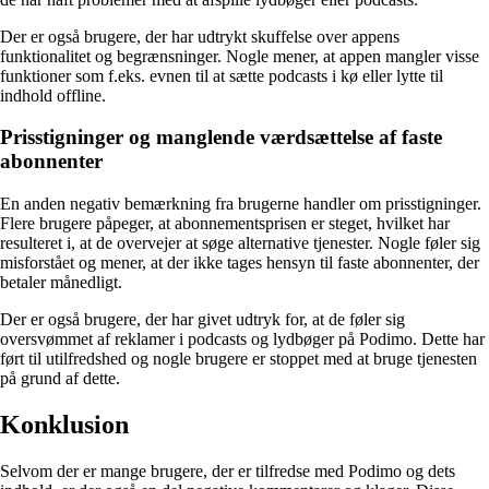
Der er også brugere, der har udtrykt skuffelse over appens
funktionalitet og begrænsninger. Nogle mener, at appen mangler visse
funktioner som f.eks. evnen til at sætte podcasts i kø eller lytte til
indhold offline.
Prisstigninger og manglende værdsættelse af faste
abonnenter
En anden negativ bemærkning fra brugerne handler om prisstigninger.
Flere brugere påpeger, at abonnementsprisen er steget, hvilket har
resulteret i, at de overvejer at søge alternative tjenester. Nogle føler sig
misforstået og mener, at der ikke tages hensyn til faste abonnenter, der
betaler månedligt.
Der er også brugere, der har givet udtryk for, at de føler sig
oversvømmet af reklamer i podcasts og lydbøger på Podimo. Dette har
ført til utilfredshed og nogle brugere er stoppet med at bruge tjenesten
på grund af dette.
Konklusion
Selvom der er mange brugere, der er tilfredse med Podimo og dets