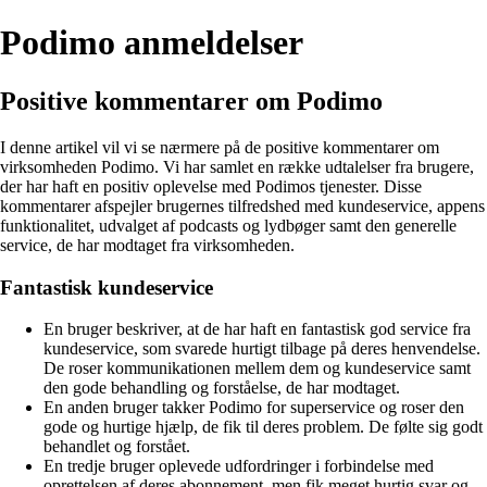
Podimo anmeldelser
Positive kommentarer om Podimo
I denne artikel vil vi se nærmere på de positive kommentarer om
virksomheden Podimo. Vi har samlet en række udtalelser fra brugere,
der har haft en positiv oplevelse med Podimos tjenester. Disse
kommentarer afspejler brugernes tilfredshed med kundeservice, appens
funktionalitet, udvalget af podcasts og lydbøger samt den generelle
service, de har modtaget fra virksomheden.
Fantastisk kundeservice
En bruger beskriver, at de har haft en fantastisk god service fra
kundeservice, som svarede hurtigt tilbage på deres henvendelse.
De roser kommunikationen mellem dem og kundeservice samt
den gode behandling og forståelse, de har modtaget.
En anden bruger takker Podimo for superservice og roser den
gode og hurtige hjælp, de fik til deres problem. De følte sig godt
behandlet og forstået.
En tredje bruger oplevede udfordringer i forbindelse med
oprettelsen af deres abonnement, men fik meget hurtig svar og