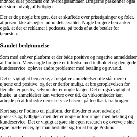
indhold eller podcasts om hverdagssamtaler. Brugerne påskønner også
det store udvalg af lydbøger.
Der er dog nogle brugere, der er skuffede over prisstigninger og føler,
at prisen ikke afspejler indholdets kvalitet. Nogle brugere bemærker
også, at der er reklamer i podcasts, på trods af at de betaler for
tjenesten.
Samlet bedømmelse
Som med enhver platform er der både positive og negative anmeldelser
af Podimo. Mens nogle brugere er tilfredse med indholdet og den gode
kundeservice, oplever andre problemer med betaling og svartid.
Det er vigtigt at bemærke, at negative anmeldelser ofte står mere i
øjnene end positive, og det er derfor muligt, at brugeroplevelsen for
flertallet er positiv, selvom der er nogle klager. Det er også vigtigt at
huske, at anmeldelser kan variere over tid, da virksomheder kan
arbejde på at forbedre deres service baseret på feedback fra brugere.
Kort sagt er Podimo en platform, der tilbyder et stort udvalg af
podcasts og lydbøger, men der er nogle udfordringer med betaling og
kundeservice. Det er vigtigt at gøre sin egen research og overveje sine
egne præferencer, før man beslutter sig for at bruge Podimo.