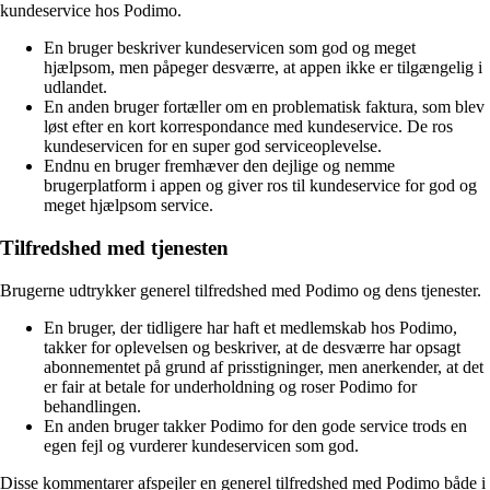
kundeservice hos Podimo.
En bruger beskriver kundeservicen som god og meget
hjælpsom, men påpeger desværre, at appen ikke er tilgængelig i
udlandet.
En anden bruger fortæller om en problematisk faktura, som blev
løst efter en kort korrespondance med kundeservice. De ros
kundeservicen for en super god serviceoplevelse.
Endnu en bruger fremhæver den dejlige og nemme
brugerplatform i appen og giver ros til kundeservice for god og
meget hjælpsom service.
Tilfredshed med tjenesten
Brugerne udtrykker generel tilfredshed med Podimo og dens tjenester.
En bruger, der tidligere har haft et medlemskab hos Podimo,
takker for oplevelsen og beskriver, at de desværre har opsagt
abonnementet på grund af prisstigninger, men anerkender, at det
er fair at betale for underholdning og roser Podimo for
behandlingen.
En anden bruger takker Podimo for den gode service trods en
egen fejl og vurderer kundeservicen som god.
Disse kommentarer afspejler en generel tilfredshed med Podimo både i