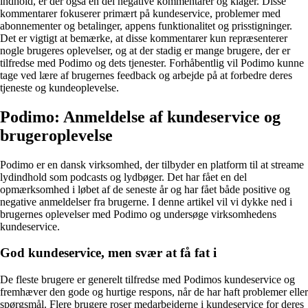
indhold, er der også en del negative kommentarer og klager. Disse
kommentarer fokuserer primært på kundeservice, problemer med
abonnementer og betalinger, appens funktionalitet og prisstigninger.
Det er vigtigt at bemærke, at disse kommentarer kun repræsenterer
nogle brugeres oplevelser, og at der stadig er mange brugere, der er
tilfredse med Podimo og dets tjenester. Forhåbentlig vil Podimo kunne
tage ved lære af brugernes feedback og arbejde på at forbedre deres
tjeneste og kundeoplevelse.
Podimo: Anmeldelse af kundeservice og
brugeroplevelse
Podimo er en dansk virksomhed, der tilbyder en platform til at streame
lydindhold som podcasts og lydbøger. Det har fået en del
opmærksomhed i løbet af de seneste år og har fået både positive og
negative anmeldelser fra brugerne. I denne artikel vil vi dykke ned i
brugernes oplevelser med Podimo og undersøge virksomhedens
kundeservice.
God kundeservice, men svær at få fat i
De fleste brugere er generelt tilfredse med Podimos kundeservice og
fremhæver den gode og hurtige respons, når de har haft problemer eller
spørgsmål. Flere brugere roser medarbejderne i kundeservice for deres