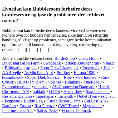
Hvordan kan Bubbleroom forbedre deres
kundeservice og løse de problemer, der er blevet
nævnt?
Bubbleroom kan forbedre deres kundeservice ved at være mere
lydhøre over for kunders henvendelser, sikre hurtig og retfærdig
handling på klager og problemer, samt give bedre kommunikation
og information til kunderne omkring levering, returnering og
refusion.-||–||–||–||–||–||–||–||–||-
Andre anmeldte virksomheder:
BorderShop
•
Claus Holm
•
Ditlevsdal Bison Farm
•
Swedbank
•
Ørbæk Autogenbrug
•
Vbazar
•
Billig-arbejdstøj.dk
•
Sport Dres/fiskegrej.dk
•
Protein.dk
•
1bet
•
AAB Vejle
•
AvMinTand ApS
•
Profiber
•
Europa 1989
•
husonline.dk
•
Super Dæk Service – Ribe
•
Virk Indberet
•
Rask
Cykler
•
BEAUTY BAY
•
Vojensa
•
Bilmåtter
•
OneRepair
•
Fynssommerland
•
one.com
•
AV-Connection Danmark
•
Henrik
Christensen A/S
•
bold.dk
•
DFDS
•
Apcoaflow
•
Stampemollen
•
Restaurantcamino
•
Tapastapas
•
itsmay.dk
•
Outlet Byen
•
esignatur
•
Pcupdate
•
Buddy Leg
•
Ostsee Resort Damp
•
Carglass A/S
•
Danfoss
•
Fusion
•
Rist Firenze
•
C&C Travel
•
Skyscanner
•
Polermestrene Aps
•
Salt & Peber
•
Ecooter Danmark