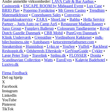
Andre anmeldte virksomheder:
LAVA Café & Bar Aarhus
•
Casinoepik
•
ESCAPE ROOM by Midgaard Event
•
Lux Case
•
BRIO Play
•
Popermo Forsikring
•
Mr Green Casino
•
Trendhim
•
Matematikfessor
•
Copenhagen Sales
•
Conversio
•
Paarupkloakservice
•
ZARA
•
ShoeLine
•
Babba
•
Hella Service
Partner – Juels Auto og Camp ApS
•
Restaurant Madam Bagger
•
Saxo Group
•
Funplays Ballerup
•
Colosseum Tandlægerne
•
Royal
Dutch Gazelle Danmark
•
CBB Mobil
•
PureGym Danmark
•
Klinik Underværk
•
Gjensidige
•
Vordingborg Køkkenet
•
mdk-
biler.business.site
•
Autobasen
•
ketoextremefatburner.com
•
Sneakershop
•
Hunnishop
•
Lyko.se
•
YouSee
•
Vuffeli
•
Rackbeat
•
Reshoppit.dk
•
Odsherreds Efterskole
•
GetYourGuide
•
Cykler
•
Læge Peter Torp
•
Travelink
•
Spilnu.dk
•
FLOSSER
•
Donita
•
Scandinavian Collection
•
Watts
•
EuroEyes
•
Kaløvig Badehotel
•
Luxivo.dk
Firma Feedback
Del og hjælp
X
Facebook
Instagram
LinkedIn
YouTube
Pinterest
TikTok