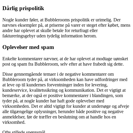
Dårlig prispolitik
Nogle kunder føler, at Bubblerooms prispolitik er urimelig. Der
nævnes eksempler på, at priserne på varer er steget efter købet, mens
andre har oplevet at skulle betale for returfragt eller
faktureringsgebyr uden tydelig information herom.
Oplevelser med spam
Enkelte kommentarer nævner, at de har oplevet at modtage uønsket
post og spam fra Bubbleroom, selv efter at have frabedt sig dette.
Disse gennemgående temaer i de negative kommentarer om
Bubbleroom tyder på, at virksomheden kan have udfordringer med
at leve op til kundernes forventninger inden for levering,
kundeservice, kvalitetssikring og kommunikation. Det er vigtigt at
bemærke, at der også er positive kommentarer i blandingen, som
tyder på, at nogle kunder har haft gode oplevelser med
virksomheden. Det er altid vigtigt for kunder at undersøge og afveje
alle tilgængelige oplysninger, herunder både positive og negative
anmeldelser, før de træffer en beslutning om at handle hos en
virksomhed.
Ofte stillede spørgsmål