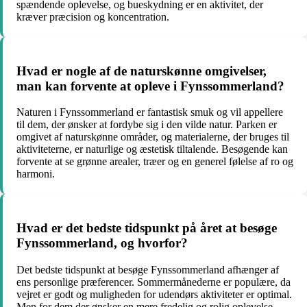
spændende oplevelse, og bueskydning er en aktivitet, der
kræver præcision og koncentration.
Hvad er nogle af de naturskønne omgivelser,
man kan forvente at opleve i Fynssommerland?
Naturen i Fynssommerland er fantastisk smuk og vil appellere
til dem, der ønsker at fordybe sig i den vilde natur. Parken er
omgivet af naturskønne områder, og materialerne, der bruges til
aktiviteterne, er naturlige og æstetisk tiltalende. Besøgende kan
forvente at se grønne arealer, træer og en generel følelse af ro og
harmoni.
Hvad er det bedste tidspunkt på året at besøge
Fynssommerland, og hvorfor?
Det bedste tidspunkt at besøge Fynssommerland afhænger af
ens personlige præferencer. Sommermånederne er populære, da
vejret er godt og muligheden for udendørs aktiviteter er optimal.
Men for dem der ønsker en mere fredelig og rolig oplevelse,