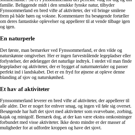
familie. Beliggende midt i den smukke fynske natur, tilbyder
Fynssommerland en bred vifte af aktiviteter, der vil bringe smilene
frem på både børn og voksne. Kommentarer fra besøgende fortæller
om deres fantastiske oplevelser og appellerer til at vende tilbage igen
og igen.
En naturperle
Det første, man bemærker ved Fynssommerland, er den vilde og
naturskønne omgivelser. Her er ingen farvestrålende legepladser eller
forlystelser, der ødelægger det naturlige indtryk. I stedet vil man finde
legepladser og aktiviteter, der er bygget af naturmaterialer og passer
perfekt ind i landskabet. Det er en fryd for øjnene at opleve denne
blanding af sjov og naturskønhed.
Et hav af aktiviteter
Fynssommerland leverer en bred vifte af aktiviteter, der appellerer til
alle aldre. Der er noget for enhver smag, og ingen vil føle sig overset.
Besøgende har haft det sjovt med aktiviteter som svævebane, zorbing,
kajak og minigolf. Bemærk dog, at der kan være ekstra omkostninger
forbundet med visse aktiviteter. Ikke desto mindre er der masser af
muligheder for at udfordre kroppen og have det sjovt.