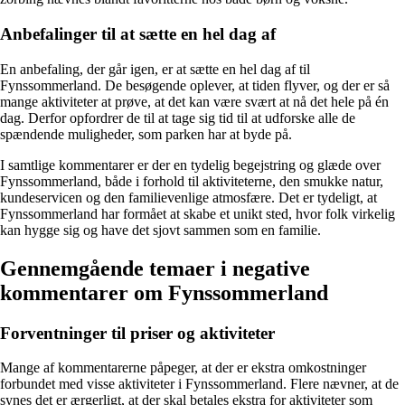
Anbefalinger til at sætte en hel dag af
En anbefaling, der går igen, er at sætte en hel dag af til
Fynssommerland. De besøgende oplever, at tiden flyver, og der er så
mange aktiviteter at prøve, at det kan være svært at nå det hele på én
dag. Derfor opfordrer de til at tage sig tid til at udforske alle de
spændende muligheder, som parken har at byde på.
I samtlige kommentarer er der en tydelig begejstring og glæde over
Fynssommerland, både i forhold til aktiviteterne, den smukke natur,
kundeservicen og den familievenlige atmosfære. Det er tydeligt, at
Fynssommerland har formået at skabe et unikt sted, hvor folk virkelig
kan hygge sig og have det sjovt sammen som en familie.
Gennemgående temaer i negative
kommentarer om Fynssommerland
Forventninger til priser og aktiviteter
Mange af kommentarerne påpeger, at der er ekstra omkostninger
forbundet med visse aktiviteter i Fynssommerland. Flere nævner, at de
synes det er ærgerligt, at der skal betales ekstra for aktiviteter som