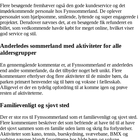
Flere besøgende fremhæver også den gode kundeservice og det
imødekommende personale hos Fynssommerland. De oplever
personalet som hjælpsomme, smilende, lyttende og super engagerede i
projektet. Derudover nævnes det, at en besøgende fik refunderet en
billet, som vedkommende havde købt for meget online, hvilket viser
god service og stil.
Anderledes sommerland med aktiviteter for alle
aldersgrupper
En gennemgående kommentar er, at Fynssommerland er anderledes
end andre sommerlande, da det tilbyder noget helt unikt. Flere
kommentarer efterlyser dog flere aktiviteter til de mindre børn, da
parken primært henvender sig til børn og voksne i fællesskab.
Alligevel er der en tydelig opfordring til at komme igen og prøve
resten af aktiviteterne.
Familievenligt og sjovt sted
Der er stor ros til Fynssommerland som et familievenligt og sjovt sted.
Flere kommentarer beskriver det som befriende at have tid til at have
det sjovt sammen som en familie uden larm og skrig fra forlystelser.
Aktiviteter som kano, tennis, bueskydning, svævebane, BMX og
zorbing nævnes blandt favoritterne hos både børn og voksne.