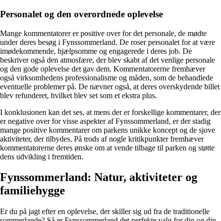
Personalet og den overordnede oplevelse
Mange kommentatorer er positive over for det personale, de mødte
under deres besøg i Fynssommerland. De roser personalet for at være
imødekommende, hjælpsomme og engagerede i deres job. De
beskriver også den atmosfære, der blev skabt af det venlige personale
og den gode oplevelse det gav dem. Kommentatorerne fremhæver
også virksomhedens professionalisme og måden, som de behandlede
eventuelle problemer på. De nævner også, at deres overskydende billet
blev refunderet, hvilket blev set som et ekstra plus.
I konklusionen kan det ses, at mens der er forskellige kommentarer, der
er negative over for visse aspekter af Fynssommerland, er der stadig
mange positive kommentarer om parkens unikke koncept og de sjove
aktiviteter, der tilbydes. På trods af nogle kritikpunkter fremhæver
kommentatorerne deres ønske om at vende tilbage til parken og støtte
dens udvikling i fremtiden.
Fynssommerland: Natur, aktiviteter og
familiehygge
Er du på jagt efter en oplevelse, der skiller sig ud fra de traditionelle
sommerlande? Så er Fynssommerland det perfekte valg for dig og din