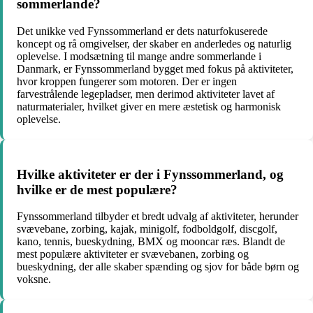
sommerlande?
Det unikke ved Fynssommerland er dets naturfokuserede
koncept og rå omgivelser, der skaber en anderledes og naturlig
oplevelse. I modsætning til mange andre sommerlande i
Danmark, er Fynssommerland bygget med fokus på aktiviteter,
hvor kroppen fungerer som motoren. Der er ingen
farvestrålende legepladser, men derimod aktiviteter lavet af
naturmaterialer, hvilket giver en mere æstetisk og harmonisk
oplevelse.
Hvilke aktiviteter er der i Fynssommerland, og
hvilke er de mest populære?
Fynssommerland tilbyder et bredt udvalg af aktiviteter, herunder
svævebane, zorbing, kajak, minigolf, fodboldgolf, discgolf,
kano, tennis, bueskydning, BMX og mooncar ræs. Blandt de
mest populære aktiviteter er svævebanen, zorbing og
bueskydning, der alle skaber spænding og sjov for både børn og
voksne.