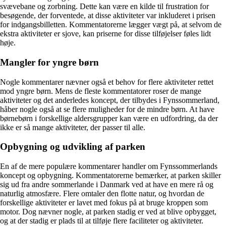
svævebane og zorbning. Dette kan være en kilde til frustration for
besøgende, der forventede, at disse aktiviteter var inkluderet i prisen
for indgangsbilletten. Kommentatorerne lægger vægt på, at selvom de
ekstra aktiviteter er sjove, kan priserne for disse tilføjelser føles lidt
høje.
Mangler for yngre børn
Nogle kommentarer nævner også et behov for flere aktiviteter rettet
mod yngre børn. Mens de fleste kommentatorer roser de mange
aktiviteter og det anderledes koncept, der tilbydes i Fynssommerland,
håber nogle også at se flere muligheder for de mindre børn. At have
børnebørn i forskellige aldersgrupper kan være en udfordring, da der
ikke er så mange aktiviteter, der passer til alle.
Opbygning og udvikling af parken
En af de mere populære kommentarer handler om Fynssommerlands
koncept og opbygning. Kommentatorerne bemærker, at parken skiller
sig ud fra andre sommerlande i Danmark ved at have en mere rå og
naturlig atmosfære. Flere omtaler den flotte natur, og hvordan de
forskellige aktiviteter er lavet med fokus på at bruge kroppen som
motor. Dog nævner nogle, at parken stadig er ved at blive opbygget,
og at der stadig er plads til at tilføje flere faciliteter og aktiviteter.