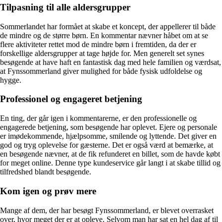
Tilpasning til alle aldersgrupper
Sommerlandet har formået at skabe et koncept, der appellerer til både
de mindre og de større børn. En kommentar nævner håbet om at se
flere aktiviteter rettet mod de mindre børn i fremtiden, da der er
forskellige aldersgrupper at tage højde for. Men generelt set synes
besøgende at have haft en fantastisk dag med hele familien og værdsat,
at Fynssommerland giver mulighed for både fysisk udfoldelse og
hygge.
Professionel og engageret betjening
En ting, der går igen i kommentarerne, er den professionelle og
engagerede betjening, som besøgende har oplevet. Ejere og personale
er imødekommende, hjælpsomme, smilende og lyttende. Det giver en
god og tryg oplevelse for gæsterne. Det er også værd at bemærke, at
en besøgende nævner, at de fik refunderet en billet, som de havde købt
for meget online. Denne type kundeservice går langt i at skabe tillid og
tilfredshed blandt besøgende.
Kom igen og prøv mere
Mange af dem, der har besøgt Fynssommerland, er blevet overrasket
over, hvor meget der er at opleve. Selvom man har sat en hel dag af til