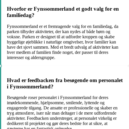
Hvorfor er Fynssommerland et godt valg for en
familiedag?
Fynssommerland er et fremragende valg for en familiedag, da
parken tilbyder aktiviteter, der kan nydes af både børn og
voksne. Parken er designet til at udfordre kroppen og skabe
hyggelige øjeblikke i naturlige omgivelser, hvor familier kan
have det sjovt sammen. Med et bredt udvalg af aktiviteter kan
hver medlem af familien finde noget, der passer til deres
interesser og aldersgruppe.
Hvad er feedbacken fra besøgende om personalet
i Fynssommerland?
Besøgende roser personalet i Fynssommerland for deres
imødekommende, hjælpsomme, smilende, lyttende og
engagerede tilgang. De ansatte er professionelle og skaber en
tryg atmosfære, især når man deltager i de mere udfordrende
aktiviteter. Feedbacken understreger, at personalet virkelig er
dedikeret til projektet og gør deres bedste for at sikre, at
gæsterne har en fantastisk oplevelse.