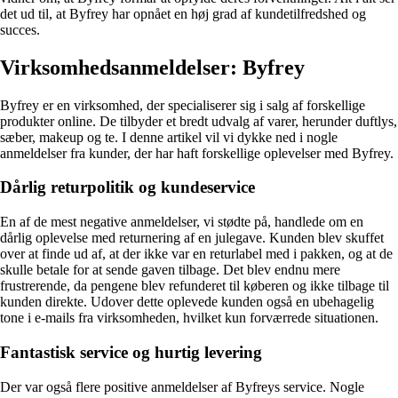
det ud til, at Byfrey har opnået en høj grad af kundetilfredshed og
succes.
Virksomhedsanmeldelser: Byfrey
Byfrey er en virksomhed, der specialiserer sig i salg af forskellige
produkter online. De tilbyder et bredt udvalg af varer, herunder duftlys,
sæber, makeup og te. I denne artikel vil vi dykke ned i nogle
anmeldelser fra kunder, der har haft forskellige oplevelser med Byfrey.
Dårlig returpolitik og kundeservice
En af de mest negative anmeldelser, vi stødte på, handlede om en
dårlig oplevelse med returnering af en julegave. Kunden blev skuffet
over at finde ud af, at der ikke var en returlabel med i pakken, og at de
skulle betale for at sende gaven tilbage. Det blev endnu mere
frustrerende, da pengene blev refunderet til køberen og ikke tilbage til
kunden direkte. Udover dette oplevede kunden også en ubehagelig
tone i e-mails fra virksomheden, hvilket kun forværrede situationen.
Fantastisk service og hurtig levering
Der var også flere positive anmeldelser af Byfreys service. Nogle