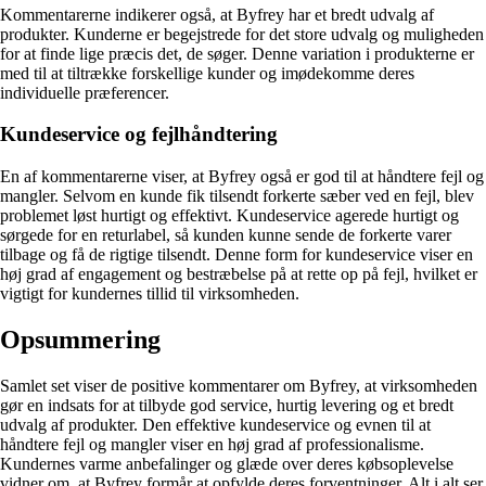
Kommentarerne indikerer også, at Byfrey har et bredt udvalg af
produkter. Kunderne er begejstrede for det store udvalg og muligheden
for at finde lige præcis det, de søger. Denne variation i produkterne er
med til at tiltrække forskellige kunder og imødekomme deres
individuelle præferencer.
Kundeservice og fejlhåndtering
En af kommentarerne viser, at Byfrey også er god til at håndtere fejl og
mangler. Selvom en kunde fik tilsendt forkerte sæber ved en fejl, blev
problemet løst hurtigt og effektivt. Kundeservice agerede hurtigt og
sørgede for en returlabel, så kunden kunne sende de forkerte varer
tilbage og få de rigtige tilsendt. Denne form for kundeservice viser en
høj grad af engagement og bestræbelse på at rette op på fejl, hvilket er
vigtigt for kundernes tillid til virksomheden.
Opsummering
Samlet set viser de positive kommentarer om Byfrey, at virksomheden
gør en indsats for at tilbyde god service, hurtig levering og et bredt
udvalg af produkter. Den effektive kundeservice og evnen til at
håndtere fejl og mangler viser en høj grad af professionalisme.
Kundernes varme anbefalinger og glæde over deres købsoplevelse
vidner om, at Byfrey formår at opfylde deres forventninger. Alt i alt ser