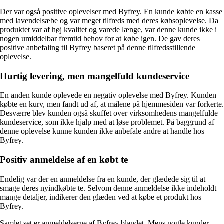
Der var også positive oplevelser med Byfrey. En kunde købte en kasse
med lavendelsæbe og var meget tilfreds med deres købsoplevelse. Da
produktet var af høj kvalitet og varede længe, var denne kunde ikke i
nogen umiddelbar fremtid behov for at købe igen. De gav deres
positive anbefaling til Byfrey baseret på denne tilfredsstillende
oplevelse.
Hurtig levering, men mangelfuld kundeservice
En anden kunde oplevede en negativ oplevelse med Byfrey. Kunden
købte en kurv, men fandt ud af, at målene på hjemmesiden var forkerte.
Desværre blev kunden også skuffet over virksomhedens mangelfulde
kundeservice, som ikke hjalp med at løse problemet. På baggrund af
denne oplevelse kunne kunden ikke anbefale andre at handle hos
Byfrey.
Positiv anmeldelse af en købt te
Endelig var der en anmeldelse fra en kunde, der glædede sig til at
smage deres nyindkøbte te. Selvom denne anmeldelse ikke indeholdt
mange detaljer, indikerer den glæden ved at købe et produkt hos
Byfrey.
Samlet set er anmeldelserne af Byfrey blandet. Mens nogle kunder