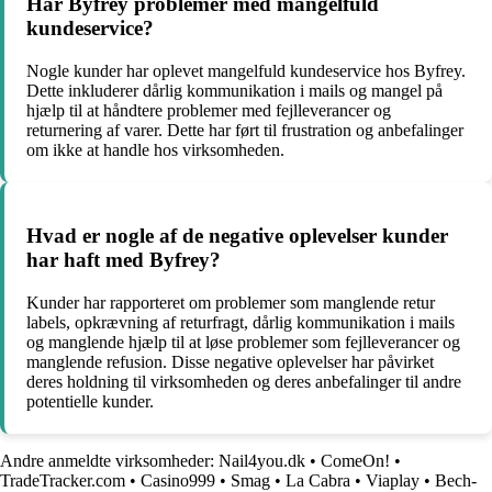
Har Byfrey problemer med mangelfuld
kundeservice?
Nogle kunder har oplevet mangelfuld kundeservice hos Byfrey.
Dette inkluderer dårlig kommunikation i mails og mangel på
hjælp til at håndtere problemer med fejlleverancer og
returnering af varer. Dette har ført til frustration og anbefalinger
om ikke at handle hos virksomheden.
Hvad er nogle af de negative oplevelser kunder
har haft med Byfrey?
Kunder har rapporteret om problemer som manglende retur
labels, opkrævning af returfragt, dårlig kommunikation i mails
og manglende hjælp til at løse problemer som fejlleverancer og
manglende refusion. Disse negative oplevelser har påvirket
deres holdning til virksomheden og deres anbefalinger til andre
potentielle kunder.
Andre anmeldte virksomheder:
Nail4you.dk
•
ComeOn!
•
TradeTracker.com
•
Casino999
•
Smag
•
La Cabra
•
Viaplay
•
Bech-