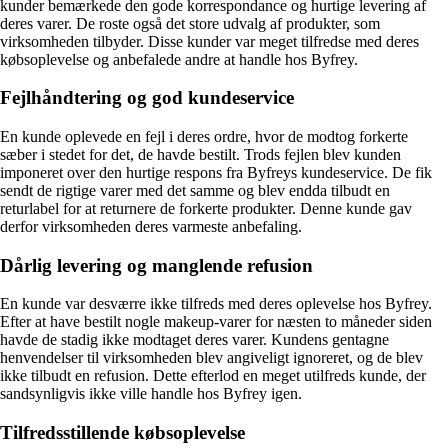
kunder bemærkede den gode korrespondance og hurtige levering af
deres varer. De roste også det store udvalg af produkter, som
virksomheden tilbyder. Disse kunder var meget tilfredse med deres
købsoplevelse og anbefalede andre at handle hos Byfrey.
Fejlhåndtering og god kundeservice
En kunde oplevede en fejl i deres ordre, hvor de modtog forkerte
sæber i stedet for det, de havde bestilt. Trods fejlen blev kunden
imponeret over den hurtige respons fra Byfreys kundeservice. De fik
sendt de rigtige varer med det samme og blev endda tilbudt en
returlabel for at returnere de forkerte produkter. Denne kunde gav
derfor virksomheden deres varmeste anbefaling.
Dårlig levering og manglende refusion
En kunde var desværre ikke tilfreds med deres oplevelse hos Byfrey.
Efter at have bestilt nogle makeup-varer for næsten to måneder siden
havde de stadig ikke modtaget deres varer. Kundens gentagne
henvendelser til virksomheden blev angiveligt ignoreret, og de blev
ikke tilbudt en refusion. Dette efterlod en meget utilfreds kunde, der
sandsynligvis ikke ville handle hos Byfrey igen.
Tilfredsstillende købsoplevelse