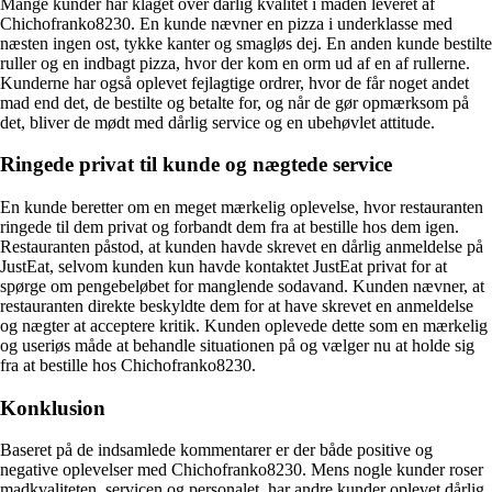
Mange kunder har klaget over dårlig kvalitet i maden leveret af
Chichofranko8230. En kunde nævner en pizza i underklasse med
næsten ingen ost, tykke kanter og smagløs dej. En anden kunde bestilte
ruller og en indbagt pizza, hvor der kom en orm ud af en af rullerne.
Kunderne har også oplevet fejlagtige ordrer, hvor de får noget andet
mad end det, de bestilte og betalte for, og når de gør opmærksom på
det, bliver de mødt med dårlig service og en ubehøvlet attitude.
Ringede privat til kunde og nægtede service
En kunde beretter om en meget mærkelig oplevelse, hvor restauranten
ringede til dem privat og forbandt dem fra at bestille hos dem igen.
Restauranten påstod, at kunden havde skrevet en dårlig anmeldelse på
JustEat, selvom kunden kun havde kontaktet JustEat privat for at
spørge om pengebeløbet for manglende sodavand. Kunden nævner, at
restauranten direkte beskyldte dem for at have skrevet en anmeldelse
og nægter at acceptere kritik. Kunden oplevede dette som en mærkelig
og useriøs måde at behandle situationen på og vælger nu at holde sig
fra at bestille hos Chichofranko8230.
Konklusion
Baseret på de indsamlede kommentarer er der både positive og
negative oplevelser med Chichofranko8230. Mens nogle kunder roser
madkvaliteten, servicen og personalet, har andre kunder oplevet dårlig