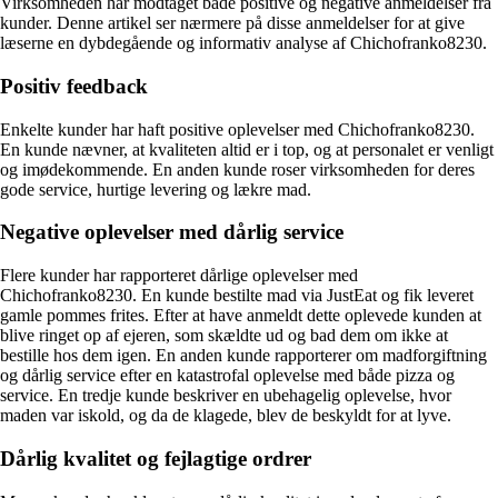
Virksomheden har modtaget både positive og negative anmeldelser fra
kunder. Denne artikel ser nærmere på disse anmeldelser for at give
læserne en dybdegående og informativ analyse af Chichofranko8230.
Positiv feedback
Enkelte kunder har haft positive oplevelser med Chichofranko8230.
En kunde nævner, at kvaliteten altid er i top, og at personalet er venligt
og imødekommende. En anden kunde roser virksomheden for deres
gode service, hurtige levering og lækre mad.
Negative oplevelser med dårlig service
Flere kunder har rapporteret dårlige oplevelser med
Chichofranko8230. En kunde bestilte mad via JustEat og fik leveret
gamle pommes frites. Efter at have anmeldt dette oplevede kunden at
blive ringet op af ejeren, som skældte ud og bad dem om ikke at
bestille hos dem igen. En anden kunde rapporterer om madforgiftning
og dårlig service efter en katastrofal oplevelse med både pizza og
service. En tredje kunde beskriver en ubehagelig oplevelse, hvor
maden var iskold, og da de klagede, blev de beskyldt for at lyve.
Dårlig kvalitet og fejlagtige ordrer