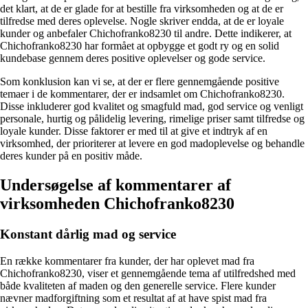
det klart, at de er glade for at bestille fra virksomheden og at de er
tilfredse med deres oplevelse. Nogle skriver endda, at de er loyale
kunder og anbefaler Chichofranko8230 til andre. Dette indikerer, at
Chichofranko8230 har formået at opbygge et godt ry og en solid
kundebase gennem deres positive oplevelser og gode service.
Som konklusion kan vi se, at der er flere gennemgående positive
temaer i de kommentarer, der er indsamlet om Chichofranko8230.
Disse inkluderer god kvalitet og smagfuld mad, god service og venligt
personale, hurtig og pålidelig levering, rimelige priser samt tilfredse og
loyale kunder. Disse faktorer er med til at give et indtryk af en
virksomhed, der prioriterer at levere en god madoplevelse og behandle
deres kunder på en positiv måde.
Undersøgelse af kommentarer af
virksomheden Chichofranko8230
Konstant dårlig mad og service
En række kommentarer fra kunder, der har oplevet mad fra
Chichofranko8230, viser et gennemgående tema af utilfredshed med
både kvaliteten af maden og den generelle service. Flere kunder
nævner madforgiftning som et resultat af at have spist mad fra