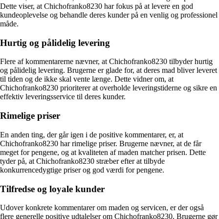
Dette viser, at Chichofranko8230 har fokus på at levere en god
kundeoplevelse og behandle deres kunder på en venlig og professionel
måde.
Hurtig og pålidelig levering
Flere af kommentarerne nævner, at Chichofranko8230 tilbyder hurtig
og pålidelig levering. Brugerne er glade for, at deres mad bliver leveret
til tiden og de ikke skal vente længe. Dette vidner om, at
Chichofranko8230 prioriterer at overholde leveringstiderne og sikre en
effektiv leveringsservice til deres kunder.
Rimelige priser
En anden ting, der går igen i de positive kommentarer, er, at
Chichofranko8230 har rimelige priser. Brugerne nævner, at de får
meget for pengene, og at kvaliteten af maden matcher prisen. Dette
tyder på, at Chichofranko8230 stræber efter at tilbyde
konkurrencedygtige priser og god værdi for pengene.
Tilfredse og loyale kunder
Udover konkrete kommentarer om maden og servicen, er der også
flere generelle positive udtalelser om Chichofranko8230. Brugerne gør