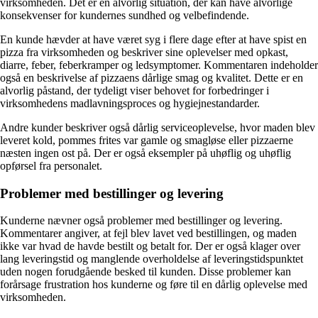
virksomheden. Det er en alvorlig situation, der kan have alvorlige
konsekvenser for kundernes sundhed og velbefindende.
En kunde hævder at have været syg i flere dage efter at have spist en
pizza fra virksomheden og beskriver sine oplevelser med opkast,
diarre, feber, feberkramper og ledsymptomer. Kommentaren indeholder
også en beskrivelse af pizzaens dårlige smag og kvalitet. Dette er en
alvorlig påstand, der tydeligt viser behovet for forbedringer i
virksomhedens madlavningsproces og hygiejnestandarder.
Andre kunder beskriver også dårlig serviceoplevelse, hvor maden blev
leveret kold, pommes frites var gamle og smagløse eller pizzaerne
næsten ingen ost på. Der er også eksempler på uhøflig og uhøflig
opførsel fra personalet.
Problemer med bestillinger og levering
Kunderne nævner også problemer med bestillinger og levering.
Kommentarer angiver, at fejl blev lavet ved bestillingen, og maden
ikke var hvad de havde bestilt og betalt for. Der er også klager over
lang leveringstid og manglende overholdelse af leveringstidspunktet
uden nogen forudgående besked til kunden. Disse problemer kan
forårsage frustration hos kunderne og føre til en dårlig oplevelse med
virksomheden.