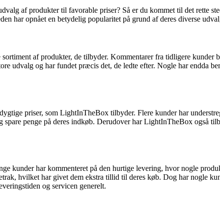
dvalg af produkter til favorable priser? Så er du kommet til det rette st
eden har opnået en betydelig popularitet på grund af deres diverse ud
ortiment af produkter, de tilbyder. Kommentarer fra tidligere kunder be
e udvalg og har fundet præcis det, de ledte efter. Nogle har endda bem
gtige priser, som LightInTheBox tilbyder. Flere kunder har understreget
 og spare penge på deres indkøb. Derudover har LightInTheBox også tilb
e kunder har kommenteret på den hurtige levering, hvor nogle produkt
retrak, hvilket har givet dem ekstra tillid til deres køb. Dog har nogl
 leveringstiden og servicen generelt.