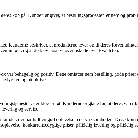
eres køb på. Kunden angiver, at bestillingsprocessen er nem og problem
t. Kunderne beskriver, at produkterne lever op til deres forventninger 
entninger, og at de blev positivt overraskede over kvaliteten.
x var behagelig og positiv. Dette omfatter nem bestilling, gode priser 
cedygtige og attraktive.
gstjenesten, der blev brugt. Kunderne er glade for, at deres varer blev 
 levering og service.
 kunder, der har haft en god oplevelse med virksomheden. Disse komme
bsoplevelse, konkurrencedygtige priser, pålidelig levering og pålidelig s