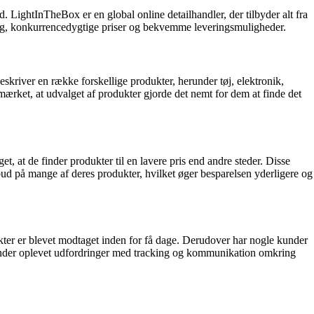
ed. LightInTheBox er en global online detailhandler, der tilbyder alt fra
valg, konkurrencedygtige priser og bekvemme leveringsmuligheder.
skriver en række forskellige produkter, herunder tøj, elektronik,
ærket, at udvalget af produkter gjorde det nemt for dem at finde det
, at de finder produkter til en lavere pris end andre steder. Disse
ud på mange af deres produkter, hvilket øger besparelsen yderligere og
er er blevet modtaget inden for få dage. Derudover har nogle kunder
e kunder oplevet udfordringer med tracking og kommunikation omkring