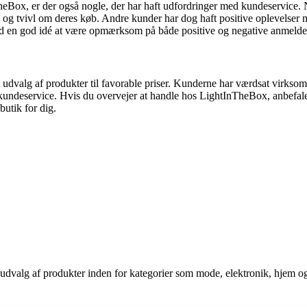
InTheBox, er der også nogle, der har haft udfordringer med kundeservic
 og tvivl om deres køb. Andre kunder har dog haft positive oplevelser 
ltid en god idé at være opmærksom på både positive og negative anmeldel
t udvalg af produkter til favorable priser. Kunderne har værdsat virkso
 kundeservice. Hvis du overvejer at handle hos LightInTheBox, anbefal
butik for dig.
udvalg af produkter inden for kategorier som mode, elektronik, hjem og