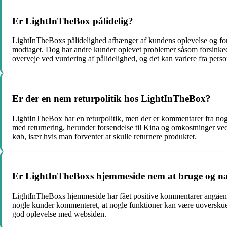
Er LightInTheBox pålidelig?
LightInTheBoxs pålidelighed afhænger af kundens oplevelse og forv
modtaget. Dog har andre kunder oplevet problemer såsom forsinkede 
overveje ved vurdering af pålidelighed, og det kan variere fra person
Er der en nem returpolitik hos LightInTheBox?
LightInTheBox har en returpolitik, men der er kommentarer fra nog
med returnering, herunder forsendelse til Kina og omkostninger ved 
køb, især hvis man forventer at skulle returnere produktet.
Er LightInTheBoxs hjemmeside nem at bruge og na
LightInTheBoxs hjemmeside har fået positive kommentarer angående
nogle kunder kommenteret, at nogle funktioner kan være uoverskuelig
god oplevelse med websiden.