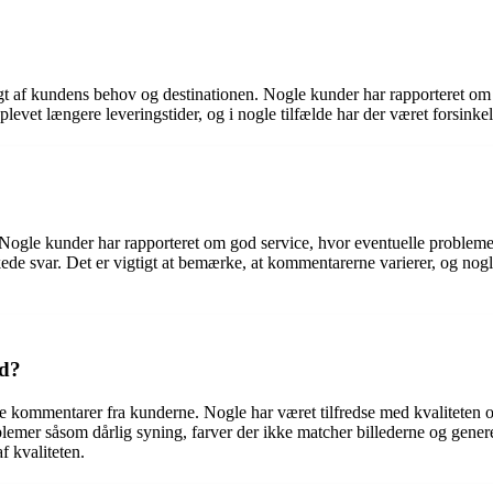
af kundens behov og destinationen. Nogle kunder har rapporteret om til
levet længere leveringstider, og i nogle tilfælde har der været forsinke
le kunder har rapporteret om god service, hvor eventuelle problemer er
kede svar. Det er vigtigt at bemærke, at kommentarerne varierer, og nog
od?
 kommentarer fra kunderne. Nogle har været tilfredse med kvaliteten og 
lemer såsom dårlig syning, farver der ikke matcher billederne og generel
f kvaliteten.