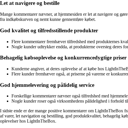
Let at navigere og bestille
Mange kommentarer nævner, at hjemmesiden er let at navigere og gøre d
fra indkøbskurven og nemt kunne gennemføre købet.
God kvalitet og tilfredsstillende produkter
Flere kommentarer fremhæver tilfredshed med produkternes kvalite
Nogle kunder udtrykker endda, at produkterne oversteg deres forv
Behagelig købsoplevelse og konkurrencedygtige priser
Kunderne angiver, at deres oplevelse af at købe hos LightInTheBo
Flere kunder fremhæver også, at priserne på varerne er konkurren
God hjemmelevering og pålidelig service
Forskellige kommentarer nævner også tilfredshed med hjemmeleverin
Nogle kunder roser også virksomhedens pålidelighed i forhold til
I sidste ende er der mange positive kommentarer om LightInTheBox fra
af varer, let navigation og bestilling, god produktkvalitet, behagelig kø
oplevelser hos LightInTheBox.