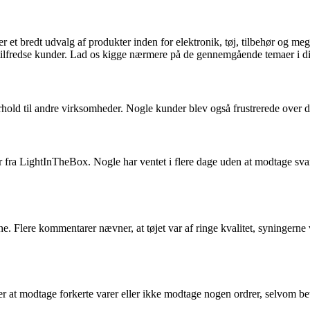
er et bredt udvalg af produkter inden for elektronik, tøj, tilbehør og 
tilfredse kunder. Lad os kigge nærmere på de gennemgående temaer i d
hold til andre virksomheder. Nogle kunder blev også frustrerede over d
ra LightInTheBox. Nogle har ventet i flere dage uden at modtage svar 
e. Flere kommentarer nævner, at tøjet var af ringe kvalitet, syningerne var
 at modtage forkerte varer eller ikke modtage nogen ordrer, selvom betal