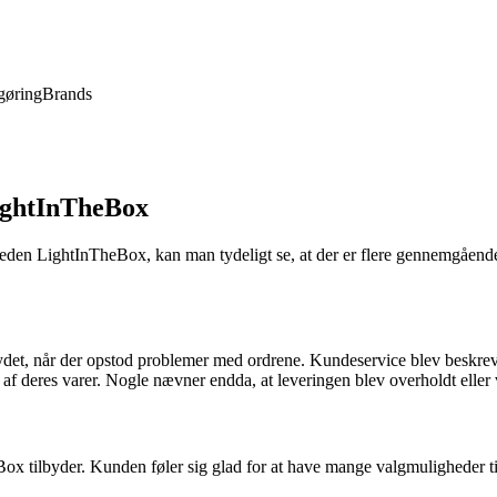
gøring
Brands
ightInTheBox
eden LightInTheBox, kan man tydeligt se, at der er flere gennemgående
det, når der opstod problemer med ordrene. Kundeservice blev beskreve
f deres varer. Nogle nævner endda, at leveringen blev overholdt eller 
x tilbyder. Kunden føler sig glad for at have mange valgmuligheder til