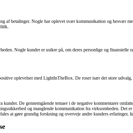
g af betalinger. Nogle har oplevet svær kommunikation og besvær med at
itik.
den. Nogle kunder er usikre på, om deres personlige og finansielle opl
ositive oplevelser med LightInTheBox. De roser især det store udvalg, n
 kunder. De gennemgående temaer i de negative kommentarer omfatter hø
lingssikkerhed og manglende kommunikation fra virksomheden. Det er v
les at gøre grundig forskning og overveje andre kunders erfaringer, fø
se