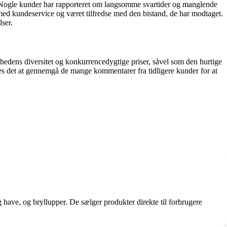
e. Nogle kunder har rapporteret om langsomme svartider og manglende
med kundeservice og været tilfredse med den bistand, de har modtaget.
ser.
mhedens diversitet og konkurrencedygtige priser, såvel som den hurtige
es det at gennemgå de mange kommentarer fra tidligere kunder for at
 have, og bryllupper. De sælger produkter direkte til forbrugere