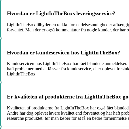
Hvordan er LightInTheBoxs leveringsservice?
LightInTheBox tilbyder en række forsendelsesmuligheder afhængigt 
forventet. Men der er også kommentarer fra nogle kunder, der har op
Hvordan er kundeservicen hos LightInTheBox?
Kundeservicen hos LightInTheBox har fået blandede anmeldelser. Nog
haft problemer med at få svar fra kundeservice, eller oplevet forsin
LightInTheBox.
Er kvaliteten af produkterne fra LightInTheBox g
Kvaliteten af produkterne fra LightInTheBox har også fået blandede
Andre har dog oplevet lavere kvalitet end forventet og har haft prob
researche produktet, før man køber for at få en bedre fornemmelse a