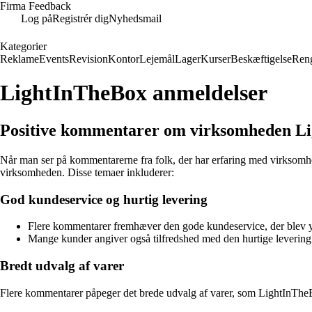
Firma Feedback
Log på
Registrér dig
Nyhedsmail
Kategorier
Reklame
Events
Revision
Kontor
Lejemål
Lager
Kurser
Beskæftigelse
Ren
LightInTheBox anmeldelser
Positive kommentarer om virksomheden L
Når man ser på kommentarerne fra folk, der har erfaring med virksomh
virksomheden. Disse temaer inkluderer:
God kundeservice og hurtig levering
Flere kommentarer fremhæver den gode kundeservice, der blev y
Mange kunder angiver også tilfredshed med den hurtige levering a
Bredt udvalg af varer
Flere kommentarer påpeger det brede udvalg af varer, som LightInTheBo