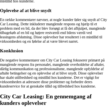
mistillid hos kunderne.
Oplevelse af at blive snydt
En række kommentarer nævner, at nogle kunder føler sig snydt af City
Car Leasing. Dette inkluderer manglende respons og hjælp til et
problem med en bil, da der blev forsøgt at få det afhjulpet, manglende
tilbagekøb af en bil og højere restværdi end bilens værdi ved
leasingens afslutning. Disse oplevelser har resulteret i en mistillid til
virksomheden og en følelse af at være blevet narret.
Konklusion
De negative kommentarer om City Car Leasing fokuserer primært på
manglende respons fra personalet, manglende overholdelse af aftaler,
dårlig kommunikation og professionalisme, manglende opfyldelse af
aftalte betingelser og en oplevelse af at blive snydt. Disse oplevelser
har skabt utilfredshed og mistillid hos kunderne. Det er vigtigt for
virksomheden at adressere disse problemer og forbedre deres
kundeservice for at genskabe tillid og tilfredshed hos kunderne.
City Car Leasing: En gennemgang af
kunders oplevelser