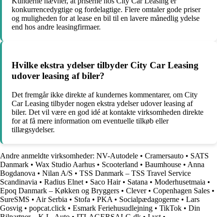
Kunderne nævner, at priserne hos City Car Leasing er
konkurrencedygtige og fordelagtige. Flere omtaler gode priser
og muligheden for at lease en bil til en lavere månedlig ydelse
end hos andre leasingfirmaer.
Hvilke ekstra ydelser tilbyder City Car Leasing
udover leasing af biler?
Det fremgår ikke direkte af kundernes kommentarer, om City
Car Leasing tilbyder nogen ekstra ydelser udover leasing af
biler. Det vil være en god idé at kontakte virksomheden direkte
for at få mere information om eventuelle tilkøb eller
tillægsydelser.
Andre anmeldte virksomheder:
NV-Autodele
•
Cramersauto
•
SATS
Danmark
•
Wax Studio Aarhus
•
Scooterland
•
Baumhouse
•
Anna
Bogdanova
•
Nilan A/S
•
TSS Danmark – TSS Travel Service
Scandinavia
•
Radius Elnet
•
Saco Hair
•
Satana
•
Moderhusetmaia
•
Epoq Danmark – Køkken og Bryggers
•
Clever
•
Copenhagen Sales
•
SureSMS
•
Air Serbia
•
Stofa
•
PKA
•
Socialpædagogerne
•
Lars
Gosvig
•
popcat.click
•
Esmark Feriehusudlejning
•
TikTok
•
Din
Bilpartner – K.L. Auto
•
ITLAGERSALG.dk
•
Lyst
•