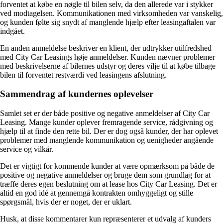
forventet at købe en nøgle til bilen selv, da den allerede var i stykker
ved modtagelsen. Kommunikationen med virksomheden var vanskelig,
og kunden følte sig snydt af manglende hjælp efter leasingaftalen var
indgået.
En anden anmeldelse beskriver en klient, der udtrykker utilfredshed
med City Car Leasings høje anmeldelser. Kunden nævner problemer
med beskrivelserne af bilernes udstyr og deres vilje til at købe tilbage
bilen til forventet restværdi ved leasingens afslutning.
Sammendrag af kundernes oplevelser
Samlet set er der både positive og negative anmeldelser af City Car
Leasing. Mange kunder oplever fremragende service, rådgivning og
hjælp til at finde den rette bil. Der er dog også kunder, der har oplevet
problemer med manglende kommunikation og uenigheder angående
service og vilkår.
Det er vigtigt for kommende kunder at være opmærksom på både de
positive og negative anmeldelser og bruge dem som grundlag for at
træffe deres egen beslutning om at lease hos City Car Leasing. Det er
altid en god idé at gennemgå kontrakten omhyggeligt og stille
spørgsmål, hvis der er noget, der er uklart.
Husk, at disse kommentarer kun repræsenterer et udvalg af kunders