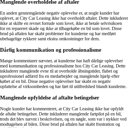
Manglende overholdelse af aftaler
En anden gennemgående negativ oplevelse er, at nogle kunder har
oplevet, at City Car Leasing ikke har overholdt aftaler. Dette inkluderer
ikke at skifte en revnet forrude som lovet, ikke at betale selvrisikoen
for en repareret skade og ikke at tilbagekøbe en bil som lovet. Disse
brud på aftalen har skabt problemer for kunderne og har medført
ubehagelige rykkere samt ekstra omkostninger for dem.
Dårlig kommunikation og professionalisme
Mange kommentarer nævner, at kunderne har haft dårlige oplevelser
med kommunikation og professionalisme hos City Car Leasing. Dette
inkluderer manglende evne til at overholde åbningstider, flabet og
uprofessionel adfærd fra en medarbejder og manglende hjælp efter
købet af en bil. Disse negative oplevelser har skabt en negativ
opfattelse af virksomheden og har ført til utilfredshed blandt kunderne.
Manglende opfyldelse af aftalte betingelser
Nogle kunder har kommenteret, at City Car Leasing ikke har opfyldt
de aftalte betingelser. Dette inkluderer manglende fartpilot på en bil,
trods det blev nævnt i beskrivelsen, og en nøgle, som var i stykker ved
modtagelsen af bilen. Disse brud på aftalen har skabt frustration og