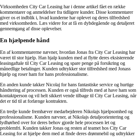
Virksomheden City Car Leasing har i denne artikel fået en række
kommentarer og anmeldelser fra tidligere kunder. Disse kommentarer
giver os et indblik i, hvad kunderne har oplevet og deres tilfredshed
med virksomheden. Læs videre for at få en dybdegående og detaljeret
gennemgang af disse oplevelser.
En hjælpende hånd
En af kommentarerne nævner, hvordan Jonas fra City Car Leasing har
været til stor hjælp. Han hjalp kunden med at flytte deres eksisterende
leasingaftale til City Car Leasing og spare penge på forsikring og
månedlige betalinger. Kunden udtrykker stor tilfredshed med Jonass
hjælp og roser ham for hans professionalisme.
En anden kunde takker Nicolaj for hans fantastiske service og hurtige
håndtering af processen. Kunden er også tilfreds med at have ham som
kontaktperson og vil helt sikkert vende tilbage til City Car Leasing, når
det er tid til at forlænge kontrakten.
En tredje kunde fremhæver medarbejderen Nikolajs hjælpsomhed og
professionalisme. Kunden nævner, at Nikolajs detaljeorientering og
lydhørhed over for deres behov gjorde hele processen let og
problemfri. Kunden takker Jonas og resten af teamet hos City Car
Leasing for at hjælpe dem med at finde deres drømmebil og udtrykker