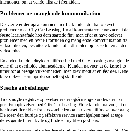
intentionen om at vende tilbage i fremtiden.
Problemer og manglende kommunikation
Desværre er der også kommentarer fra kunder, der har oplevet
problemer med City Car Leasing. En af kommentarerne nævner, at den
første leasingaftale hos dem startede fint, men efter at have oplevet
problemer med en revne i forruden og manglende kommunikation fra
virksomheden, besluttede kunden at indfri bilen og lease fra en anden
virksomhed.
En anden kunde udtrykker utilfredshed med City Leasings manglende
evne til at overholde åbningstiderne. Kunden nævner, at de kørte i to
timer for at besøge virksomheden, men blev mødt af en låst dør. Dette
blev oplevet som uprofessionelt og skuffende.
Stærke anbefalinger
Trods nogle negative oplevelser er der også mange kunder, der har
positive oplevelser med City Car Leasing. Flere kunder nævner, at de
har leaset flere biler fra virksomheden og har været tilfredse hver gang.
De roser den hurtige og effektive service samt hjælpen med at tage
deres gamle biler i bytte og finde en ny til en god pris.
En kunde nævner, at de har leaset omkring syv biler gennem City Car