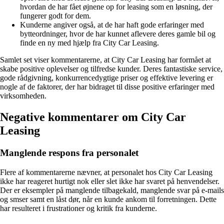
hvordan de har fået øjnene op for leasing som en løsning, der
fungerer godt for dem.
Kunderne angiver også, at de har haft gode erfaringer med
bytteordninger, hvor de har kunnet aflevere deres gamle bil og
finde en ny med hjælp fra City Car Leasing.
Samlet set viser kommentarerne, at City Car Leasing har formået at
skabe positive oplevelser og tilfredse kunder. Deres fantastiske service,
gode rådgivning, konkurrencedygtige priser og effektive levering er
nogle af de faktorer, der har bidraget til disse positive erfaringer med
virksomheden.
Negative kommentarer om City Car
Leasing
Manglende respons fra personalet
Flere af kommentarerne nævner, at personalet hos City Car Leasing
ikke har reageret hurtigt nok eller slet ikke har svaret på henvendelser.
Der er eksempler på manglende tilbagekald, manglende svar på e-mails
og smser samt en låst dør, når en kunde ankom til forretningen. Dette
har resulteret i frustrationer og kritik fra kunderne.