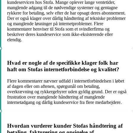
kundeservicen hos Stofa. Mange oplever lange ventetider,
manglende adgang til de nødvendige systemer og gentagne
rykkere for betaling, selv efter de har opsagt deres abonnement.
Der er også klager over dårlig håndtering af tekniske problemer
og manglende løsninger på internetproblemer. Flere
kommentarer henviser til Stofa som et svindlerfirma og
beskriver deres kundeservice som ikke-eksisterende eller
elendig.
Hvad er nogle af de specifikke klager folk har
haft om Stofas internetforbindelse og kvalitet?
Flere kommentarer nævner udfald i internetforbindelsen i løbet
af dagen eller om aftenen, spørgsmål om betaling,
overkrævning og rykkergebyrer uden gyldig grund. Der er også
frustration over manglende håndtering af manglende
internetadgang og dårlig kundeservice fra flere medarbejdere.
Hvordan vurderer kunder Stofas håndtering af
betaling, fakturering og opsigelse af