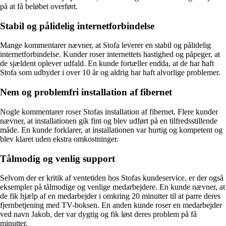
på at få beløbet overført.
Stabil og pålidelig internetforbindelse
Mange kommentarer nævner, at Stofa leverer en stabil og pålidelig
internetforbindelse. Kunder roser internettets hastighed og påpeger, at
de sjældent oplever udfald. En kunde fortæller endda, at de har haft
Stofa som udbyder i over 10 år og aldrig har haft alvorlige problemer.
Nem og problemfri installation af fibernet
Nogle kommentarer roser Stofas installation af fibernet. Flere kunder
nævner, at installationen gik fint og blev udført på en tilfredsstillende
måde. En kunde forklarer, at installationen var hurtig og kompetent og
blev klaret uden ekstra omkostninger.
Tålmodig og venlig support
Selvom der er kritik af ventetiden hos Stofas kundeservice, er der også
eksempler på tålmodige og venlige medarbejdere. En kunde nævner, at
de fik hjælp af en medarbejder i omkring 20 minutter til at parre deres
fjernbetjening med TV-boksen. En anden kunde roser en medarbejder
ved navn Jakob, der var dygtig og fik løst deres problem på få
minutter.