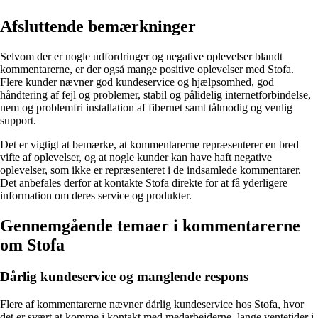
Afsluttende bemærkninger
Selvom der er nogle udfordringer og negative oplevelser blandt
kommentarerne, er der også mange positive oplevelser med Stofa.
Flere kunder nævner god kundeservice og hjælpsomhed, god
håndtering af fejl og problemer, stabil og pålidelig internetforbindelse,
nem og problemfri installation af fibernet samt tålmodig og venlig
support.
Det er vigtigt at bemærke, at kommentarerne repræsenterer en bred
vifte af oplevelser, og at nogle kunder kan have haft negative
oplevelser, som ikke er repræsenteret i de indsamlede kommentarer.
Det anbefales derfor at kontakte Stofa direkte for at få yderligere
information om deres service og produkter.
Gennemgående temaer i kommentarerne
om Stofa
Dårlig kundeservice og manglende respons
Flere af kommentarerne nævner dårlig kundeservice hos Stofa, hvor
det er svært at komme i kontakt med medarbejderne, lange ventetider i