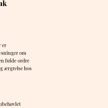
ak
 er
lysninger om
en fulde ordre
og ærgrelse hos
 ubehøvlet