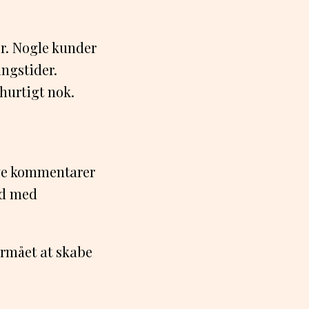
r. Nogle kunder
ingstider.
hurtigt nok.
ive kommentarer
ed med
ormået at skabe