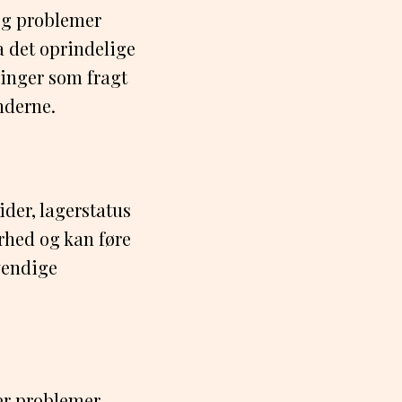
og problemer
a det oprindelige
ninger som fragt
underne.
der, lagerstatus
rhed og kan føre
dvendige
er problemer.