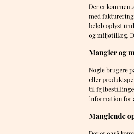
Der er kommenta
med fakturering.
beløb oplyst und
og miljøtillæg. D
Mangler og m
Nogle brugere på
eller produktspe
til fejlbestillin
information for 
Manglende op
Der er også kom