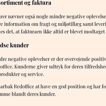
ortiment og faktura
er nævner også nogle mindre negative oplevelse
e information om fragt og miljøtillæg samt lever
s det, at fakturaen ikke altid er blevet modtaget 
redse kunder
dre negative oplevelser er der overvejende posit
ffice. Kunderne giver udtryk for deres tilfredsh
rodukter og service.
Daarbak Redoffice at have en god position og har f
ømme blandt deres kunder.