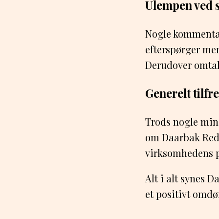
Ulempen ved s
Nogle kommentar
efterspørger mer
Derudover omtale
Generelt tilf
Trods nogle min
om Daarbak Redo
virksomhedens p
Alt i alt synes 
et positivt omd