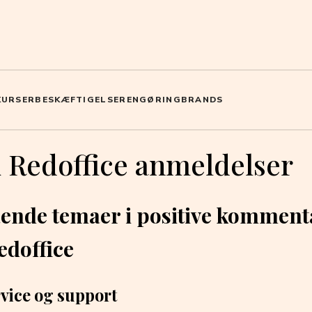
KURSER
BESKÆFTIGELSE
RENGØRING
BRANDS
 Redoffice anmeldelser
nde temaer i positive komment
edoffice
vice og support