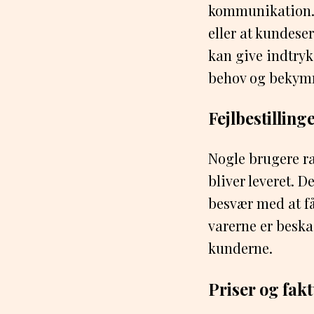
kommunikation. N
eller at kundese
kan give indtry
behov og bekymr
Fejlbestilling
Nogle brugere ra
bliver leveret. D
besvær med at få 
varerne er beska
kunderne.
Priser og fak