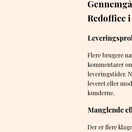
Gennemgåe
Redoffice
Leveringspro
Flere brugere næ
kommentarer om 
leveringstider. 
leveret eller mo
kunderne.
Manglende ell
Der er flere kla