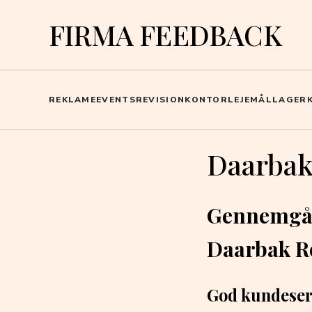
FIRMA FEEDBACK
REKLAME
EVENTS
REVISION
KONTOR
LEJEMÅL
LAGER
Daarbak
Gennemgåe
Daarbak R
God kundeser