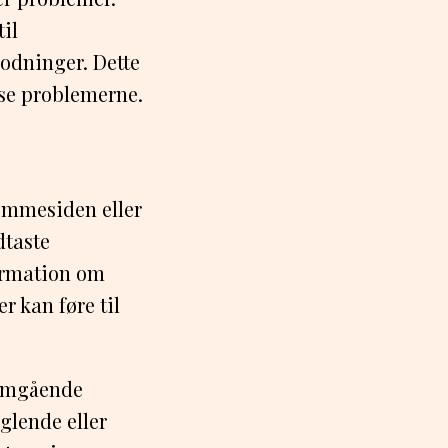
til
odninger. Dette
øse problemerne.
jemmesiden eller
dtaste
ormation om
r kan føre til
nemgående
glende eller