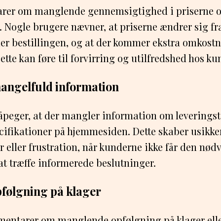
rer om manglende gennemsigtighed i priserne 
 Nogle brugere nævner, at priserne ændrer sig fr
er bestillingen, og at der kommer ekstra omkost
ette kan føre til forvirring og utilfredshed hos k
angelfuld information
peger, at der mangler information om leveringsti
cifikationer på hjemmesiden. Dette skaber usikke
ger eller frustration, når kunderne ikke får den nø
at træffe informerede beslutninger.
følgning på klager
mentarer om manglende opfølgning på klager ell