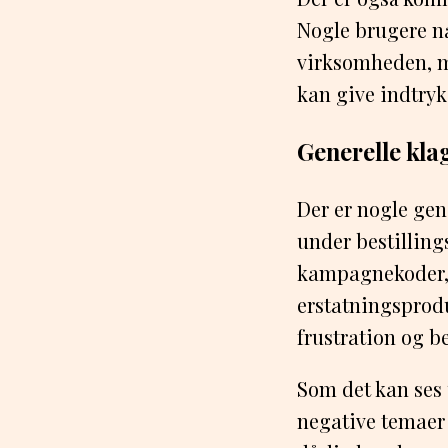
Nogle brugere næ
virksomheden, me
kan give indtryk
Generelle klag
Der er nogle gen
under bestillin
kampagnekoder, 
erstatningsproduk
frustration og b
Som det kan ses
negative temaer