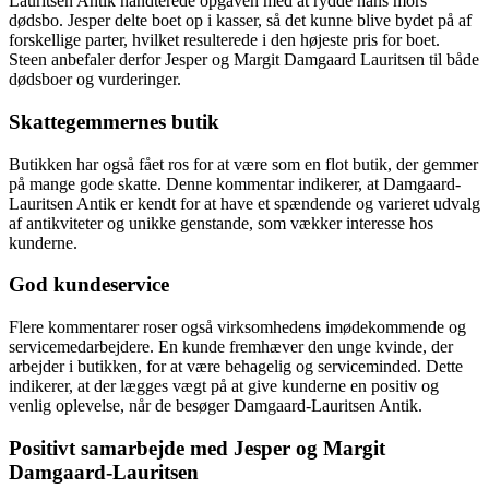
Lauritsen Antik håndterede opgaven med at rydde hans mors
dødsbo. Jesper delte boet op i kasser, så det kunne blive bydet på af
forskellige parter, hvilket resulterede i den højeste pris for boet.
Steen anbefaler derfor Jesper og Margit Damgaard Lauritsen til både
dødsboer og vurderinger.
Skattegemmernes butik
Butikken har også fået ros for at være som en flot butik, der gemmer
på mange gode skatte. Denne kommentar indikerer, at Damgaard-
Lauritsen Antik er kendt for at have et spændende og varieret udvalg
af antikviteter og unikke genstande, som vækker interesse hos
kunderne.
God kundeservice
Flere kommentarer roser også virksomhedens imødekommende og
servicemedarbejdere. En kunde fremhæver den unge kvinde, der
arbejder i butikken, for at være behagelig og serviceminded. Dette
indikerer, at der lægges vægt på at give kunderne en positiv og
venlig oplevelse, når de besøger Damgaard-Lauritsen Antik.
Positivt samarbejde med Jesper og Margit
Damgaard-Lauritsen