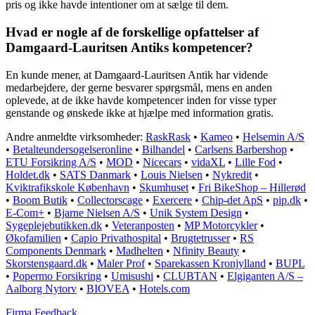
pris og ikke havde intentioner om at sælge til dem.
Hvad er nogle af de forskellige opfattelser af
Damgaard-Lauritsen Antiks kompetencer?
En kunde mener, at Damgaard-Lauritsen Antik har vidende
medarbejdere, der gerne besvarer spørgsmål, mens en anden
oplevede, at de ikke havde kompetencer inden for visse typer
genstande og ønskede ikke at hjælpe med information gratis.
Andre anmeldte virksomheder:
RaskRask
•
Kameo
•
Helsemin A/S
•
Betalteundersogelseronline
•
Bilhandel
•
Carlsens Barbershop
•
ETU Forsikring A/S
•
MOD
•
Nicecars
•
vidaXL
•
Lille Fod
•
Holdet.dk
•
SATS Danmark
•
Louis Nielsen
•
Nykredit
•
Kviktrafikskole København
•
Skumhuset
•
Fri BikeShop – Hillerød
•
Boom Butik
•
Collectorscage
•
Exercere
•
Chip-det ApS
•
pip.dk
•
E-Com+
•
Bjarne Nielsen A/S
•
Unik System Design
•
Sygeplejebutikken.dk
•
Veteranposten
•
MP Motorcykler
•
Økofamilien
•
Capio Privathospital
•
Brugtetrusser
•
RS
Components Denmark
•
Madhelten
•
Nfinity Beauty
•
Skorstensgaard.dk
•
Maler Prof
•
Sparekassen Kronjylland
•
BUPL
•
Popermo Forsikring
•
Umisushi
•
CLUBTAN
•
Elgiganten A/S –
Aalborg Nytorv
•
BIOVEA
•
Hotels.com
Firma Feedback