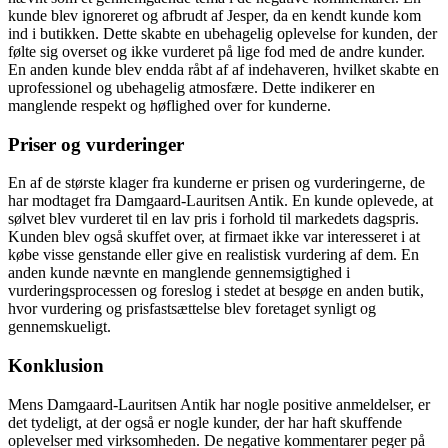
kunde blev ignoreret og afbrudt af Jesper, da en kendt kunde kom
ind i butikken. Dette skabte en ubehagelig oplevelse for kunden, der
følte sig overset og ikke vurderet på lige fod med de andre kunder.
En anden kunde blev endda råbt af af indehaveren, hvilket skabte en
uprofessionel og ubehagelig atmosfære. Dette indikerer en
manglende respekt og høflighed over for kunderne.
Priser og vurderinger
En af de største klager fra kunderne er prisen og vurderingerne, de
har modtaget fra Damgaard-Lauritsen Antik. En kunde oplevede, at
sølvet blev vurderet til en lav pris i forhold til markedets dagspris.
Kunden blev også skuffet over, at firmaet ikke var interesseret i at
købe visse genstande eller give en realistisk vurdering af dem. En
anden kunde nævnte en manglende gennemsigtighed i
vurderingsprocessen og foreslog i stedet at besøge en anden butik,
hvor vurdering og prisfastsættelse blev foretaget synligt og
gennemskueligt.
Konklusion
Mens Damgaard-Lauritsen Antik har nogle positive anmeldelser, er
det tydeligt, at der også er nogle kunder, der har haft skuffende
oplevelser med virksomheden. De negative kommentarer peger på