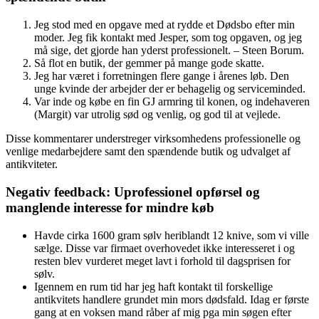
Jeg stod med en opgave med at rydde et Dødsbo efter min
moder. Jeg fik kontakt med Jesper, som tog opgaven, og jeg
må sige, det gjorde han yderst professionelt. – Steen Borum.
Så flot en butik, der gemmer på mange gode skatte.
Jeg har været i forretningen flere gange i årenes løb. Den
unge kvinde der arbejder der er behagelig og serviceminded.
Var inde og købe en fin GJ armring til konen, og indehaveren
(Margit) var utrolig sød og venlig, og god til at vejlede.
Disse kommentarer understreger virksomhedens professionelle og
venlige medarbejdere samt den spændende butik og udvalget af
antikviteter.
Negativ feedback: Uprofessionel opførsel og
manglende interesse for mindre køb
Havde cirka 1600 gram sølv heriblandt 12 knive, som vi ville
sælge. Disse var firmaet overhovedet ikke interesseret i og
resten blev vurderet meget lavt i forhold til dagsprisen for
sølv.
Igennem en rum tid har jeg haft kontakt til forskellige
antikvitets handlere grundet min mors dødsfald. Idag er første
gang at en voksen mand råber af mig pga min søgen efter