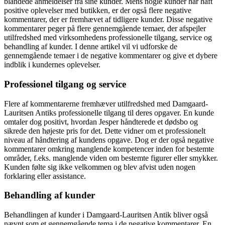
blandede anmeldelser fra sine kunder. Mens nogle kunder har haft
positive oplevelser med butikken, er der også flere negative
kommentarer, der er fremhævet af tidligere kunder. Disse negative
kommentarer peger på flere gennemgående temaer, der afspejler
utilfredshed med virksomhedens professionelle tilgang, service og
behandling af kunder. I denne artikel vil vi udforske de
gennemgående temaer i de negative kommentarer og give et dybere
indblik i kundernes oplevelser.
Professionel tilgang og service
Flere af kommentarerne fremhæver utilfredshed med Damgaard-
Lauritsen Antiks professionelle tilgang til deres opgaver. En kunde
omtaler dog positivt, hvordan Jesper håndterede et dødsbo og
sikrede den højeste pris for det. Dette vidner om et professionelt
niveau af håndtering af kundens opgave. Dog er der også negative
kommentarer omkring manglende kompetencer inden for bestemte
områder, f.eks. manglende viden om bestemte figurer eller smykker.
Kunden følte sig ikke velkommen og blev afvist uden nogen
forklaring eller assistance.
Behandling af kunder
Behandlingen af kunder i Damgaard-Lauritsen Antik bliver også
nævnt som et gennemgående tema i de negative kommentarer. En