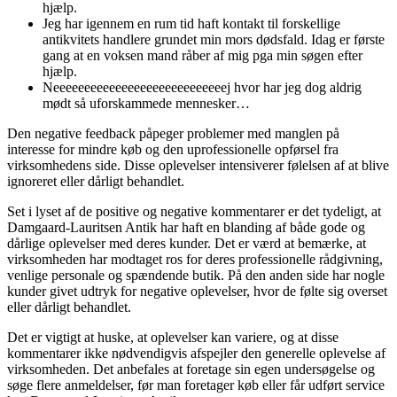
hjælp.
Jeg har igennem en rum tid haft kontakt til forskellige
antikvitets handlere grundet min mors dødsfald. Idag er første
gang at en voksen mand råber af mig pga min søgen efter
hjælp.
Neeeeeeeeeeeeeeeeeeeeeeeeeeeej hvor har jeg dog aldrig
mødt så uforskammede mennesker…
Den negative feedback påpeger problemer med manglen på
interesse for mindre køb og den uprofessionelle opførsel fra
virksomhedens side. Disse oplevelser intensiverer følelsen af at blive
ignoreret eller dårligt behandlet.
Set i lyset af de positive og negative kommentarer er det tydeligt, at
Damgaard-Lauritsen Antik har haft en blanding af både gode og
dårlige oplevelser med deres kunder. Det er værd at bemærke, at
virksomheden har modtaget ros for deres professionelle rådgivning,
venlige personale og spændende butik. På den anden side har nogle
kunder givet udtryk for negative oplevelser, hvor de følte sig overset
eller dårligt behandlet.
Det er vigtigt at huske, at oplevelser kan variere, og at disse
kommentarer ikke nødvendigvis afspejler den generelle oplevelse af
virksomheden. Det anbefales at foretage sin egen undersøgelse og
søge flere anmeldelser, før man foretager køb eller får udført service