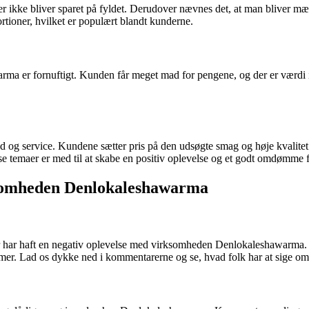
der ikke bliver sparet på fyldet. Derudover nævnes det, at man bliver m
rtioner, hvilket er populært blandt kunderne.
rma er fornuftigt. Kunden får meget mad for pengene, og der er værdi i d
og service. Kundene sætter pris på den udsøgte smag og høje kvalite
isse temaer er med til at skabe en positiv oplevelse og et godt omdømme
somheden Denlokaleshawarma
der har haft en negativ oplevelse med virksomheden Denlokaleshawarma.
mer. Lad os dykke ned i kommentarerne og se, hvad folk har at sige o