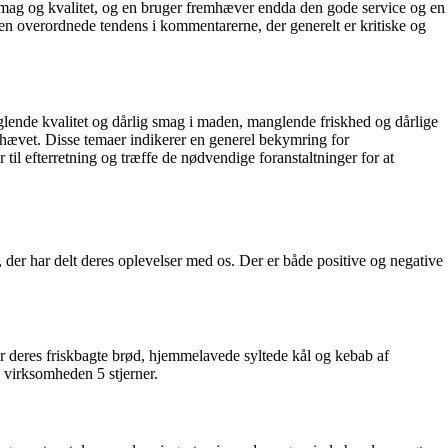
smag og kvalitet, og en bruger fremhæver endda den gode service og en
den overordnede tendens i kommentarerne, der generelt er kritiske og
nde kvalitet og dårlig smag i maden, manglende friskhed og dårlige
mhævet. Disse temaer indikerer en generel bekymring for
il efterretning og træffe de nødvendige foranstaltninger for at
er har delt deres oplevelser med os. Der er både positive og negative
r deres friskbagte brød, hjemmelavede syltede kål og kebab af
v virksomheden 5 stjerner.