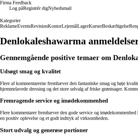
Firma Feedback
Log på
Registrér dig
Nyhedsmail
Kategorier
Reklame
Events
Revision
Kontor
Lejemål
Lager
Kurser
Beskæftigelse
Ren
Denlokaleshawarma anmeldelse
Gennemgående positive temaer om Denlok
Udsøgt smag og kvalitet
Flere af kommentarerne fremhæver den fantastiske smag og høje kvalite
hjemmelavede dressing og det store udvalg af friske grøntsager. Kommen
Fremragende service og imødekommenhed
Flere kommentarer fremhæver den gode service og imødekommenhed hos D
en positiv oplevelse og et godt indtryk af virksomheden.
Stort udvalg og generøse portioner