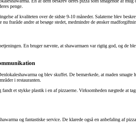
lokaleshawarma. En af dem beskrev deres pizza som smagende af mug og
deres penge.
ngelse af kvaliteten over de sidste 9-10 måneder. Salaterne blev beskre
e nu fraråde andre at besøge stedet, medmindre de ønsker madforgiftni
betjeningen. En bruger nævnte, at shawarmaen var rigtig god, og de ble
kommunikation
til Denlokaleshawarma og blev skuffet. De bemærkede, at maden smagte h
råder i restauranten.
t et stykke plastik i en af pizzaerne. Virksomheden nægtede at tage ansv
hawarma og fantastiske service. De klarede også en anbefaling af pizz