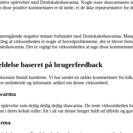
 positive oplevelser med Denlokaleshawarma. Nogle roser shawarmaens 
 disse positive kommentarer er til stede, er de ikke repræsentative for 
gennemgående negative temaer forbundet med Denlokaleshawarma. Mangle
kling af virksomheden er nogle af hovedproblemerne, der er blevet fre
eshawarma. Det er vigtigt for virksomheden at tage disse kommentarer t
delse baseret på brugerfeedback
ssion blandt kunderne. Vi har samlet en række kommentarer fra folk, d
ig en omfattende og informativ artikel om denne virksomhed.
hawarma
oplevelse som dejlig dejlig dejlig shawarma. De roste virksomheden fo
 i deres kebab ruller. Alt i alt var denne bruger fuldt ud tilfreds og ga
warma