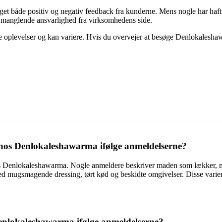
t både positiv og negativ feedback fra kunderne. Mens nogle har haft
g manglende ansvarlighed fra virksomhedens side.
elle oplevelser og kan variere. Hvis du overvejer at besøge Denlokalesh
en hos Denlokaleshawarma ifølge anmeldelserne?
 hos Denlokaleshawarma. Nogle anmeldere beskriver maden som lækker, me
d mugsmagende dressing, tørt kød og beskidte omgivelser. Disse variere
Denlokaleshawarma ifølge anmeldelserne?