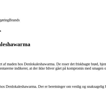
gøring
Brands
r
aleshawarma
t af maden hos Denlokaleshawarma. De roser det friskbagte brød, hjemm
tarerne indikerer, at der ikke bliver gået på kompromis med smagen og 
enlokaleshawarma. Der er beretninger om venlig og snaksagelig betjen