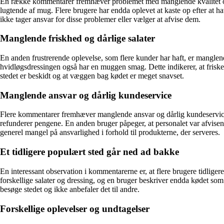
En række kommentarer fremhæver problemet med manglende kvalitet o
lugtende af mug. Flere brugere har endda oplevet at kaste op efter at 
ikke tager ansvar for disse problemer eller vælger at afvise dem.
Manglende friskhed og dårlige salater
En anden frustrerende oplevelse, som flere kunder har haft, er mangle
hvidløgsdressingen også har en muggen smag. Dette indikerer, at friske 
stedet er beskidt og at væggen bag kødet er meget snavset.
Manglende ansvar og dårlig kundeservice
Flere kommentarer fremhæver manglende ansvar og dårlig kundeservice 
refunderer pengene. En anden bruger påpeger, at personalet var afvise
generel mangel på ansvarlighed i forhold til produkterne, der serveres.
Et tidligere populært sted går ned ad bakke
En interessant observation i kommentarerne er, at flere brugere tidlige
forskellige salater og dressing, og en bruger beskriver endda kødet som 
besøge stedet og ikke anbefaler det til andre.
Forskellige oplevelser og undtagelser