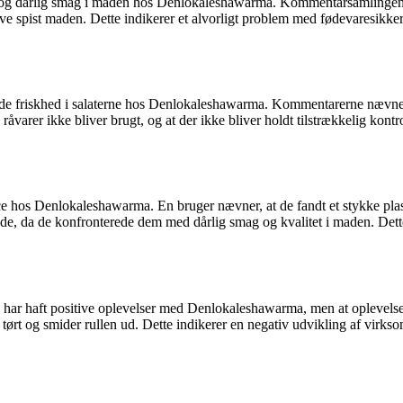
g dårlig smag i maden hos Denlokaleshawarma. Kommentarsamlingen b
have spist maden. Dette indikerer et alvorligt problem med fødevaresikk
nde friskhed i salaterne hos Denlokaleshawarma. Kommentarerne nævner,
råvarer ikke bliver brugt, og at der ikke bliver holdt tilstrækkelig kon
hos Denlokaleshawarma. En bruger nævner, at de fandt et stykke plast
nde, da de konfronterede dem med dårlig smag og kvalitet i maden. Det
re har haft positive oplevelser med Denlokaleshawarma, men at oplevelser
tørt og smider rullen ud. Dette indikerer en negativ udvikling af virkso