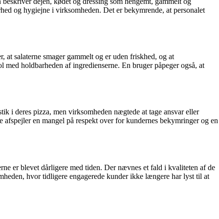
eskriver dejen, kødet og dressing som hengemt, gammelt og
erhed og hygiejne i virksomheden. Det er bekymrende, at personalet
 at salaterne smager gammelt og er uden friskhed, og at
trol med holdbarheden af ingredienserne. En bruger påpeger også, at
ik i deres pizza, men virksomheden nægtede at tage ansvar eller
te afspejler en mangel på respekt over for kundernes bekymringer og en
ne er blevet dårligere med tiden. Der nævnes et fald i kvaliteten af de
mheden, hvor tidligere engagerede kunder ikke længere har lyst til at