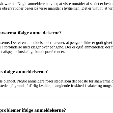
shawarma. Nogle anmeldere nævner, at visse områder af stedet er beskid
bservationer peger på visse mangler i hygiejnen. Det er vigtigt, at vir
hawarma ifølge anmeldelserne?
serne. Der er en anmeldelse, der nævner, at pengene ikke er godt givet u
il i forbindelse med klager over pengene. Der er også anmeldelser, der f
t afspejler forskellige kundepræferencer.
 ifølge anmeldelserne?
blandet. Nogle anmeldere roser stedet som det bedste for shawarma og 
il stedet på grund af dårlig kvalitet, manglende friskhed i salater og 
roblemer ifølge anmeldelserne?