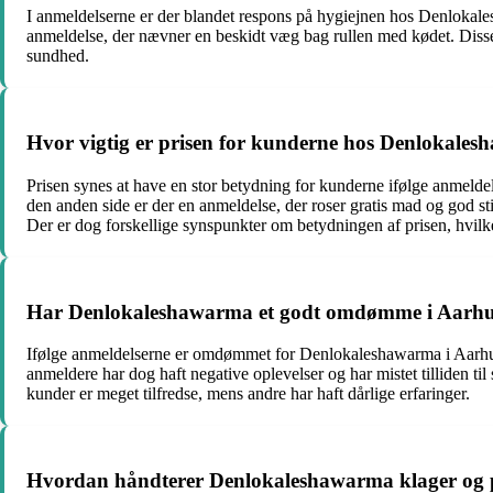
I anmeldelserne er der blandet respons på hygiejnen hos Denlokale
anmeldelse, der nævner en beskidt væg bag rullen med kødet. Disse o
sundhed.
Hvor vigtig er prisen for kunderne hos Denlokales
Prisen synes at have en stor betydning for kunderne ifølge anmeldel
den anden side er der en anmeldelse, der roser gratis mad og god st
Der er dog forskellige synspunkter om betydningen af prisen, hvilke
Har Denlokaleshawarma et godt omdømme i Aarhus
Ifølge anmeldelserne er omdømmet for Denlokaleshawarma i Aarhus 
anmeldere har dog haft negative oplevelser og har mistet tilliden t
kunder er meget tilfredse, mens andre har haft dårlige erfaringer.
Hvordan håndterer Denlokaleshawarma klager og p