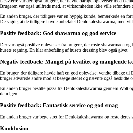
Desværre var der også brugere, der havde dårlige oplevelser med Den
Brugeren var også utilfreds med, at virksomheden ikke ville refundere 
En anden bruger, der tidligere var en hyppig kunde, bemærkede en forri
De sagde, at de tidligere havde anbefalet Denlokaleshawarma, men vill
Positiv feedback: God shawarma og god service
Der var også positive oplevelser fra brugere, der roste shawarmaen og 
husets regning. En klar anbefaling af husets dressing blev også givet.
Negativ feedback: Mangel på kvalitet og manglende 
En bruger, der tidligere havde haft en god oplevelse, vendte tilbage 
bruger advarede andre mod at besøge stedet og nævnte også beskidte om
En anden bruger bestilte pizza fra Denlokaleshawarma gennem Wolt og fand
dem igen.
Positiv feedback: Fantastisk service og god smag
En anden bruger var begejstret for Denlokaleshawarma og roste deres s
Konklusion