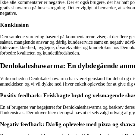
Ikke alle kommentarer er negative. Der er også brugere, der har haft
gratis shawarma på husets regning. Det er vigtigt at bemærke, at selvom
negative.
Konklusion
Den samlede vurdering baseret på kommentarerne viser, at der flere 
salater, manglende ansvar og dårlig kundeservice samt en negativ udvi
fødevaresikkerhed, hygiejne, råvarekvalitet og kundefokus hos Denlokal
forbedre kvaliteten og kundetilfredsheden.
Denlokaleshawarma: En dybdegående anmel
Virksomheden Denlokaleshawarma har været genstand for debat og disku
anmeldelser, og vi vil dykke ned i hver enkelt oplevelse for at give d
Positiv feedback: Friskbagte brød og velsmagende s
En af brugerne var begejstret for Denlokaleshawarma og beskrev deres 
flankensteak. Derudover blev der også nævnt et selvvalgt udvalg af grønt
Negativ feedback: Dårlig oplevelse med pizza og sha