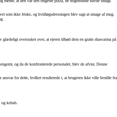
 mente, at den var den ringeste pizza, de nogensinde havde smagt.
vet som ikke friske, og hvidløgsdressingen blev sagt at smage af mug.
ng.
v glædeligt overrasket over, at ejeren tilbød dem en gratis shawarma på
engemt, og da de konfronterede personalet, blev de afvist. Denne
ar for dette, hvilket resulterede i, at brugeren ikke ville bestille fra
a og kebab.