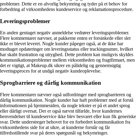
problemer. Dette er en alvorlig bekymring og tyder på et behov for
forbedring af virksomhedens kundeservice og reklamationsprocedure.
Leveringsproblemer
En anden gentaget negativ anmeldelse vedrører leveringsproblemer.
Flere kommentarer nævner, at pakkerne enten er forsinkede eller slet
ikke er blevet leveret. Nogle kunder påpeger også, at de ikke har
modtaget opdateringer om leveringsstatus eller trackingnumre, hvilket
har skabt frustration og utryghed. Dette problem kan muligvis skyldes
kommunikationsproblemer mellem virksomheden og fragtfirmaet, men
det er vigtigt, at Makeup.dk sikrer en pålidelig og gennemsigtig
leveringsproces for at undgå negativ kundeoplevelse.
Sprogbarriere og dårlig kommunikation
Flere kommentarer nævner også udfordringer med sprogbarrieren og
dårlig kommunikation. Nogle kunder har haft problemer med at forstå
informationen på hjemmesiden, da nogle tekster er på et andet sprog
eller dårligt oversat. Der er også nævnt tilfælde, hvor kundernes
henvendelser til kundeservice ikke blev besvaret eller kun fik generiske
svar. Dette understreger behovet for en forbedret kommunikation fra
virksomhedens side for at sikre, at kunderne forstår og får
tilfredsstillende svar på deres spørgsmål og bekymringer.