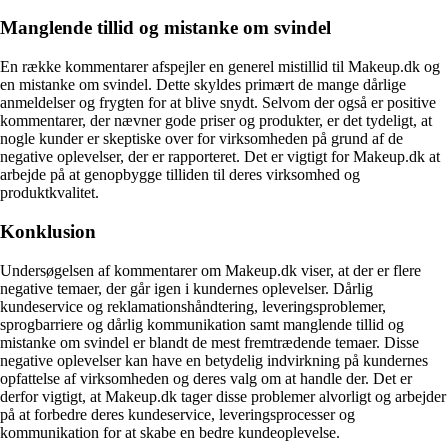
Manglende tillid og mistanke om svindel
En række kommentarer afspejler en generel mistillid til Makeup.dk og
en mistanke om svindel. Dette skyldes primært de mange dårlige
anmeldelser og frygten for at blive snydt. Selvom der også er positive
kommentarer, der nævner gode priser og produkter, er det tydeligt, at
nogle kunder er skeptiske over for virksomheden på grund af de
negative oplevelser, der er rapporteret. Det er vigtigt for Makeup.dk at
arbejde på at genopbygge tilliden til deres virksomhed og
produktkvalitet.
Konklusion
Undersøgelsen af kommentarer om Makeup.dk viser, at der er flere
negative temaer, der går igen i kundernes oplevelser. Dårlig
kundeservice og reklamationshåndtering, leveringsproblemer,
sprogbarriere og dårlig kommunikation samt manglende tillid og
mistanke om svindel er blandt de mest fremtrædende temaer. Disse
negative oplevelser kan have en betydelig indvirkning på kundernes
opfattelse af virksomheden og deres valg om at handle der. Det er
derfor vigtigt, at Makeup.dk tager disse problemer alvorligt og arbejder
på at forbedre deres kundeservice, leveringsprocesser og
kommunikation for at skabe en bedre kundeoplevelse.