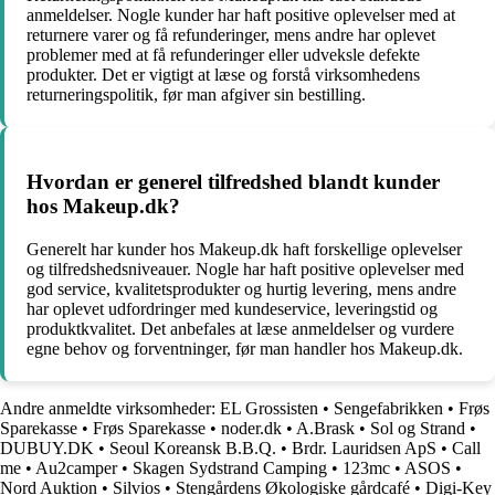
anmeldelser. Nogle kunder har haft positive oplevelser med at
returnere varer og få refunderinger, mens andre har oplevet
problemer med at få refunderinger eller udveksle defekte
produkter. Det er vigtigt at læse og forstå virksomhedens
returneringspolitik, før man afgiver sin bestilling.
Hvordan er generel tilfredshed blandt kunder
hos Makeup.dk?
Generelt har kunder hos Makeup.dk haft forskellige oplevelser
og tilfredshedsniveauer. Nogle har haft positive oplevelser med
god service, kvalitetsprodukter og hurtig levering, mens andre
har oplevet udfordringer med kundeservice, leveringstid og
produktkvalitet. Det anbefales at læse anmeldelser og vurdere
egne behov og forventninger, før man handler hos Makeup.dk.
Andre anmeldte virksomheder:
EL Grossisten
•
Sengefabrikken
•
Frøs
Sparekasse
•
Frøs Sparekasse
•
noder.dk
•
A.Brask
•
Sol og Strand
•
DUBUY.DK
•
Seoul Koreansk B.B.Q.
•
Brdr. Lauridsen ApS
•
Call
me
•
Au2camper
•
Skagen Sydstrand Camping
•
123mc
•
ASOS
•
Nord Auktion
•
Silvios
•
Stengårdens Økologiske gårdcafé
•
Digi-Key