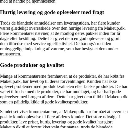
med at handle på hjemmesiden.
Hurtig levering og gode oplevelser med fragt
Trods de blandede anmeldelser om leveringstiden, har flere kunder
været glædeligt overraskede over den hurtige levering fra Makeup.dk.
Flere kommentarer nævner, at de modtog deres pakker inden for få
dage efter bestilling. Dette har givet dem en god oplevelse og gjort
dem tilfredse med service og effektivitet. De har også rost den
omhyggelige indpakning af varerne, som har beskyttet dem under
transporten.
Gode produkter og kvalitet
Mange af kommentarerne fremhæver, at de produkter, de har købt fra
Makeup.dk, har levet op til deres forventninger. Kunden har ikke
oplevet problemer med produktkvaliteten eller falske produkter. De har
været tilfredse med de produkter, de har modtaget, og har haft gode
oplevelser med brugen af dem. Dette har givet dem tillid til Makeup.dk
som en pålidelig kilde til gode kvalitetsprodukter.
Samlet set viser kommentarerne, at Makeup.dk har formået at levere en
positiv kundeoplevelse til flere af deres kunder. Det store udvalg af
produkter, lave priser, hurtig levering og gode kvalitet har gjort
Makeup.dk til et foretrukket valg for mange, trods de blandede