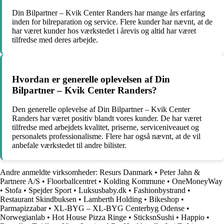
Din Bilpartner – Kvik Center Randers har mange års erfaring
inden for bilreparation og service. Flere kunder har nævnt, at de
har været kunder hos værkstedet i årevis og altid har været
tilfredse med deres arbejde.
Hvordan er generelle oplevelsen af Din
Bilpartner – Kvik Center Randers?
Den generelle oplevelse af Din Bilpartner – Kvik Center
Randers har været positiv blandt vores kunder. De har været
tilfredse med arbejdets kvalitet, priserne, serviceniveauet og
personalets professionalisme. Flere har også nævnt, at de vil
anbefale værkstedet til andre bilister.
Andre anmeldte virksomheder:
Resurs Danmark
•
Peter Jahn &
Partnere A/S
•
Floorballcentret
•
Kolding Kommune
•
OneMoneyWay
•
Stofa
•
Spejder Sport
•
Luksusbaby.dk
•
Fashionbystrand
•
Restaurant Skindbuksen
•
Lamberth Holding
•
Bikeshop
•
Parmapizzabar
•
XL-BYG – XL-BYG Centerbyg Odense
•
Norwegianlab
•
Hot House Pizza Ringe
•
SticksnSushi
•
Happio
•