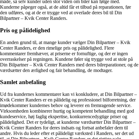
måde, så selv kunder uden stor viden om biler kan følge med.
Kunderne påpeger også, at de altid får et tilbud på reparationen, før
den udføres, og at de er trygge ved at overlade deres bil til Din
Bilpartner – Kvik Center Randers.
Pris og pålidelighed
En anden grund til, at mange kunder vælger Din Bilpartner – Kvik
Center Randers, er den rimelige pris og pålidelighed. Flere
kommentarer fremhæver, at priserne er fornuftige, og der er ingen
overraskelser på regningen. Kundene føler sig trygge ved at stole på
Din Bilpartner – Kvik Center Randers med deres bilreparationer, og de
værdsætter den ærlighed og fair behandling, de modtager.
Samlet anbefaling
Ud fra kundernes kommentarer kan vi konkludere, at Din Bilpartner –
Kvik Center Randers er en pålidelig og professionel bilforretning, der
imødekommer kundernes behov og leverer en fremragende service.
Virksomheden kombinerer hurtig og kompetent behandling med god
kundeservice, høj faglig ekspertise, konkurrencedygtige priser og
pålidelighed. Det er tydeligt, at kunderne værdsætter Din Bilpartner –
Kvik Center Randers for deres indsats og fortsat anbefaler dem til
andre. Hvis du leder efter et pålideligt værksted i Randers, ser det ud
til, at Din Bilpartner – Kvik Center Randers er det rigtige valg.