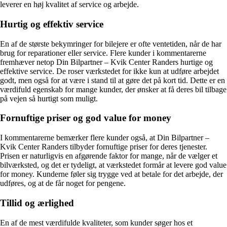
leverer en høj kvalitet af service og arbejde.
Hurtig og effektiv service
En af de største bekymringer for bilejere er ofte ventetiden, når de har
brug for reparationer eller service. Flere kunder i kommentarerne
fremhæver netop Din Bilpartner – Kvik Center Randers hurtige og
effektive service. De roser værkstedet for ikke kun at udføre arbejdet
godt, men også for at være i stand til at gøre det på kort tid. Dette er en
værdifuld egenskab for mange kunder, der ønsker at få deres bil tilbage
på vejen så hurtigt som muligt.
Fornuftige priser og god value for money
I kommentarerne bemærker flere kunder også, at Din Bilpartner –
Kvik Center Randers tilbyder fornuftige priser for deres tjenester.
Prisen er naturligvis en afgørende faktor for mange, når de vælger et
bilværksted, og det er tydeligt, at værkstedet formår at levere god value
for money. Kunderne føler sig trygge ved at betale for det arbejde, der
udføres, og at de får noget for pengene.
Tillid og ærlighed
En af de mest værdifulde kvaliteter, som kunder søger hos et