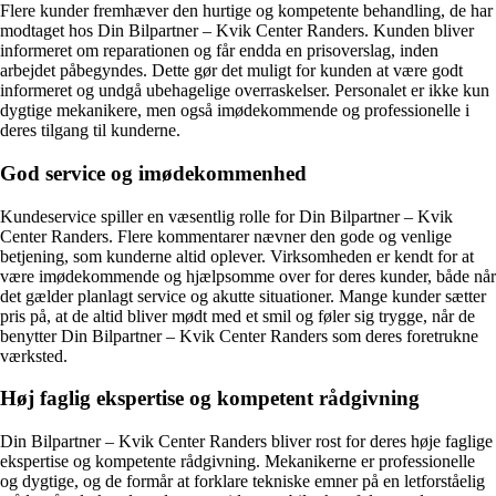
Flere kunder fremhæver den hurtige og kompetente behandling, de har
modtaget hos Din Bilpartner – Kvik Center Randers. Kunden bliver
informeret om reparationen og får endda en prisoverslag, inden
arbejdet påbegyndes. Dette gør det muligt for kunden at være godt
informeret og undgå ubehagelige overraskelser. Personalet er ikke kun
dygtige mekanikere, men også imødekommende og professionelle i
deres tilgang til kunderne.
God service og imødekommenhed
Kundeservice spiller en væsentlig rolle for Din Bilpartner – Kvik
Center Randers. Flere kommentarer nævner den gode og venlige
betjening, som kunderne altid oplever. Virksomheden er kendt for at
være imødekommende og hjælpsomme over for deres kunder, både når
det gælder planlagt service og akutte situationer. Mange kunder sætter
pris på, at de altid bliver mødt med et smil og føler sig trygge, når de
benytter Din Bilpartner – Kvik Center Randers som deres foretrukne
værksted.
Høj faglig ekspertise og kompetent rådgivning
Din Bilpartner – Kvik Center Randers bliver rost for deres høje faglige
ekspertise og kompetente rådgivning. Mekanikerne er professionelle
og dygtige, og de formår at forklare tekniske emner på en letforståelig