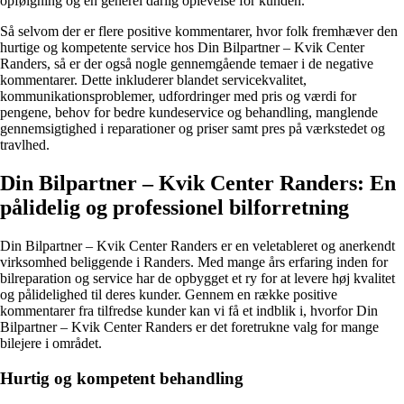
opfølgning og en generel dårlig oplevelse for kunden.
Så selvom der er flere positive kommentarer, hvor folk fremhæver den
hurtige og kompetente service hos Din Bilpartner – Kvik Center
Randers, så er der også nogle gennemgående temaer i de negative
kommentarer. Dette inkluderer blandet servicekvalitet,
kommunikationsproblemer, udfordringer med pris og værdi for
pengene, behov for bedre kundeservice og behandling, manglende
gennemsigtighed i reparationer og priser samt pres på værkstedet og
travlhed.
Din Bilpartner – Kvik Center Randers: En
pålidelig og professionel bilforretning
Din Bilpartner – Kvik Center Randers er en veletableret og anerkendt
virksomhed beliggende i Randers. Med mange års erfaring inden for
bilreparation og service har de opbygget et ry for at levere høj kvalitet
og pålidelighed til deres kunder. Gennem en række positive
kommentarer fra tilfredse kunder kan vi få et indblik i, hvorfor Din
Bilpartner – Kvik Center Randers er det foretrukne valg for mange
bilejere i området.
Hurtig og kompetent behandling