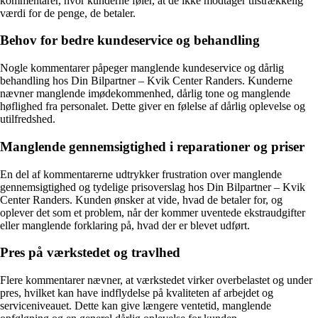
kommentarer, hvor kunderne føler, at de ikke modtager tilstrækkelig
værdi for de penge, de betaler.
Behov for bedre kundeservice og behandling
Nogle kommentarer påpeger manglende kundeservice og dårlig
behandling hos Din Bilpartner – Kvik Center Randers. Kunderne
nævner manglende imødekommenhed, dårlig tone og manglende
høflighed fra personalet. Dette giver en følelse af dårlig oplevelse og
utilfredshed.
Manglende gennemsigtighed i reparationer og priser
En del af kommentarerne udtrykker frustration over manglende
gennemsigtighed og tydelige prisoverslag hos Din Bilpartner – Kvik
Center Randers. Kunden ønsker at vide, hvad de betaler for, og
oplever det som et problem, når der kommer uventede ekstraudgifter
eller manglende forklaring på, hvad der er blevet udført.
Pres på værkstedet og travlhed
Flere kommentarer nævner, at værkstedet virker overbelastet og under
pres, hvilket kan have indflydelse på kvaliteten af arbejdet og
serviceniveauet. Dette kan give længere ventetid, manglende