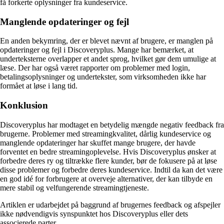
få forkerte oplysninger fra kundeservice.
Manglende opdateringer og fejl
En anden bekymring, der er blevet nævnt af brugere, er manglen på
opdateringer og fejl i Discoveryplus. Mange har bemærket, at
underteksterne overlapper et andet sprog, hvilket gør dem umulige at
læse. Der har også været rapporter om problemer med login,
betalingsoplysninger og undertekster, som virksomheden ikke har
formået at løse i lang tid.
Konklusion
Discoveryplus har modtaget en betydelig mængde negativ feedback fra
brugerne. Problemer med streamingkvalitet, dårlig kundeservice og
manglende opdateringer har skuffet mange brugere, der havde
forventet en bedre streamingoplevelse. Hvis Discoveryplus ønsker at
forbedre deres ry og tiltrække flere kunder, bør de fokusere på at løse
disse problemer og forbedre deres kundeservice. Indtil da kan det være
en god idé for forbrugere at overveje alternativer, der kan tilbyde en
mere stabil og velfungerende streamingtjeneste.
Artiklen er udarbejdet på baggrund af brugernes feedback og afspejler
ikke nødvendigvis synspunktet hos Discoveryplus eller dets
associerede parter.