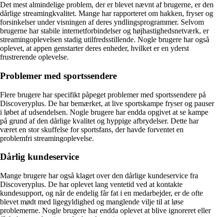
Det mest almindelige problem, der er blevet nævnt af brugerne, er den
dårlige streamingkvalitet. Mange har rapporteret om hakken, fryser og
forsinkelser under visningen af deres yndlingsprogrammer. Selvom
brugerne har stabile internetforbindelser og højhastighedsnetværk, er
streamingoplevelsen stadig utilfredsstillende. Nogle brugere har også
oplevet, at appen genstarter deres enheder, hvilket er en yderst
frustrerende oplevelse.
Problemer med sportssendere
Flere brugere har specifikt påpeget problemer med sportssendere på
Discoveryplus. De har bemærket, at live sportskampe fryser og pauser
i løbet af udsendelsen. Nogle brugere har endda opgivet at se kampe
på grund af den dårlige kvalitet og hyppige afbrydelser. Dette har
været en stor skuffelse for sportsfans, der havde forventet en
problemfri streamingoplevelse.
Dårlig kundeservice
Mange brugere har også klaget over den dårlige kundeservice fra
Discoveryplus. De har oplevet lang ventetid ved at kontakte
kundesupport, og når de endelig får fat i en medarbejder, er de ofte
blevet mødt med ligegyldighed og manglende vilje til at løse
problemerne. Nogle brugere har endda oplevet at blive ignoreret eller