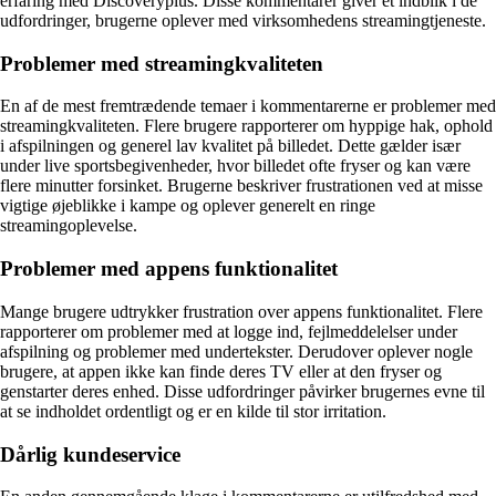
erfaring med Discoveryplus. Disse kommentarer giver et indblik i de
udfordringer, brugerne oplever med virksomhedens streamingtjeneste.
Problemer med streamingkvaliteten
En af de mest fremtrædende temaer i kommentarerne er problemer med
streamingkvaliteten. Flere brugere rapporterer om hyppige hak, ophold
i afspilningen og generel lav kvalitet på billedet. Dette gælder især
under live sportsbegivenheder, hvor billedet ofte fryser og kan være
flere minutter forsinket. Brugerne beskriver frustrationen ved at misse
vigtige øjeblikke i kampe og oplever generelt en ringe
streamingoplevelse.
Problemer med appens funktionalitet
Mange brugere udtrykker frustration over appens funktionalitet. Flere
rapporterer om problemer med at logge ind, fejlmeddelelser under
afspilning og problemer med undertekster. Derudover oplever nogle
brugere, at appen ikke kan finde deres TV eller at den fryser og
genstarter deres enhed. Disse udfordringer påvirker brugernes evne til
at se indholdet ordentligt og er en kilde til stor irritation.
Dårlig kundeservice