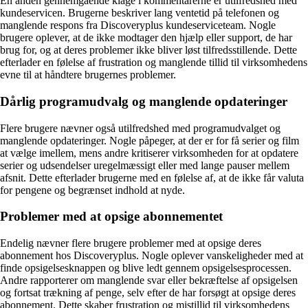
En anden gennemgående klage i kommentarerne er utilfredshed med
kundeservicen. Brugerne beskriver lang ventetid på telefonen og
manglende respons fra Discoveryplus kundeserviceteam. Nogle
brugere oplever, at de ikke modtager den hjælp eller support, de har
brug for, og at deres problemer ikke bliver løst tilfredsstillende. Dette
efterlader en følelse af frustration og manglende tillid til virksomhedens
evne til at håndtere brugernes problemer.
Dårlig programudvalg og manglende opdateringer
Flere brugere nævner også utilfredshed med programudvalget og
manglende opdateringer. Nogle påpeger, at der er for få serier og film
at vælge imellem, mens andre kritiserer virksomheden for at opdatere
serier og udsendelser uregelmæssigt eller med lange pauser mellem
afsnit. Dette efterlader brugerne med en følelse af, at de ikke får valuta
for pengene og begrænset indhold at nyde.
Problemer med at opsige abonnementet
Endelig nævner flere brugere problemer med at opsige deres
abonnement hos Discoveryplus. Nogle oplever vanskeligheder med at
finde opsigelsesknappen og blive ledt gennem opsigelsesprocessen.
Andre rapporterer om manglende svar eller bekræftelse af opsigelsen
og fortsat trækning af penge, selv efter de har forsøgt at opsige deres
abonnement. Dette skaber frustration og mistillid til virksomhedens