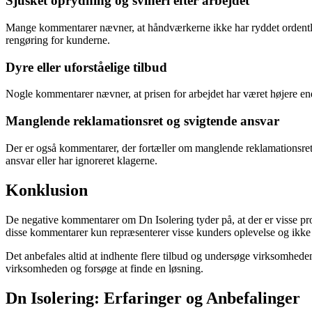
Sjusket oprydning og svineri efter arbejdet
Mange kommentarer nævner, at håndværkerne ikke har ryddet ordentligt o
rengøring for kunderne.
Dyre eller uforståelige tilbud
Nogle kommentarer nævner, at prisen for arbejdet har været højere end
Manglende reklamationsret og svigtende ansvar
Der er også kommentarer, der fortæller om manglende reklamationsret 
ansvar eller har ignoreret klagerne.
Konklusion
De negative kommentarer om Dn Isolering tyder på, at der er visse p
disse kommentarer kun repræsenterer visse kunders oplevelse og ikke n
Det anbefales altid at indhente flere tilbud og undersøge virksomhe
virksomheden og forsøge at finde en løsning.
Dn Isolering: Erfaringer og Anbefalinger