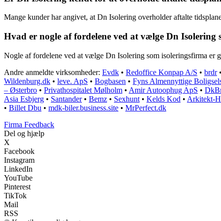
Mange kunder har angivet, at Dn Isolering overholder aftalte tidsplane
Hvad er nogle af fordelene ved at vælge Dn Isolering 
Nogle af fordelene ved at vælge Dn Isolering som isoleringsfirma er
Andre anmeldte virksomheder:
Evdk
•
Redoffice Konpap A/S
•
brdr
Wildenburg.dk
•
leve. ApS
•
Bogbasen
•
Fyns Almennyttige Boligsel
– Østerbro
•
Privathospitalet Mølholm
•
Amir Autoophug ApS
•
DkBr
Asia Esbjerg
•
Santander
•
Bemz
•
Sexhunt
•
Kelds Kod
•
Arkitekt-H
•
Billet Dbu
•
mdk-biler.business.site
•
MrPerfect.dk
Firma Feedback
Del og hjælp
X
Facebook
Instagram
LinkedIn
YouTube
Pinterest
TikTok
Mail
RSS