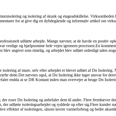
 hulmursisolering og isolering af skunk og etageadskillelse. Virksomhed
mmentarer for at give dig en dybdegående og informativ artikel om virks
rofessionelt udførte arbejde. Mange nævner, at de havde en positiv ople
et var venlige og hjælpsomme hele vejen igennem processen.En kommentar
 blev angivet som rimelig, og arbejdet blev udført ordenligt uden no
solering af mure, selv efter arbejdet er blevet udført af Dn Isolering. 
ekræfte dette.Det nævnes også, at Dn Isolering ikke tager ansvar for der
efaler endda at se DR Kontant inden man overvejer at bruge Dn Isoleri
, der roser Dn Isolering og anbefaler dem til andre. Flere fremhæver de
r udførte isoleringsarbejdet og ryddede op efter sig.Flere kunder nævne
tive effekter af isoleringen, såsom lavere varmeforbrug og bedre akustik