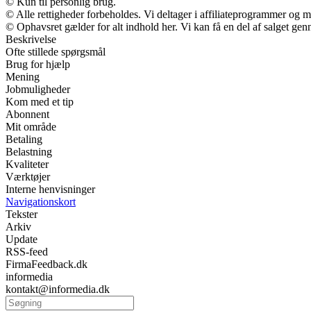
© Kun til personlig brug.
© Alle rettigheder forbeholdes. Vi deltager i affiliateprogrammer og m
© Ophavsret gælder for alt indhold her. Vi kan få en del af salget gen
Beskrivelse
Ofte stillede spørgsmål
Brug for hjælp
Mening
Jobmuligheder
Kom med et tip
Abonnent
Mit område
Betaling
Belastning
Kvaliteter
Værktøjer
Interne henvisninger
Navigationskort
Tekster
Arkiv
Update
RSS-feed
FirmaFeedback.dk
informedia
kontakt@informedia.dk