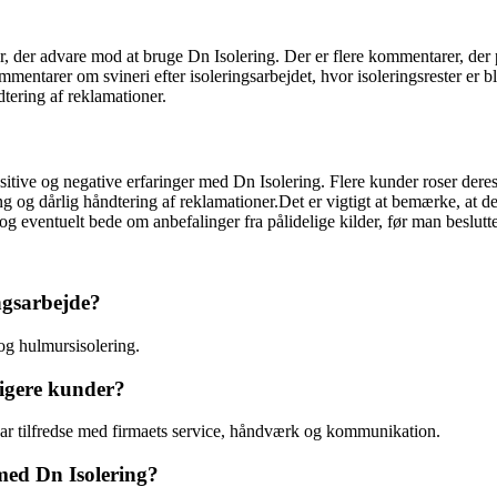
r, der advare mod at bruge Dn Isolering. Der er flere kommentarer, der p
mentarer om svineri efter isoleringsarbejdet, hvor isoleringsrester er b
dtering af reklamationer.
ive og negative erfaringer med Dn Isolering. Flere kunder roser deres 
 og dårlig håndtering af reklamationer.Det er vigtigt at bemærke, at de
 og eventuelt bede om anbefalinger fra pålidelige kilder, før man beslutt
ngsarbejde?
 og hulmursisolering.
igere kunder?
 var tilfredse med firmaets service, håndværk og kommunikation.
 med Dn Isolering?