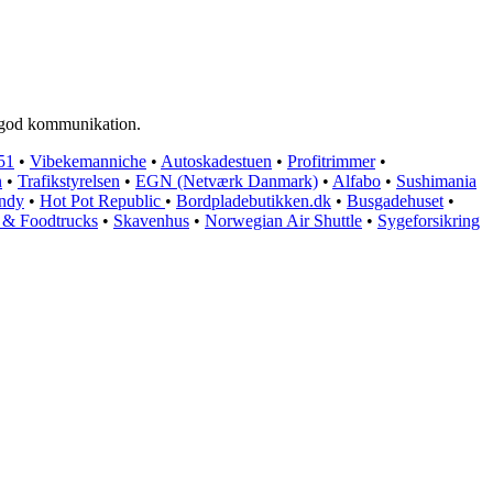
g god kommunikation.
51
•
Vibekemanniche
•
Autoskadestuen
•
Profitrimmer
•
n
•
Trafikstyrelsen
•
EGN (Netværk Danmark)
•
Alfabo
•
Sushimania
ndy
•
Hot Pot Republic
•
Bordpladebutikken.dk
•
Busgadehuset
•
 & Foodtrucks
•
Skavenhus
•
Norwegian Air Shuttle
•
Sygeforsikring