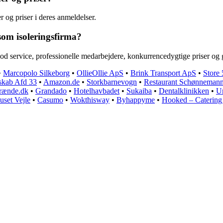
r og priser i deres anmeldelser.
som isoleringsfirma?
 god service, professionelle medarbejdere, konkurrencedygtige priser o
•
Marcopolo Silkeborg
•
OllieOllie ApS
•
Brink Transport ApS
•
Store 
skab Afd 33
•
Amazon.de
•
Storkbarnevogn
•
Restaurant Schønneman
ænde.dk
•
Grandado
•
Hotelhavbadet
•
Sukaiba
•
Dentalklinikken
•
U
uset Vejle
•
Casumo
•
Wokthisway
•
Byhappyme
•
Hooked – Catering