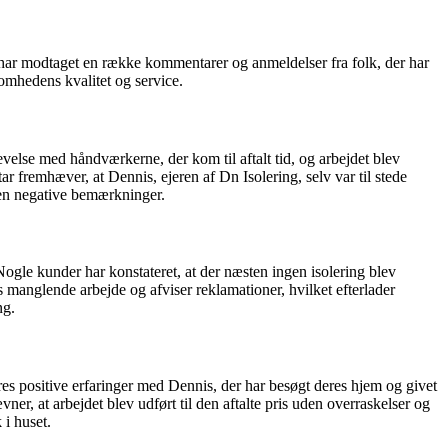
en har modtaget en række kommentarer og anmeldelser fra folk, der har
omhedens kvalitet og service.
velse med håndværkerne, der kom til aftalt tid, og arbejdet blev
 fremhæver, at Dennis, ejeren af Dn Isolering, selv var til stede
gen negative bemærkninger.
Nogle kunder har konstateret, at der næsten ingen isolering blev
es manglende arbejde og afviser reklamationer, hvilket efterlader
ng.
res positive erfaringer med Dennis, der har besøgt deres hjem og givet
r, at arbejdet blev udført til den aftalte pris uden overraskelser og
 i huset.