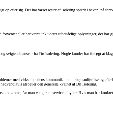
p efter sig. Der har været rester af isolering spredt i haven, på fortove
 forventet eller har været inkluderet uforståelige oplysninger, der har
og svigtende ansvar fra Dn Isolering. Nogle kunder har forsøgt at klag
roblemer med virksomhedens kommunikation, arbejdsudførelse og efterfø
ødvendigvis afspejler den generelle kvalitet af Dn Isolering.
dens omdømme, før man vælger en serviceudbyder. Hvis man har konkrete