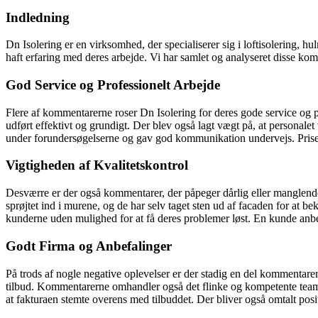
Indledning
Dn Isolering er en virksomhed, der specialiserer sig i loftisolering,
haft erfaring med deres arbejde. Vi har samlet og analyseret disse ko
God Service og Professionelt Arbejde
Flere af kommentarerne roser Dn Isolering for deres gode service og p
udført effektivt og grundigt. Der blev også lagt vægt på, at personal
under forundersøgelserne og gav god kommunikation undervejs. Prisen
Vigtigheden af Kvalitetskontrol
Desværre er der også kommentarer, der påpeger dårlig eller manglende i
sprøjtet ind i murene, og de har selv taget sten ud af facaden for at b
kunderne uden mulighed for at få deres problemer løst. En kunde anb
Godt Firma og Anbefalinger
På trods af nogle negative oplevelser er der stadig en del kommentarer
tilbud. Kommentarerne omhandler også det flinke og kompetente team, de
at fakturaen stemte overens med tilbuddet. Der bliver også omtalt posi