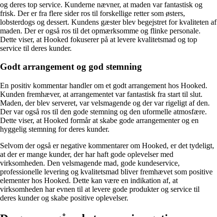
og deres top service. Kunderne nævner, at maden var fantastisk og
frisk. Der er fra flere sider ros til forskellige retter som østers,
lobsterdogs og dessert. Kundens gæster blev begejstret for kvaliteten af
maden. Der er også ros til det opmærksomme og flinke personale.
Dette viser, at Hooked fokuserer på at levere kvalitetsmad og top
service til deres kunder.
Godt arrangement og god stemning
En positiv kommentar handler om et godt arrangement hos Hooked.
Kunden fremhæver, at arrangementet var fantastisk fra start til slut.
Maden, der blev serveret, var velsmagende og der var rigeligt af den.
Der var også ros til den gode stemning og den uformelle atmosfære.
Dette viser, at Hooked formår at skabe gode arrangementer og en
hyggelig stemning for deres kunder.
Selvom der også er negative kommentarer om Hooked, er det tydeligt,
at der er mange kunder, der har haft gode oplevelser med
virksomheden. Den velsmagende mad, gode kundeservice,
professionelle levering og kvalitetsmad bliver fremhævet som positive
elementer hos Hooked. Dette kan være en indikation af, at
virksomheden har evnen til at levere gode produkter og service til
deres kunder og skabe positive oplevelser.