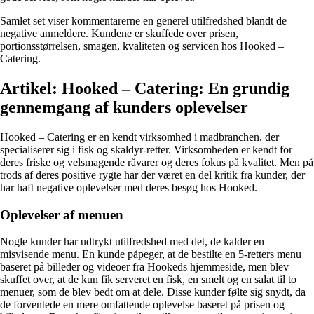
Samlet set viser kommentarerne en generel utilfredshed blandt de
negative anmeldere. Kundene er skuffede over prisen,
portionsstørrelsen, smagen, kvaliteten og servicen hos Hooked –
Catering.
Artikel: Hooked – Catering: En grundig
gennemgang af kunders oplevelser
Hooked – Catering er en kendt virksomhed i madbranchen, der
specialiserer sig i fisk og skaldyr-retter. Virksomheden er kendt for
deres friske og velsmagende råvarer og deres fokus på kvalitet. Men på
trods af deres positive rygte har der været en del kritik fra kunder, der
har haft negative oplevelser med deres besøg hos Hooked.
Oplevelser af menuen
Nogle kunder har udtrykt utilfredshed med det, de kalder en
misvisende menu. En kunde påpeger, at de bestilte en 5-retters menu
baseret på billeder og videoer fra Hookeds hjemmeside, men blev
skuffet over, at de kun fik serveret en fisk, en smelt og en salat til to
menuer, som de blev bedt om at dele. Disse kunder følte sig snydt, da
de forventede en mere omfattende oplevelse baseret på prisen og