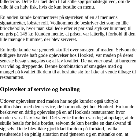
billederne. Dette har fået dem til at stille spørgsmålstegn ved, om de
ville få en halv fisk, hvis de kun bestilte en menu.
En anden kunde kommenterer på størrelsen af ​​en af ​​menuens
signaturretter, lobster roll. Vedkommende beskriver det som en lille
briochebolle, hvor man skal lede efter et par små stykker hummer, til
en pris på 145 kr. Kunden mente, at prisen var latterlig i forhold til den
lille mængde hummer, der blev serveret.
En tredje kunde var generelt skuffet over smagen af ​​maden. Selvom de
tidligere havde haft gode oplevelser hos Hooked, var maden på deres
seneste besøg smagsløs og af lav kvalitet. De nævner også, at burgeren
var våd og dryppende. Denne kombination af smagsløs mad og
mangel på kvalitet fik dem til at beslutte sig for ikke at vende tilbage til
restauranten.
Oplevelser af service og betaling
Udover oplevelser med maden har nogle kunder også udtrykt
utilfredshed med den service, de har modtaget hos Hooked. En kunde
beskriver en dårlig oplevelse på en af ​​Hookeds restauranter, hvor
maden var af lav kvalitet. Det værste for dem var dog at opdage, at de
skulle betale for hele bordet, selvom de kun bestilte en danskvand til
sig selv. Dette blev ikke gjort klart for dem på forhånd, hvilket
resulterede i en pinlig situation med tjeneren og en mistanke om, at