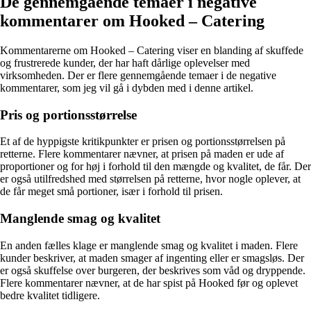
De gennemgående temaer i negative
kommentarer om Hooked – Catering
Kommentarerne om Hooked – Catering viser en blanding af skuffede
og frustrerede kunder, der har haft dårlige oplevelser med
virksomheden. Der er flere gennemgående temaer i de negative
kommentarer, som jeg vil gå i dybden med i denne artikel.
Pris og portionsstørrelse
Et af de hyppigste kritikpunkter er prisen og portionsstørrelsen på
retterne. Flere kommentarer nævner, at prisen på maden er ude af
proportioner og for høj i forhold til den mængde og kvalitet, de får. Der
er også utilfredshed med størrelsen på retterne, hvor nogle oplever, at
de får meget små portioner, især i forhold til prisen.
Manglende smag og kvalitet
En anden fælles klage er manglende smag og kvalitet i maden. Flere
kunder beskriver, at maden smager af ingenting eller er smagsløs. Der
er også skuffelse over burgeren, der beskrives som våd og dryppende.
Flere kommentarer nævner, at de har spist på Hooked før og oplevet
bedre kvalitet tidligere.