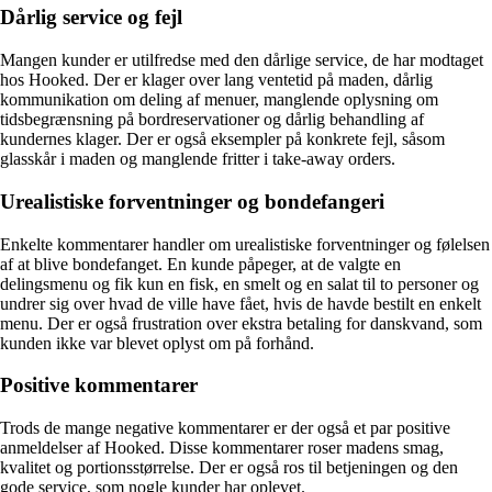
Dårlig service og fejl
Mangen kunder er utilfredse med den dårlige service, de har modtaget
hos Hooked. Der er klager over lang ventetid på maden, dårlig
kommunikation om deling af menuer, manglende oplysning om
tidsbegrænsning på bordreservationer og dårlig behandling af
kundernes klager. Der er også eksempler på konkrete fejl, såsom
glasskår i maden og manglende fritter i take-away orders.
Urealistiske forventninger og bondefangeri
Enkelte kommentarer handler om urealistiske forventninger og følelsen
af at blive bondefanget. En kunde påpeger, at de valgte en
delingsmenu og fik kun en fisk, en smelt og en salat til to personer og
undrer sig over hvad de ville have fået, hvis de havde bestilt en enkelt
menu. Der er også frustration over ekstra betaling for danskvand, som
kunden ikke var blevet oplyst om på forhånd.
Positive kommentarer
Trods de mange negative kommentarer er der også et par positive
anmeldelser af Hooked. Disse kommentarer roser madens smag,
kvalitet og portionsstørrelse. Der er også ros til betjeningen og den
gode service, som nogle kunder har oplevet.