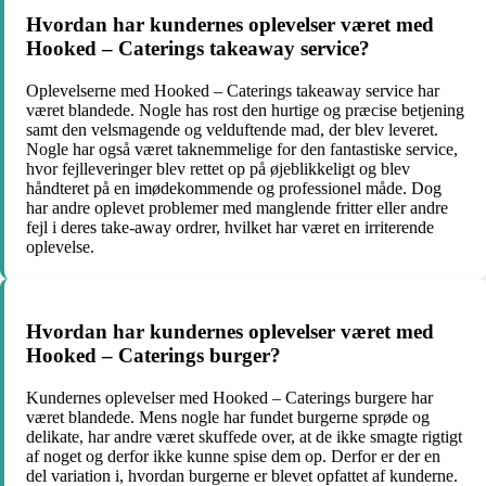
Hvordan har kundernes oplevelser været med
Hooked – Caterings takeaway service?
Oplevelserne med Hooked – Caterings takeaway service har
været blandede. Nogle has rost den hurtige og præcise betjening
samt den velsmagende og velduftende mad, der blev leveret.
Nogle har også været taknemmelige for den fantastiske service,
hvor fejlleveringer blev rettet op på øjeblikkeligt og blev
håndteret på en imødekommende og professionel måde. Dog
har andre oplevet problemer med manglende fritter eller andre
fejl i deres take-away ordrer, hvilket har været en irriterende
oplevelse.
Hvordan har kundernes oplevelser været med
Hooked – Caterings burger?
Kundernes oplevelser med Hooked – Caterings burgere har
været blandede. Mens nogle har fundet burgerne sprøde og
delikate, har andre været skuffede over, at de ikke smagte rigtigt
af noget og derfor ikke kunne spise dem op. Derfor er der en
del variation i, hvordan burgerne er blevet opfattet af kunderne.