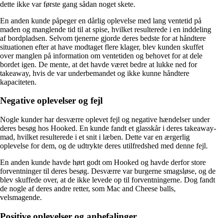
dette ikke var første gang sådan noget skete.
En anden kunde påpeger en dårlig oplevelse med lang ventetid på
maden og manglende tid til at spise, hvilket resulterede i en inddeling
af bordpladsen. Selvom tjenerne gjorde deres bedste for at håndtere
situationen efter at have modtaget flere klager, blev kunden skuffet
over manglen på information om ventetiden og behovet for at dele
bordet igen. De mente, at det havde været bedre at lukke ned for
takeaway, hvis de var underbemandet og ikke kunne håndtere
kapaciteten.
Negative oplevelser og fejl
Nogle kunder har desværre oplevet fejl og negative hændelser under
deres besøg hos Hooked. En kunde fandt et glasskår i deres takeaway-
mad, hvilket resulterede i et snit i læben. Dette var en ærgerlig
oplevelse for dem, og de udtrykte deres utilfredshed med denne fejl.
En anden kunde havde hørt godt om Hooked og havde derfor store
forventninger til deres besøg. Desværre var burgerne smagsløse, og de
blev skuffede over, at de ikke levede op til forventningerne. Dog fandt
de nogle af deres andre retter, som Mac and Cheese balls,
velsmagende.
Positive oplevelser og anbefalinger