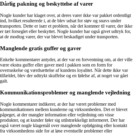
Dårlig pakning og beskyttelse af varer
Nogle kunder har klaget over, at deres varer ikke var pakket ordentligt
ind, hvilket resulterede i, at de blev udsat for støv og snavs under
transporten. Dette er især et problem, når det kommer til varer, der ikke
er tæt forseglet eller beskyttet. Nogle kunder har også givet udtryk for,
at de modtog varer, der var blevet beskadiget under transporten.
Manglende gratis guffer og gaver
Enkelte kommentarer antyder, at der var en forventning om, at der ville
være ekstra guffer eller gaver med i pakken som en form for
overraskelse og værdsættelse af kundens loyalitet. Når dette ikke var
tilfældet, blev der udtrykt skuffelse og en følelse af, at noget var gået
galt.
Kommunikationsproblemer og manglende vejledning
Nogle kommentarer indikerer, at der har været problemer med
kommunikationen mellem kunderne og virksomheden. Det er blevet
påpeget, at der mangler information eller vejledning om visse
produkter, og at kunder føler sig utilstrækkeligt informeret. Der har
også været nogle klagemål over manglende opfølgning eller kontakt
fra virksomhedens side for at løse eventuelle problemer eller