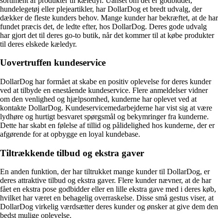
sortiment af produkter til kæledyr. Uanset om det er godbidder,
hundelegetøj eller plejeartikler, har DollarDog et bredt udvalg, der
dækker de fleste kunders behov. Mange kunder har bekræftet, at de har
fundet præcis det, de ledte efter, hos DollarDog. Deres gode udvalg
har gjort det til deres go-to butik, når det kommer til at købe produkter
til deres elskede kæledyr.
Uovertruffen kundeservice
DollarDog har formået at skabe en positiv oplevelse for deres kunder
ved at tilbyde en enestående kundeservice. Flere anmeldelser vidner
om den venlighed og hjælpsomhed, kunderne har oplevet ved at
kontakte DollarDog. Kundeservicemedarbejderne har vist sig at være
lydhøre og hurtigt besvaret spørgsmål og bekymringer fra kunderne.
Dette har skabt en følelse af tillid og pålidelighed hos kunderne, der er
afgørende for at opbygge en loyal kundebase.
Tiltrækkende tilbud og ekstra gaver
En anden funktion, der har tiltrukket mange kunder til DollarDog, er
deres attraktive tilbud og ekstra gaver. Flere kunder nævner, at de har
fået en ekstra pose godbidder eller en lille ekstra gave med i deres køb,
hvilket har været en behagelig overraskelse. Disse små gestus viser, at
DollarDog virkelig værdsætter deres kunder og ønsker at give dem den
bedst mulige oplevelse.