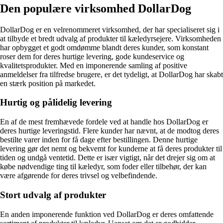
Den populære virksomhed DollarDog
DollarDog er en velrenommeret virksomhed, der har specialiseret sig i
at tilbyde et bredt udvalg af produkter til kæledyrsejere. Virksomheden
har opbygget et godt omdømme blandt deres kunder, som konstant
roser dem for deres hurtige levering, gode kundeservice og
kvalitetsprodukter. Med en imponerende samling af positive
anmeldelser fra tilfredse brugere, er det tydeligt, at DollarDog har skabt
en stærk position på markedet.
Hurtig og pålidelig levering
En af de mest fremhævede fordele ved at handle hos DollarDog er
deres hurtige leveringstid. Flere kunder har nævnt, at de modtog deres
bestilte varer inden for få dage efter bestillingen. Denne hurtige
levering gør det nemt og bekvemt for kunderne at få deres produkter til
tiden og undgå ventetid. Dette er især vigtigt, når det drejer sig om at
købe nødvendige ting til kæledyr, som foder eller tilbehør, der kan
være afgørende for deres trivsel og velbefindende.
Stort udvalg af produkter
En anden imponerende funktion ved DollarDog er deres omfattende