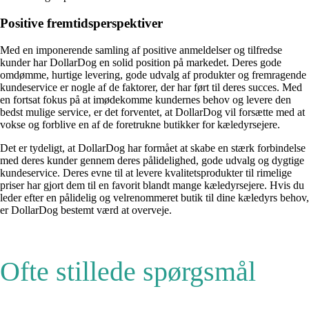
Positive fremtidsperspektiver
Med en imponerende samling af positive anmeldelser og tilfredse
kunder har DollarDog en solid position på markedet. Deres gode
omdømme, hurtige levering, gode udvalg af produkter og fremragende
kundeservice er nogle af de faktorer, der har ført til deres succes. Med
en fortsat fokus på at imødekomme kundernes behov og levere den
bedst mulige service, er det forventet, at DollarDog vil forsætte med at
vokse og forblive en af de foretrukne butikker for kæledyrsejere.
Det er tydeligt, at DollarDog har formået at skabe en stærk forbindelse
med deres kunder gennem deres pålidelighed, gode udvalg og dygtige
kundeservice. Deres evne til at levere kvalitetsprodukter til rimelige
priser har gjort dem til en favorit blandt mange kæledyrsejere. Hvis du
leder efter en pålidelig og velrenommeret butik til dine kæledyrs behov,
er DollarDog bestemt værd at overveje.
Ofte stillede spørgsmål