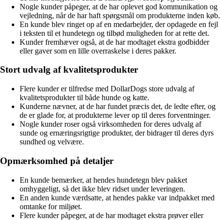
Nogle kunder påpeger, at de har oplevet god kommunikation og
vejledning, når de har haft spørgsmål om produkterne inden køb.
En kunde blev ringet op af en medarbejder, der opdagede en fejl
i teksten til et hundetegn og tilbød muligheden for at rette det.
Kunder fremhæver også, at de har modtaget ekstra godbidder
eller gaver som en lille overraskelse i deres pakker.
Stort udvalg af kvalitetsprodukter
Flere kunder er tilfredse med DollarDogs store udvalg af
kvalitetsprodukter til både hunde og katte.
Kunderne nævner, at de har fundet præcis det, de ledte efter, og
de er glade for, at produkterne lever op til deres forventninger.
Nogle kunder roser også virksomheden for deres udvalg af
sunde og ernæringsrigtige produkter, der bidrager til deres dyrs
sundhed og velvære.
Opmærksomhed på detaljer
En kunde bemærker, at hendes hundetegn blev pakket
omhyggeligt, så det ikke blev ridset under leveringen.
En anden kunde værdsatte, at hendes pakke var indpakket med
omtanke for miljøet.
Flere kunder påpeger, at de har modtaget ekstra prøver eller