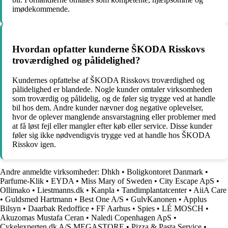
imødekommende.
Hvordan opfatter kunderne ŠKODA Risskovs
troværdighed og pålidelighed?
Kundernes opfattelse af ŠKODA Risskovs troværdighed og
pålidelighed er blandede. Nogle kunder omtaler virksomheden
som troværdig og pålidelig, og de føler sig trygge ved at handle
bil hos dem. Andre kunder nævner dog negative oplevelser,
hvor de oplever manglende ansvarstagning eller problemer med
at få løst fejl eller mangler efter køb eller service. Disse kunder
føler sig ikke nødvendigvis trygge ved at handle hos ŠKODA
Risskov igen.
Andre anmeldte virksomheder:
Dhkh
•
Boligkontoret Danmark
•
Parfume-Klik
•
EYDA
•
Miss Mary of Sweden
•
City Escape ApS
•
Ollimako
•
Liestmanns.dk
•
Kanpla
•
Tandimplantatcenter
•
AiiA Care
•
Guldsmed Hartmann
•
Best One A/S
•
GulvKanonen
•
Applus
Bilsyn
•
Daarbak Redoffice
•
FF Aarhus
•
Spies
•
LÉ MOSCH
•
Akuzomas Mustafa Ceran
•
Naledi Copenhagen ApS
•
Cykelexperten.dk A/S MEGASTORE
•
Pizza & Pasta Service
•