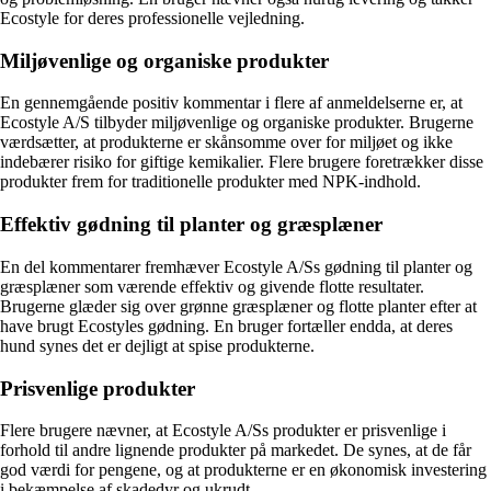
Ecostyle for deres professionelle vejledning.
Miljøvenlige og organiske produkter
En gennemgående positiv kommentar i flere af anmeldelserne er, at
Ecostyle A/S tilbyder miljøvenlige og organiske produkter. Brugerne
værdsætter, at produkterne er skånsomme over for miljøet og ikke
indebærer risiko for giftige kemikalier. Flere brugere foretrækker disse
produkter frem for traditionelle produkter med NPK-indhold.
Effektiv gødning til planter og græsplæner
En del kommentarer fremhæver Ecostyle A/Ss gødning til planter og
græsplæner som værende effektiv og givende flotte resultater.
Brugerne glæder sig over grønne græsplæner og flotte planter efter at
have brugt Ecostyles gødning. En bruger fortæller endda, at deres
hund synes det er dejligt at spise produkterne.
Prisvenlige produkter
Flere brugere nævner, at Ecostyle A/Ss produkter er prisvenlige i
forhold til andre lignende produkter på markedet. De synes, at de får
god værdi for pengene, og at produkterne er en økonomisk investering
i bekæmpelse af skadedyr og ukrudt.