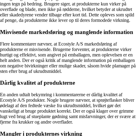
ingen tegn på bedring. Brugere siger, at produkterne kun virker på
overflade og blade, men ikke på rødderne, hvilket betyder at ukrudtet
eller skadedyrene vender tilbage efter kort tid. Dette opleves som spild
af penge, da produkterne ikke lever op til deres formodede virkning.
Misvisende markedsføring og manglende information
Flere kommentarer nævner, at Ecostyle A/S markedsføring af
produkterne er misvisende. Brugerne forventer, at produkterne virker
hurtigt og effektivt, som angivet på emballagen, men oplevelsen er en
helt anden. Der er også kritik af manglende information på emballagen
om negative bivirkninger eller mulige skader, såsom hvide plamager på
sten efter brug af ukrudtsmiddel.
Dårlig kvalitet af produkterne
En anden udtalt bekymring i kommentarerne er dårlig kvalitet af
Ecostyle A/S produkter. Nogle brugere nævner, at sprøjteflasker bliver
ødelagt af den fedtede væske fra ukrudtsmiddel, hvilket gør det
vanskeligt at bruge produktet korrekt. Der er også klager over grimme
lugt ved brug af stueplante gødning samt misfarvninger, der er svære at
fjerne fra krukker og andre overflader.
Mangler i produkternes virkning