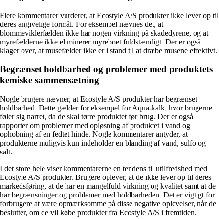
Flere kommentarer vurderer, at Ecostyle A/S produkter ikke lever op til
deres angivelige formål. For eksempel nævnes det, at
blommeviklerfælden ikke har nogen virkning på skadedyrene, og at
myrefælderne ikke eliminerer myreboet fuldstændigt. Der er også
klager over, at musefælder ikke er i stand til at dræbe musene effektivt.
Begrænset holdbarhed og problemer med produktets
kemiske sammensætning
Nogle brugere nævner, at Ecostyle A/S produkter har begrænset
holdbarhed. Dette gælder for eksempel for Aqua-kalk, hvor brugerne
føler sig narret, da de skal tørre produktet før brug. Der er også
rapporter om problemer med opløsning af produktet i vand og
ophobning af en fedtet hinde. Nogle kommentarer antyder, at
produkterne muligvis kun indeholder en blanding af vand, sulfo og
salt.
I det store hele viser kommentarerne en tendens til utilfredshed med
Ecostyle A/S produkter. Brugere oplever, at de ikke lever op til deres
markedsføring, at de har en mangelfuld virkning og kvalitet samt at de
har begrænsninger og problemer med holdbarheden. Det er vigtigt for
forbrugere at være opmærksomme på disse negative oplevelser, når de
beslutter, om de vil købe produkter fra Ecostyle A/S i fremtiden.