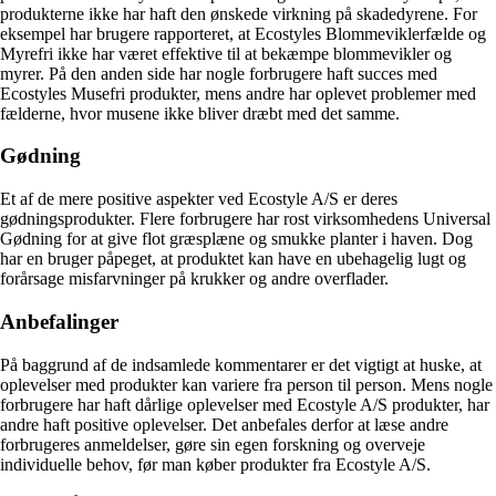
produkterne ikke har haft den ønskede virkning på skadedyrene. For
eksempel har brugere rapporteret, at Ecostyles Blommeviklerfælde og
Myrefri ikke har været effektive til at bekæmpe blommevikler og
myrer. På den anden side har nogle forbrugere haft succes med
Ecostyles Musefri produkter, mens andre har oplevet problemer med
fælderne, hvor musene ikke bliver dræbt med det samme.
Gødning
Et af de mere positive aspekter ved Ecostyle A/S er deres
gødningsprodukter. Flere forbrugere har rost virksomhedens Universal
Gødning for at give flot græsplæne og smukke planter i haven. Dog
har en bruger påpeget, at produktet kan have en ubehagelig lugt og
forårsage misfarvninger på krukker og andre overflader.
Anbefalinger
På baggrund af de indsamlede kommentarer er det vigtigt at huske, at
oplevelser med produkter kan variere fra person til person. Mens nogle
forbrugere har haft dårlige oplevelser med Ecostyle A/S produkter, har
andre haft positive oplevelser. Det anbefales derfor at læse andre
forbrugeres anmeldelser, gøre sin egen forskning og overveje
individuelle behov, før man køber produkter fra Ecostyle A/S.