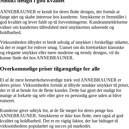
Smukt design i god kvalitet
ANNEBRAUNER er kendt for deres flotte designs, der formår at
fange øjet og skabe interesse hos kunderne. Smykkerne er fremstillet i
god kvalitet og lever fuldt op til forventningerne. Kundeanmeldelserne
vidner om kundernes tilfredshed med smykkernes udseende og
holdbarhed.
Virksomheden tilbyder et bredt udvalg af smykker i forskellige stilarter,
så der er noget for enhver smag. Uanset om du foretrækker klassiske
og elegante smykker eller mere moderne og trendy designs, vil du
kunne finde det hos ANNEBRAUNER.
Overkommelige priser tilgængelige for alle
Et af de mest bemærkelsesværdige træk ved ANNEBRAUNER er
deres priser. Virksomheden formår at tilbyde smukke smykker til priser,
der er til at betale for de fleste kunder. Dette har gjort det muligt for
mange at forkæle sig selv eller give en personlig gave uden at blive
ruineret.
Kunderne giver udtryk for, at de får meget for deres penge hos
ANNEBRAUNER. Smykkerne er ikke kun flotte, men også af god
kvalitet og holdbarhed. Det er en vigtig faktor, der har bidraget til
virksomhedens popularitet og succes på markedet.