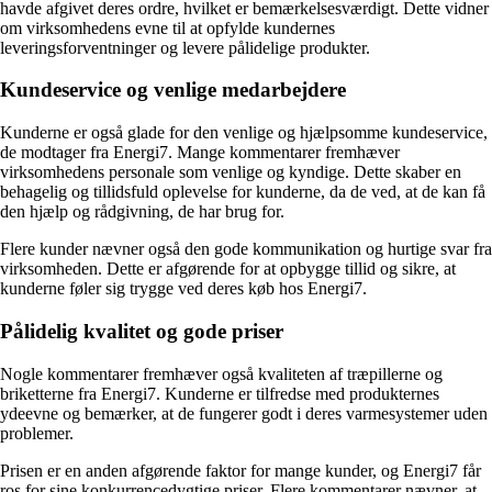
havde afgivet deres ordre, hvilket er bemærkelsesværdigt. Dette vidner
om virksomhedens evne til at opfylde kundernes
leveringsforventninger og levere pålidelige produkter.
Kundeservice og venlige medarbejdere
Kunderne er også glade for den venlige og hjælpsomme kundeservice,
de modtager fra Energi7. Mange kommentarer fremhæver
virksomhedens personale som venlige og kyndige. Dette skaber en
behagelig og tillidsfuld oplevelse for kunderne, da de ved, at de kan få
den hjælp og rådgivning, de har brug for.
Flere kunder nævner også den gode kommunikation og hurtige svar fra
virksomheden. Dette er afgørende for at opbygge tillid og sikre, at
kunderne føler sig trygge ved deres køb hos Energi7.
Pålidelig kvalitet og gode priser
Nogle kommentarer fremhæver også kvaliteten af træpillerne og
briketterne fra Energi7. Kunderne er tilfredse med produkternes
ydeevne og bemærker, at de fungerer godt i deres varmesystemer uden
problemer.
Prisen er en anden afgørende faktor for mange kunder, og Energi7 får
ros for sine konkurrencedygtige priser. Flere kommentarer nævner, at