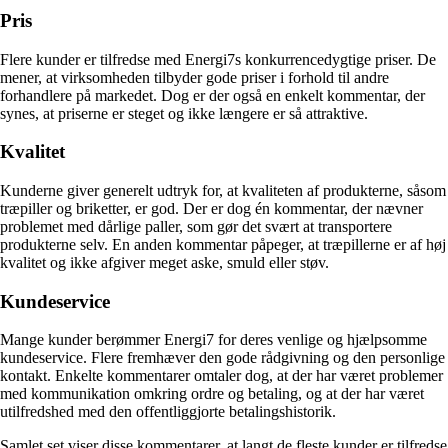
Pris
Flere kunder er tilfredse med Energi7s konkurrencedygtige priser. De
mener, at virksomheden tilbyder gode priser i forhold til andre
forhandlere på markedet. Dog er der også en enkelt kommentar, der
synes, at priserne er steget og ikke længere er så attraktive.
Kvalitet
Kunderne giver generelt udtryk for, at kvaliteten af produkterne, såsom
træpiller og briketter, er god. Der er dog én kommentar, der nævner
problemet med dårlige paller, som gør det svært at transportere
produkterne selv. En anden kommentar påpeger, at træpillerne er af høj
kvalitet og ikke afgiver meget aske, smuld eller støv.
Kundeservice
Mange kunder berømmer Energi7 for deres venlige og hjælpsomme
kundeservice. Flere fremhæver den gode rådgivning og den personlige
kontakt. Enkelte kommentarer omtaler dog, at der har været problemer
med kommunikation omkring ordre og betaling, og at der har været
utilfredshed med den offentliggjorte betalingshistorik.
Samlet set viser disse kommentarer, at langt de fleste kunder er tilfredse