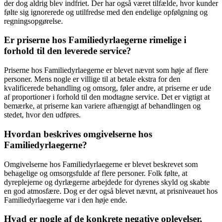
der dog aldrig blev indfriet. Der har også været tilfælde, hvor kunder
følte sig ignorerede og utilfredse med den endelige opfølgning og
regningsopgørelse.
Er priserne hos Familiedyrlaegerne rimelige i
forhold til den leverede service?
Priserne hos Familiedyrlaegerne er blevet nævnt som høje af flere
personer. Mens nogle er villige til at betale ekstra for den
kvalificerede behandling og omsorg, føler andre, at priserne er ude
af proportioner i forhold til den modtagne service. Det er vigtigt at
bemærke, at priserne kan variere afhængigt af behandlingen og
stedet, hvor den udføres.
Hvordan beskrives omgivelserne hos
Familiedyrlaegerne?
Omgivelserne hos Familiedyrlaegerne er blevet beskrevet som
behagelige og omsorgsfulde af flere personer. Folk følte, at
dyreplejerne og dyrlægerne arbejdede for dyrenes skyld og skabte
en god atmosfære. Dog er der også blevet nævnt, at prisniveauet hos
Familiedyrlaegerne var i den høje ende.
Hvad er nogle af de konkrete negative oplevelser,