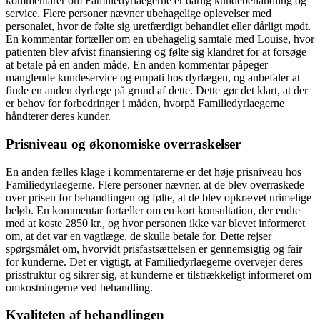
kommentarer om Familiedyrlaegerne er dårlig kundebehandling og
service. Flere personer nævner ubehagelige oplevelser med
personalet, hvor de følte sig uretfærdigt behandlet eller dårligt mødt.
En kommentar fortæller om en ubehagelig samtale med Louise, hvor
patienten blev afvist finansiering og følte sig klandret for at forsøge
at betale på en anden måde. En anden kommentar påpeger
manglende kundeservice og empati hos dyrlægen, og anbefaler at
finde en anden dyrlæge på grund af dette. Dette gør det klart, at der
er behov for forbedringer i måden, hvorpå Familiedyrlaegerne
håndterer deres kunder.
Prisniveau og økonomiske overraskelser
En anden fælles klage i kommentarerne er det høje prisniveau hos
Familiedyrlaegerne. Flere personer nævner, at de blev overraskede
over prisen for behandlingen og følte, at de blev opkrævet urimelige
beløb. En kommentar fortæller om en kort konsultation, der endte
med at koste 2850 kr., og hvor personen ikke var blevet informeret
om, at det var en vagtlæge, de skulle betale for. Dette rejser
spørgsmålet om, hvorvidt prisfastsættelsen er gennemsigtig og fair
for kunderne. Det er vigtigt, at Familiedyrlaegerne overvejer deres
prisstruktur og sikrer sig, at kunderne er tilstrækkeligt informeret om
omkostningerne ved behandling.
Kvaliteten af behandlingen