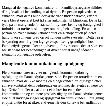
Mange af de negative kommentarer om Familiedyrlaegerne skildrer
dårlig kvalitet i behandlingen af dyrene. En person oplevede en
situation, hvor deres hund desværre døde under narkose, efter at
være blevet opereret kort tid efter ankomsten til klinikken. Dette kan
tyde på en manglende forståelse for dyrenes behov og forsigtighed i
forhold til at træffe beslutninger omkring behandling. En anden
person oplevede komplikationer efter en øjenoperation på deres
hund, hvor stingene brød op og hunden måtte syes igen. Dette rejser
bekymring omkring den faglige ekspertise og grundighed hos
Familiedyrlaegerne. Det er nødvendigt for virksomheden at sikre en
høj standard for behandlingen af dyrene for at undgå sådanne
situations og negative oplevelser.
Manglende kommunikation og opfølgning
Flere kommentarer nævner manglende kommunikation og
opfølgning fra Familiedyrlaegernes side. En person fortæller om en
situation, hvor de ikke modtog en tilbagevenden fra dyrlægen efter
at have kontaktet dem vedrørende en regning, der syntes at være for
høj. Dette fortæller os, at der er et behov for en bedre
kommunikation og en mere proaktiv tilgang fra Familiedyrlaegernes
side til at imødegå klager og spørgsmål fra deres kunder. Opfølgning
er også vigtig for at sikre, at dyrene får den korrekte behandling og