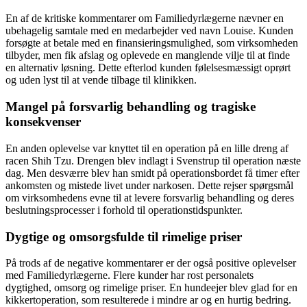
En af de kritiske kommentarer om Familiedyrlægerne nævner en
ubehagelig samtale med en medarbejder ved navn Louise. Kunden
forsøgte at betale med en finansieringsmulighed, som virksomheden
tilbyder, men fik afslag og oplevede en manglende vilje til at finde
en alternativ løsning. Dette efterlod kunden følelsesmæssigt oprørt
og uden lyst til at vende tilbage til klinikken.
Mangel på forsvarlig behandling og tragiske
konsekvenser
En anden oplevelse var knyttet til en operation på en lille dreng af
racen Shih Tzu. Drengen blev indlagt i Svenstrup til operation næste
dag. Men desværre blev han smidt på operationsbordet få timer efter
ankomsten og mistede livet under narkosen. Dette rejser spørgsmål
om virksomhedens evne til at levere forsvarlig behandling og deres
beslutningsprocesser i forhold til operationstidspunkter.
Dygtige og omsorgsfulde til rimelige priser
På trods af de negative kommentarer er der også positive oplevelser
med Familiedyrlægerne. Flere kunder har rost personalets
dygtighed, omsorg og rimelige priser. En hundeejer blev glad for en
kikkertoperation, som resulterede i mindre ar og en hurtig bedring.