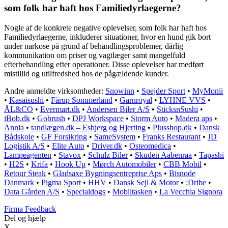
som folk har haft hos Familiedyrlaegerne?
Nogle af de konkrete negative oplevelser, som folk har haft hos
Familiedyrlaegerne, inkluderer situationer, hvor en hund gik bort
under narkose på grund af behandlingsproblemer, dårlig
kommunikation om priser og vagtlæger samt mangelfuld
efterbehandling efter operationer. Disse oplevelser har medført
mistillid og utilfredshed hos de pågældende kunder.
Andre anmeldte virksomheder:
Snowinn
•
Spejder Sport
•
MyMonii
•
Kasaisushi
•
Fårup Sommerland
•
Garnroyal
•
LYHNE VVS
•
ÅL&CO
•
Evermart.dk
•
Andersen Biler A/S
•
SticksnSushi
•
iBob.dk
•
Gobrush
•
DPJ Workspace
•
Storm Auto
•
Madera aps
•
Annia
•
tandlægen.dk – Esbjerg og Hjerting
•
Plusshop.dk
•
Dansk
Bådskole
•
GF Forsikring
•
SameSystem
•
Franks Restaurant
•
JD
Logistik A/S
•
Elite Auto
•
Driver.dk
•
Osteomedica
•
Lampeagenten
•
Stavox
•
Schulz Biler
•
Skuden Aabenraa
•
Tapashi
•
H2S
•
Krifa
•
Hook Up
•
Mørch Automobiler
•
CBB Mobil
•
Retour Steak
•
Gladsaxe Bygningsentreprise Aps
•
Bisnode
Danmark
•
Pigma Sport
•
HHV
•
Dansk Sejl & Motor
•
:Dribe
•
Data Gården A/S
•
Specialdogs
•
Mobiltasken
•
La Vecchia Signora
Firma Feedback
Del og hjælp
X