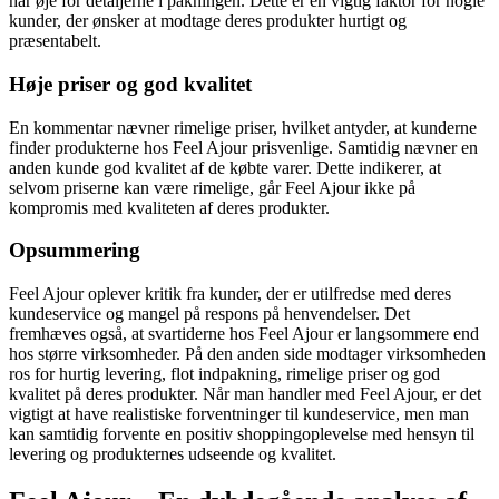
har øje for detaljerne i pakningen. Dette er en vigtig faktor for nogle
kunder, der ønsker at modtage deres produkter hurtigt og
præsentabelt.
Høje priser og god kvalitet
En kommentar nævner rimelige priser, hvilket antyder, at kunderne
finder produkterne hos Feel Ajour prisvenlige. Samtidig nævner en
anden kunde god kvalitet af de købte varer. Dette indikerer, at
selvom priserne kan være rimelige, går Feel Ajour ikke på
kompromis med kvaliteten af deres produkter.
Opsummering
Feel Ajour oplever kritik fra kunder, der er utilfredse med deres
kundeservice og mangel på respons på henvendelser. Det
fremhæves også, at svartiderne hos Feel Ajour er langsommere end
hos større virksomheder. På den anden side modtager virksomheden
ros for hurtig levering, flot indpakning, rimelige priser og god
kvalitet på deres produkter. Når man handler med Feel Ajour, er det
vigtigt at have realistiske forventninger til kundeservice, men man
kan samtidig forvente en positiv shoppingoplevelse med hensyn til
levering og produkternes udseende og kvalitet.