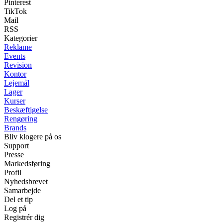
Pinterest
TikTok
Mail
RSS
Kategorier
Reklame
Events
Revision
Kontor
Lejemål
Lager
Kurser
Beskæftigelse
Rengøring
Brands
Bliv klogere på os
Support
Presse
Markedsføring
Profil
Nyhedsbrevet
Samarbejde
Del et tip
Log på
Registrér dig