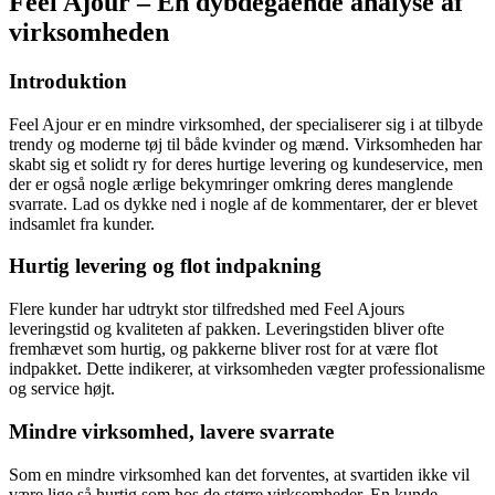
Feel Ajour – En dybdegående analyse af
virksomheden
Introduktion
Feel Ajour er en mindre virksomhed, der specialiserer sig i at tilbyde
trendy og moderne tøj til både kvinder og mænd. Virksomheden har
skabt sig et solidt ry for deres hurtige levering og kundeservice, men
der er også nogle ærlige bekymringer omkring deres manglende
svarrate. Lad os dykke ned i nogle af de kommentarer, der er blevet
indsamlet fra kunder.
Hurtig levering og flot indpakning
Flere kunder har udtrykt stor tilfredshed med Feel Ajours
leveringstid og kvaliteten af pakken. Leveringstiden bliver ofte
fremhævet som hurtig, og pakkerne bliver rost for at være flot
indpakket. Dette indikerer, at virksomheden vægter professionalisme
og service højt.
Mindre virksomhed, lavere svarrate
Som en mindre virksomhed kan det forventes, at svartiden ikke vil
være lige så hurtig som hos de større virksomheder. En kunde