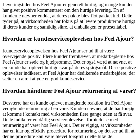
Leveringstiden hos Feel Ajour er generelt hurtig, og mange kunder
har givet positive kommentarer om den hurtige levering. En af
kunderne nævner endda, at deres pakke blev flot pakket ind. Dette
tyder på, at virksomheden har fokus på at levere produkterne hurtigt
til deres kunder og samtidig sikre, at emballagen er præsentabel.
Hvordan er kundeserviceoplevelsen hos Feel Ajour?
Kundeserviceoplevelsen hos Feel Ajour ser ud til at være
overvejende positiv. Flere kunder fremhæver, at medarbejderne hos
Feel Ajour er søde og hjælpsomme. Det er også værd at nævne, at
en kunde har oplevet hurtige svar på deres spørgsmål. Disse positive
oplevelser indikerer, at Feel Ajour har dedikerede medarbejdere, der
sætter en ære i at yde en god kundeservice.
Hvordan håndterer Feel Ajour returnering af varer?
Desværre har en kunde oplevet manglende reaktion fra Feel Ajour
vedrørende returnering af en vare. Kunden nævner, at de har forsøgt
at komme i kontakt med virksomheden flere gange uden at få svar.
Dette indikerer en dårlig serviceoplevelse i forbindelse med
returnering af varer hos Feel Ajour. Det er vigtigt, at virksomheder
har en klar og effektiv procedure for returnering, og det ser ud til, at
denne procedure kan være blevet forsømt i dette tilfælde.