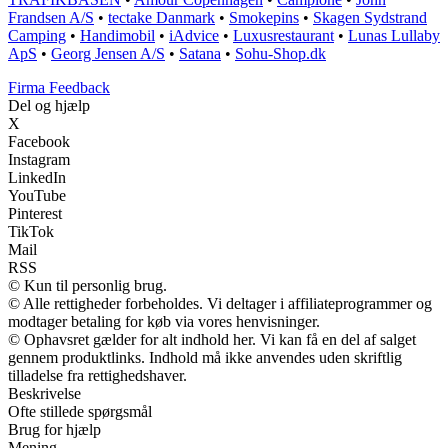
Frandsen A/S
•
tectake Danmark
•
Smokepins
•
Skagen Sydstrand
Camping
•
Handimobil
•
iAdvice
•
Luxusrestaurant
•
Lunas Lullaby
ApS
•
Georg Jensen A/S
•
Satana
•
Sohu-Shop.dk
Firma Feedback
Del og hjælp
X
Facebook
Instagram
LinkedIn
YouTube
Pinterest
TikTok
Mail
RSS
© Kun til personlig brug.
© Alle rettigheder forbeholdes. Vi deltager i affiliateprogrammer og
modtager betaling for køb via vores henvisninger.
© Ophavsret gælder for alt indhold her. Vi kan få en del af salget
gennem produktlinks. Indhold må ikke anvendes uden skriftlig
tilladelse fra rettighedshaver.
Beskrivelse
Ofte stillede spørgsmål
Brug for hjælp
Mening