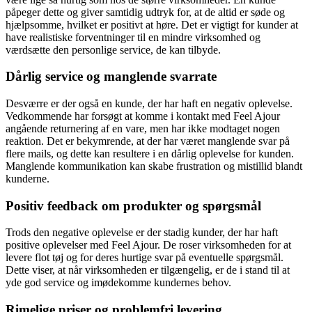
påpeger dette og giver samtidig udtryk for, at de altid er søde og
hjælpsomme, hvilket er positivt at høre. Det er vigtigt for kunder at
have realistiske forventninger til en mindre virksomhed og
værdsætte den personlige service, de kan tilbyde.
Dårlig service og manglende svarrate
Desværre er der også en kunde, der har haft en negativ oplevelse.
Vedkommende har forsøgt at komme i kontakt med Feel Ajour
angående returnering af en vare, men har ikke modtaget nogen
reaktion. Det er bekymrende, at der har været manglende svar på
flere mails, og dette kan resultere i en dårlig oplevelse for kunden.
Manglende kommunikation kan skabe frustration og mistillid blandt
kunderne.
Positiv feedback om produkter og spørgsmål
Trods den negative oplevelse er der stadig kunder, der har haft
positive oplevelser med Feel Ajour. De roser virksomheden for at
levere flot tøj og for deres hurtige svar på eventuelle spørgsmål.
Dette viser, at når virksomheden er tilgængelig, er de i stand til at
yde god service og imødekomme kundernes behov.
Rimelige priser og problemfri levering