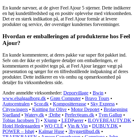
En kunde nævner, at de giver Feel Ajour 5 stjerner. Dette indikerer
en høj kundetilfredshed og en positiv oplevelse med virksomheden.
Det er en stærk indikation på, at Feel Ajour formår at levere
produkter og service, der overstiger kundernes forventninger.
Hvordan er emballeringen af produkterne hos Feel
Ajour?
En kunde kommenterer, at deres pakke var super flot pakket ind.
Selv om der ikke er yderligere detaljer om emballeringen, er
kommentaren et positivt tegn på, at Feel Ajour lægger vægt på
præsentation og sørger for en tilfredsstillende indpakning af deres
produkter. Dette indikerer en vis omhu og opmærksomhed på
detaljer fra virksomhedens side.
Andre anmeldte virksomheder:
Deporvillage
•
Bwin
•
www.elsalgaalborg.dk
•
Grøn Computer
•
Bravo Tours
•
Autocentralen
•
Scor.dk
•
Kompositterrasse
•
Sky Express
•
Cityswingers
•
Knitting for Olive
•
Motor Depotet
•
Brolaegning
Sjaelland
•
Watery.dk
•
:Dribe
•
Perfectjeans.dk
•
Tvm Gallup
•
Tobias Jacobsen Tj
•
Xjump
•
LEDPaerer
•
ILOVEBEAUTY.DK
•
Hotel Hedegaarden
•
WO CLÉ
•
Vin & Vin
•
DUBUY.DK
•
POWER – Ishøj
•
Kalmar Huse
•
3byggetilbud.dk
•
TRAFIKBASEN
•
Amour Copenhagen
•
Campione
•
John