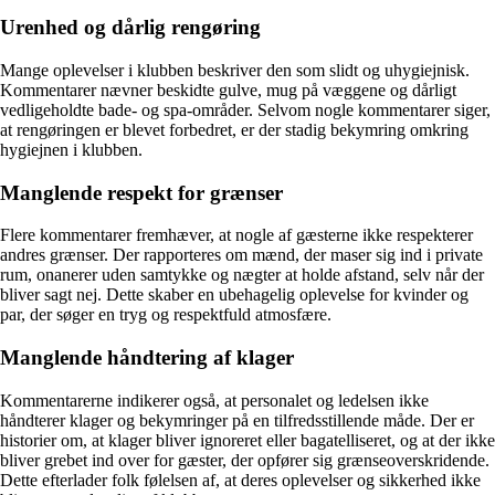
Urenhed og dårlig rengøring
Mange oplevelser i klubben beskriver den som slidt og uhygiejnisk.
Kommentarer nævner beskidte gulve, mug på væggene og dårligt
vedligeholdte bade- og spa-områder. Selvom nogle kommentarer siger,
at rengøringen er blevet forbedret, er der stadig bekymring omkring
hygiejnen i klubben.
Manglende respekt for grænser
Flere kommentarer fremhæver, at nogle af gæsterne ikke respekterer
andres grænser. Der rapporteres om mænd, der maser sig ind i private
rum, onanerer uden samtykke og nægter at holde afstand, selv når der
bliver sagt nej. Dette skaber en ubehagelig oplevelse for kvinder og
par, der søger en tryg og respektfuld atmosfære.
Manglende håndtering af klager
Kommentarerne indikerer også, at personalet og ledelsen ikke
håndterer klager og bekymringer på en tilfredsstillende måde. Der er
historier om, at klager bliver ignoreret eller bagatelliseret, og at der ikke
bliver grebet ind over for gæster, der opfører sig grænseoverskridende.
Dette efterlader folk følelsen af, at deres oplevelser og sikkerhed ikke