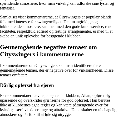
spændende atmosfære, hvor man virkelig kan udforske sine lyster og
fantasier.
Samlet set viser kommentarerne, at Cityswingers er populær blandt
folk med interesse for swingermiljøet. Den mangfoldige og
inkluderende atmosfære, sammen med den gode kundeservice, rene
faciliteter, respektfuld adfærd og festlige arrangementer, er med til at
skabe en unik oplevelse for besøgende i klubben.
Gennemgående negative temaer om
Cityswingers i kommentarerne
I kommentarerne om Cityswingers kan man identificere flere
gennemgående temaer, der er negative over for virksomheden. Disse
temaer omfatter:
Dårlig opførsel fra ejeren
Flere kommentarer nævner, at ejeren af klubben, Allan, opfører sig
upassende og overskrider grænserne for god opførsel. Han berøres
ikke af klubbernes egne regler og kan være påtrængende over for
kvinder, især hvis de er unge og attraktive. Dette skaber en ubehagelig
atmosfære og får folk til at føle sig utrygge.