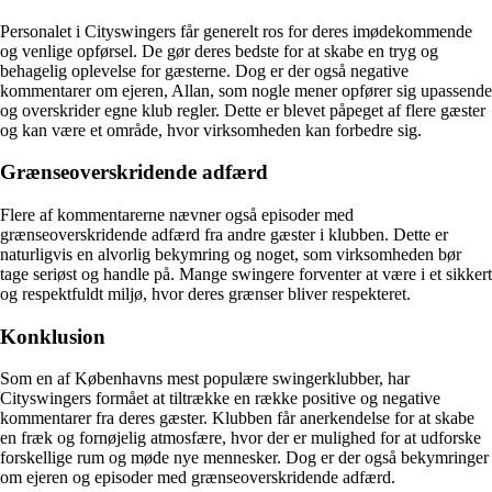
Personalet i Cityswingers får generelt ros for deres imødekommende
og venlige opførsel. De gør deres bedste for at skabe en tryg og
behagelig oplevelse for gæsterne. Dog er der også negative
kommentarer om ejeren, Allan, som nogle mener opfører sig upassende
og overskrider egne klub regler. Dette er blevet påpeget af flere gæster
og kan være et område, hvor virksomheden kan forbedre sig.
Grænseoverskridende adfærd
Flere af kommentarerne nævner også episoder med
grænseoverskridende adfærd fra andre gæster i klubben. Dette er
naturligvis en alvorlig bekymring og noget, som virksomheden bør
tage seriøst og handle på. Mange swingere forventer at være i et sikkert
og respektfuldt miljø, hvor deres grænser bliver respekteret.
Konklusion
Som en af Københavns mest populære swingerklubber, har
Cityswingers formået at tiltrække en række positive og negative
kommentarer fra deres gæster. Klubben får anerkendelse for at skabe
en fræk og fornøjelig atmosfære, hvor der er mulighed for at udforske
forskellige rum og møde nye mennesker. Dog er der også bekymringer
om ejeren og episoder med grænseoverskridende adfærd.