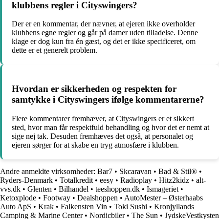
klubbens regler i Cityswingers?
Der er en kommentar, der nævner, at ejeren ikke overholder
klubbens egne regler og går på damer uden tilladelse. Denne
klage er dog kun fra én gæst, og det er ikke specificeret, om
dette er et generelt problem.
Hvordan er sikkerheden og respekten for
samtykke i Cityswingers ifølge kommentarerne?
Flere kommentarer fremhæver, at Cityswingers er et sikkert
sted, hvor man får respektfuld behandling og hvor det er nemt at
sige nej tak. Desuden fremhæves det også, at personalet og
ejeren sørger for at skabe en tryg atmosfære i klubben.
Andre anmeldte virksomheder:
Bar7
•
Skcaravan
•
Bad & Stil®
•
Ryders-Denmark
•
Totalkredit
•
eesy
•
Radioplay
•
Hitz2kidz
•
alt-
vvs.dk
•
Glenten
•
Bilhandel
•
teeshoppen.dk
•
Ismageriet
•
Ketoxplode
•
Footway
•
Dealshoppen
•
AutoMester – Østerhaabs
Auto ApS
•
Krak
•
Falkensten Vin
•
Toki Sushi
•
Kronjyllands
Camping & Marine Center
•
Nordicbiler
•
The Sun
•
JydskeVestkysten