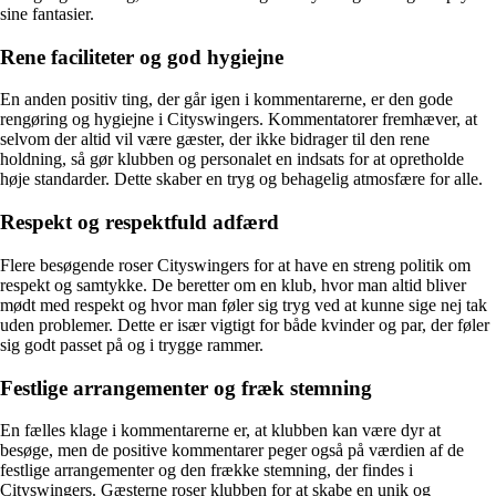
sine fantasier.
Rene faciliteter og god hygiejne
En anden positiv ting, der går igen i kommentarerne, er den gode
rengøring og hygiejne i Cityswingers. Kommentatorer fremhæver, at
selvom der altid vil være gæster, der ikke bidrager til den rene
holdning, så gør klubben og personalet en indsats for at opretholde
høje standarder. Dette skaber en tryg og behagelig atmosfære for alle.
Respekt og respektfuld adfærd
Flere besøgende roser Cityswingers for at have en streng politik om
respekt og samtykke. De beretter om en klub, hvor man altid bliver
mødt med respekt og hvor man føler sig tryg ved at kunne sige nej tak
uden problemer. Dette er især vigtigt for både kvinder og par, der føler
sig godt passet på og i trygge rammer.
Festlige arrangementer og fræk stemning
En fælles klage i kommentarerne er, at klubben kan være dyr at
besøge, men de positive kommentarer peger også på værdien af de
festlige arrangementer og den frække stemning, der findes i
Cityswingers. Gæsterne roser klubben for at skabe en unik og