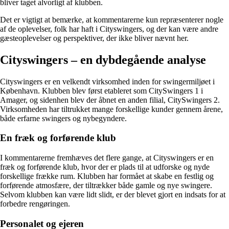
bliver taget alvorligt af klubben.
Det er vigtigt at bemærke, at kommentarerne kun repræsenterer nogle
af de oplevelser, folk har haft i Cityswingers, og der kan være andre
gæsteoplevelser og perspektiver, der ikke bliver nævnt her.
Cityswingers – en dybdegående analyse
Cityswingers er en velkendt virksomhed inden for swingermiljøet i
København. Klubben blev først etableret som CitySwingers 1 i
Amager, og sidenhen blev der åbnet en anden filial, CitySwingers 2.
Virksomheden har tiltrukket mange forskellige kunder gennem årene,
både erfarne swingers og nybegyndere.
En fræk og forførende klub
I kommentarerne fremhæves det flere gange, at Cityswingers er en
fræk og forførende klub, hvor der er plads til at udforske og nyde
forskellige frække rum. Klubben har formået at skabe en festlig og
forførende atmosfære, der tiltrækker både gamle og nye swingere.
Selvom klubben kan være lidt slidt, er der blevet gjort en indsats for at
forbedre rengøringen.
Personalet og ejeren