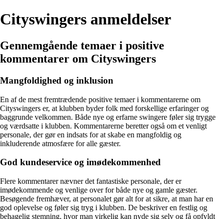
Cityswingers anmeldelser
Gennemgående temaer i positive
kommentarer om Cityswingers
Mangfoldighed og inklusion
En af de mest fremtrædende positive temaer i kommentarerne om
Cityswingers er, at klubben byder folk med forskellige erfaringer og
baggrunde velkommen. Både nye og erfarne swingere føler sig trygge
og værdsatte i klubben. Kommentarerne beretter også om et venligt
personale, der gør en indsats for at skabe en mangfoldig og
inkluderende atmosfære for alle gæster.
God kundeservice og imødekommenhed
Flere kommentarer nævner det fantastiske personale, der er
imødekommende og venlige over for både nye og gamle gæster.
Besøgende fremhæver, at personalet gør alt for at sikre, at man har en
god oplevelse og føler sig tryg i klubben. De beskriver en festlig og
behagelig stemning, hvor man virkelig kan nyde sig selv og få opfyldt