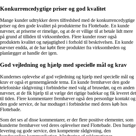
Konkurrencedygtige priser og god kvalitet
Mange kunder udtrykker deres tilfredshed med de konkurrencedygtige
priser og den gode kvalitet på produkterne fra Flottebade. En kunde
nævner, at priserne er rimelige, og at de er villige til at betale lidt mere
på grund af tilliden til virksomheden. Flere kunder roser også
produktets kvalitet og nøjagtighed i forhold til beskrivelsen. En kunde
nævner endda, at de har købt flere produkter fra virksomheden og
planlægger at handle der igen.
God vejledning og hjælp med specielle mål og krav
Kundernes oplevelse af god vejledning og hjælp med specielle mål og
krav er også et gennemgående tema. En kunde fremhæver den gode
telefoniske rådgivning i forbindelse med valg af brusedør, og en anden
nævner, at de fik hjælp til at vælge det rigtige badekar og fik leveret det
til tiden. Flere kommentarer fremhæver også den personlige kontakt og
den gode service, de har modtaget i forbindelse med deres køb hos
Flottebade.
Som det ses af disse kommentarer, er der flere positive elementer, som
kunderne fremhæver ved deres oplevelser med Flottebade. Den hurtige
levering og gode service, den kompetente rådgivning, den