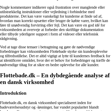
Nogle kommentarer indikerer også frustration over manglende eller
utilstrækkelig instruktioner eller vejledning i forbindelse med
produkterne. Det kan være vanskeligt for kunderne at finde ud af,
hvordan man korrekt opsætter eller bruger de købte varer, hvilket kan
føre til unødvendig forvirring eller fejl. Det kan være en god idé for
virksomheden at overveje at forbedre den skriftlige dokumentation
eller tilbyde yderligere support i form af videoer eller telefonisk
rådgivning.
Ved at tage disse temaer i betragtning og gøre de nødvendige
forbedringer kan virksomheden Flottebade styrke sin kundeoplevelse
og tilfredsstillelse. Det er altid vigtigt at lytte til kundernes feedback for
at identificere områder, hvor der er behov for forbedringer og træffe de
nødvendige tiltag for at sikre en bedre oplevelse for alle kunder.
Flottebade.dk – En dybdegående analyse af
en dansk virksomhed
Introduktion
Flottebade.dk, en dansk virksomhed specialiseret inden for
badeværelsesudstyr og -løsninger, har vundet popularitet blandt