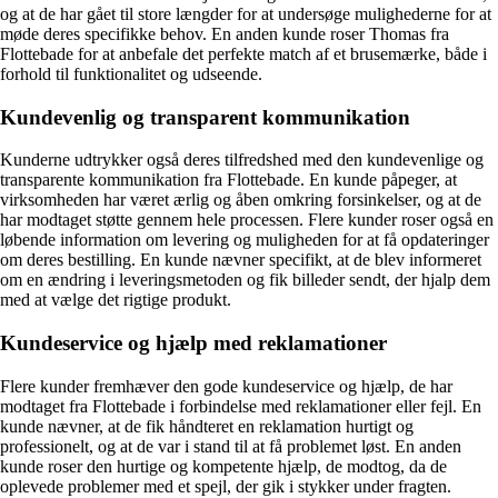
og at de har gået til store længder for at undersøge mulighederne for at
møde deres specifikke behov. En anden kunde roser Thomas fra
Flottebade for at anbefale det perfekte match af et brusemærke, både i
forhold til funktionalitet og udseende.
Kundevenlig og transparent kommunikation
Kunderne udtrykker også deres tilfredshed med den kundevenlige og
transparente kommunikation fra Flottebade. En kunde påpeger, at
virksomheden har været ærlig og åben omkring forsinkelser, og at de
har modtaget støtte gennem hele processen. Flere kunder roser også en
løbende information om levering og muligheden for at få opdateringer
om deres bestilling. En kunde nævner specifikt, at de blev informeret
om en ændring i leveringsmetoden og fik billeder sendt, der hjalp dem
med at vælge det rigtige produkt.
Kundeservice og hjælp med reklamationer
Flere kunder fremhæver den gode kundeservice og hjælp, de har
modtaget fra Flottebade i forbindelse med reklamationer eller fejl. En
kunde nævner, at de fik håndteret en reklamation hurtigt og
professionelt, og at de var i stand til at få problemet løst. En anden
kunde roser den hurtige og kompetente hjælp, de modtog, da de
oplevede problemer med et spejl, der gik i stykker under fragten.