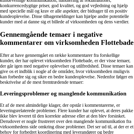
kundevenlige kommunikation, håndtering af reklamationer,
konkurrencedygtige priser, god kvalitet, og god vejledning og hjælp
med specielle mål og krav er alle aspekter, der bidrager til en positiv
kundeoplevelse. Disse tilbagemeldinger kan hjælpe andre potentielle
kunder med at danne sig et billede af virksomheden og dens værdier.
Gennemgående temaer i negative
kommentarer om virksomheden Flottebade
Efter at have gennemgået en række kommentarer fra forskellige
kunder, der har oplevet virksomheden Flottebade, er der visse temaer,
der går igen med negative oplevelser og utilfredshed. Disse temaer kan
give os et indblik i nogle af de områder, hvor virksomheden muligvis
kan forbedre sig og sikre en bedre kundeoplevelse. Nedenfor følger en
beskrivelse af de mest fremtrædende temaer:
Leveringsproblemer og manglende kommunikation
Et af de mest almindelige klager, der opstår i kommentarerne, er
leveringsrelaterede problemer. Flere kunder har oplevet, at deres pakke
ikke blev leveret til den korrekte adresse eller at den blev forsinket.
Derudover er nogle frustreret over den manglende kommunikation fra
virksomhedens side omkring disse problemer. Det ser ud til, at der er et
behov for forbedret koordinering med leverandører og bedre