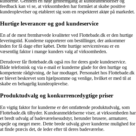
kunderne. Gennem en nøje gennemgang af kundeanmeldelser og
feedback kan vi se, at virksomheden har formået at skabe positive
kundeoplevelser og etableret sig som en respekteret aktør på markedet.
Hurtige leverancer og god kundeservice
En af de mest fremhævede kvaliteter ved Flottebade.dk er den hurtige
leveringstid. Kunderne rapporterer om bestillinger, der ankommer
inden for få dage efter købet. Dette hurtige serviceniveau er en
væsentlig faktor i mange kunders valg af virksomheden.
Derudover får flottebade.dk også ros for deres gode kundeservice.
Både telefonisk og via e-mail er kunderne glade for den hurtige og
kompetente rådgivning, de har modtaget. Personalet hos Flottebade.dk
er blevet beskrevet som hjælpsomme og venlige, hvilket er med til at
skabe en behagelig kundeoplevelse.
Produktudvalg og konkurrencedygtige priser
En vigtig faktor for kunderne er det omfattende produktudvalg, som
Flottebade.dk tilbyder. Kundeanmeldelserne viser, at virksomheden har
et bredt udvalg af badeværelsesudstyr, herunder brusere, armaturer,
spejle og meget mere. Dette brede udvalg giver kunderne mulighed for
at finde præcis det, de leder efter til deres badeværelse.