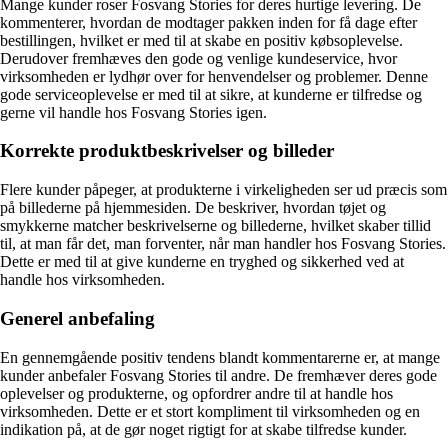
Mange kunder roser Fosvang Stories for deres hurtige levering. De
kommenterer, hvordan de modtager pakken inden for få dage efter
bestillingen, hvilket er med til at skabe en positiv købsoplevelse.
Derudover fremhæves den gode og venlige kundeservice, hvor
virksomheden er lydhør over for henvendelser og problemer. Denne
gode serviceoplevelse er med til at sikre, at kunderne er tilfredse og
gerne vil handle hos Fosvang Stories igen.
Korrekte produktbeskrivelser og billeder
Flere kunder påpeger, at produkterne i virkeligheden ser ud præcis som
på billederne på hjemmesiden. De beskriver, hvordan tøjet og
smykkerne matcher beskrivelserne og billederne, hvilket skaber tillid
til, at man får det, man forventer, når man handler hos Fosvang Stories.
Dette er med til at give kunderne en tryghed og sikkerhed ved at
handle hos virksomheden.
Generel anbefaling
En gennemgående positiv tendens blandt kommentarerne er, at mange
kunder anbefaler Fosvang Stories til andre. De fremhæver deres gode
oplevelser og produkterne, og opfordrer andre til at handle hos
virksomheden. Dette er et stort kompliment til virksomheden og en
indikation på, at de gør noget rigtigt for at skabe tilfredse kunder.