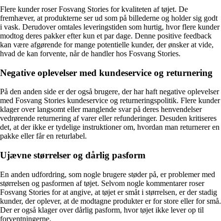
Flere kunder roser Fosvang Stories for kvaliteten af tøjet. De
fremhæver, at produkterne ser ud som på billederne og holder sig godt
i vask. Derudover omtales leveringstiden som hurtig, hvor flere kunder
modtog deres pakker efter kun et par dage. Denne positive feedback
kan være afgørende for mange potentielle kunder, der ønsker at vide,
hvad de kan forvente, når de handler hos Fosvang Stories.
Negative oplevelser med kundeservice og returnering
På den anden side er der også brugere, der har haft negative oplevelser
med Fosvang Stories kundeservice og returneringspolitik. Flere kunder
klager over langsomt eller manglende svar på deres henvendelser
vedrørende returnering af varer eller refunderinger. Desuden kritiseres
det, at der ikke er tydelige instruktioner om, hvordan man returnerer en
pakke eller får en returlabel.
Ujævne størrelser og dårlig pasform
En anden udfordring, som nogle brugere støder på, er problemer med
størrelsen og pasformen af tøjet. Selvom nogle kommentarer roser
Fosvang Stories for at angive, at tøjet er småt i størrelsen, er der stadig
kunder, der oplever, at de modtagne produkter er for store eller for små.
Der er også klager over dårlig pasform, hvor tøjet ikke lever op til
forventningerne.