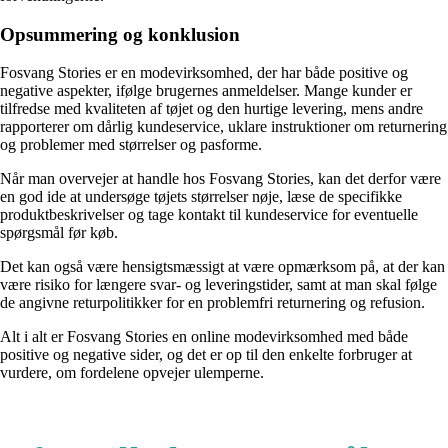
Opsummering og konklusion
Fosvang Stories er en modevirksomhed, der har både positive og
negative aspekter, ifølge brugernes anmeldelser. Mange kunder er
tilfredse med kvaliteten af tøjet og den hurtige levering, mens andre
rapporterer om dårlig kundeservice, uklare instruktioner om returnering
og problemer med størrelser og pasforme.
Når man overvejer at handle hos Fosvang Stories, kan det derfor være
en god ide at undersøge tøjets størrelser nøje, læse de specifikke
produktbeskrivelser og tage kontakt til kundeservice for eventuelle
spørgsmål før køb.
Det kan også være hensigtsmæssigt at være opmærksom på, at der kan
være risiko for længere svar- og leveringstider, samt at man skal følge
de angivne returpolitikker for en problemfri returnering og refusion.
Alt i alt er Fosvang Stories en online modevirksomhed med både
positive og negative sider, og det er op til den enkelte forbruger at
vurdere, om fordelene opvejer ulemperne.