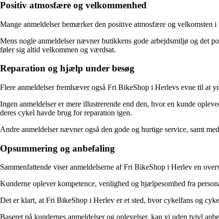
Positiv atmosfære og velkommenhed
Mange anmeldelser bemærker den positive atmosfære og velkomsten i F
Mens nogle anmeldelser nævner butikkens gode arbejdsmiljø og det po
føler sig altid velkommen og værdsat.
Reparation og hjælp under besøg
Flere anmeldelser fremhæver også Fri BikeShop i Herlevs evne til at yd
Ingen anmeldelser er mere illustrerende end den, hvor en kunde oplevede
deres cykel havde brug for reparation igen.
Andre anmeldelser nævner også den gode og hurtige service, samt medar
Opsummering og anbefaling
Sammenfattende viser anmeldelserne af Fri BikeShop i Herlev en overve
Kunderne oplever kompetence, venlighed og hjælpesomhed fra personal
Det er klart, at Fri BikeShop i Herlev er et sted, hvor cykelfans og cy
Baseret på kundernes anmeldelser og oplevelser, kan vi uden tvivl anb