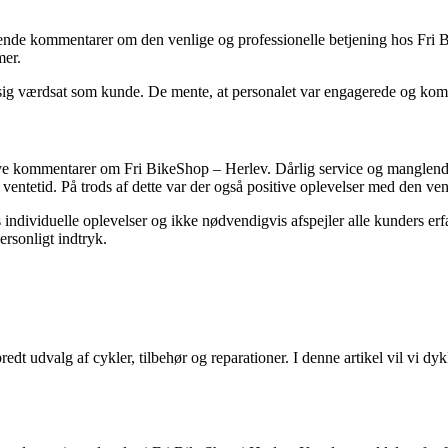
sende kommentarer om den venlige og professionelle betjening hos Fri 
mer.
sig værdsat som kunde. De mente, at personalet var engagerede og komp
tive kommentarer om Fri BikeShop – Herlev. Dårlig service og manglend
ventetid. På trods af dette var der også positive oplevelser med den ve
 individuelle oplevelser og ikke nødvendigvis afspejler alle kunders er
rsonligt indtryk.
redt udvalg af cykler, tilbehør og reparationer. I denne artikel vil vi 