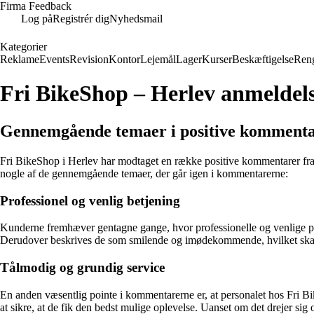
Firma Feedback
Log på
Registrér dig
Nyhedsmail
Kategorier
Reklame
Events
Revision
Kontor
Lejemål
Lager
Kurser
Beskæftigelse
Ren
Fri BikeShop – Herlev anmeldel
Gennemgående temaer i positive kommenta
Fri BikeShop i Herlev har modtaget en række positive kommentarer fra t
nogle af de gennemgående temaer, der går igen i kommentarerne:
Professionel og venlig betjening
Kunderne fremhæver gentagne gange, hvor professionelle og venlige perso
Derudover beskrives de som smilende og imødekommende, hvilket skabe
Tålmodig og grundig service
En anden væsentlig pointe i kommentarerne er, at personalet hos Fri Bi
at sikre, at de fik den bedst mulige oplevelse. Uanset om det drejer sig 