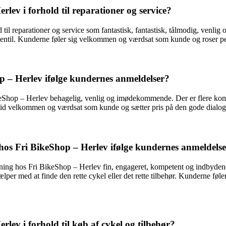
lev i forhold til reparationer og service?
il reparationer og service som fantastisk, fantastisk, tålmodig, venlig 
og ventil. Kunderne føler sig velkommen og værdsat som kunde og roser 
 – Herlev ifølge kundernes anmeldelser?
ikeShop – Herlev behagelig, venlig og imødekommende. Der er flere ko
ltid velkommen og værdsat som kunde og sætter pris på den gode dialog s
hos Fri BikeShop – Herlev ifølge kundernes anmeldels
ivning hos Fri BikeShop – Herlev fin, engageret, kompetent og indbyde
ælper med at finde den rette cykel eller det rette tilbehør. Kunderne fø
lev i forhold til køb af cykel og tilbehør?