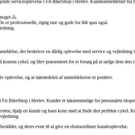
de serviceoplevelse i Fri BikeShop i Herlev. Kundeanmeldelser fra flere
 noget 🚴
e er professionelle, rigtig rare og gode for lidt spas også.
ledning.
nmeldelse, der beskriver en dårlig oplevelse med service og vejledning 
 konens cykel, og blev præsenteret for et forsøg på at sælge dem den rig
iv oplevelse, og at størstedelen af anmeldelserne er positive.
ri BikeShop i Herlev. Kunder er taknemmelige for personalets ekspertis
orten, hjalp en kunde og hans kone med at finde den perfekte cykel. Kun
ejledning.
esidder, og deres evne til at give en ekstraordinær kundeoplevelse.