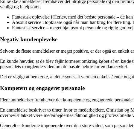
En række anmeldelser fremhæver det utrolige personale og den fremragen
venligt og hjælpsomt.
Fantastisk oplevelse i Herlev, med det bedste personale – de kan
Absolut service i topklasse også når man har brug for flere ting. D
Fantastisk service – meget hjælpsomt personale og rigtig god vej
Negativ kundeoplevelse
Selvom de fleste anmeldelser er meget positive, er der også en enkelt a
En kunde hævder, at de blev fejlinformeret omkring købet af en kæde til
personalets manglende viden om de basale behov for en damecykel.
Det er vigtigt at bemærke, at dette synes at være en enkeltstående negat
Kompetent og engageret personale
Flere anmeldelser fremhæver det kompetente og engagerede personale i F
En anmeldelse beskriver to timer, hvor to medarbejdere, Christian og M
overbevist takket være medarbejdernes tålmodighed og professionelle v
Generelt er kunderne imponerede over den store viden, som personalet b