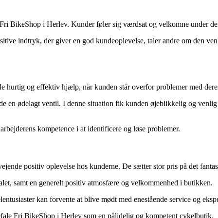
ri BikeShop i Herlev. Kunder føler sig værdsat og velkomne under de
sitive indtryk, der giver en god kundeoplevelse, taler andre om den
e hurtig og effektiv hjælp, når kunden står overfor problemer med dere
 en ødelagt ventil. I denne situation fik kunden øjeblikkelig og venlig
bejderens kompetence i at identificere og løse problemer.
jende positiv oplevelse hos kunderne. De sætter stor pris på det fanta
et, samt en generelt positiv atmosfære og velkommenhed i butikken.
kelentusiaster kan forvente at blive mødt med enestående service og eks
efale Fri BikeShop i Herlev som en pålidelig og kompetent cykelbutik.