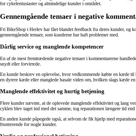
for cykelentusiaster og almindelige kunder i området.
Gennemgående temaer i negative kommenta
Fri BikeShop i Herlev har fået blandet feedback fra deres kunder, og ko
gennemgående temaer, som kunderne har haft problemer med.
Dårlig service og manglende kompetencer
En af de mest fremtrædende negative temaer i kommentarerne handlede o
snydt eller forvirrede.
En kunde beskrev en oplevelse, hvor vedkommende købte en kæde til kon
en dyrere kæde eller manglede basale viden om, hvilken slags kæde en
Manglende effektivitet og hurtig betjening
Flere kunder nævnte, at de oplevede manglende effektivitet og lang 
cyklen blev taget ind med det samme, tog reparationen længere tid end 
En anden kunde påpegede også, at selvom de fik hjælp med reparationer
frustrerende for nogle kunder.