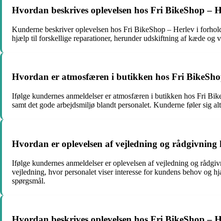
Hvordan beskrives oplevelsen hos Fri BikeShop – Her
Kunderne beskriver oplevelsen hos Fri BikeShop – Herlev i forhold t
hjælp til forskellige reparationer, herunder udskiftning af kæde 
Hvordan er atmosfæren i butikken hos Fri BikeShop
Ifølge kundernes anmeldelser er atmosfæren i butikken hos Fri B
samt det gode arbejdsmiljø blandt personalet. Kunderne føler sig a
Hvordan er oplevelsen af vejledning og rådgivning 
Ifølge kundernes anmeldelser er oplevelsen af vejledning og rådg
vejledning, hvor personalet viser interesse for kundens behov og hj
spørgsmål.
Hvordan beskrives oplevelsen hos Fri BikeShop – Her