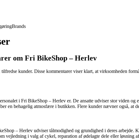
gøring
Brands
ser
rer om Fri BikeShop – Herlev
ilfredse kunder. Disse kommentarer viser klart, at virksomheden formår
nalet i Fri BikeShop – Herlev er. De ansatte udviser stor viden og eksp
r en behagelig atmosfære i butikken. Flere kunder nævner også, at de
keShop – Herlev udviser tålmodighed og grundighed i deres arbejde. Kund
om vejledning i valg af cykel, reparation af ødelagte dele eller løsning 