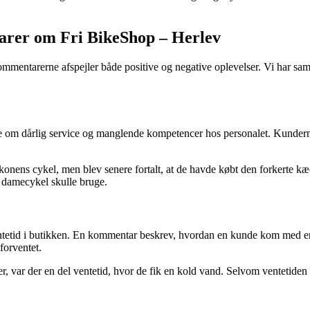
rer om Fri BikeShop – Herlev
mmentarerne afspejler både positive og negative oplevelser. Vi har saml
m dårlig service og manglende kompetencer hos personalet. Kunderne påp
ens cykel, men blev senere fortalt, at de havde købt den forkerte kæd
 damecykel skulle bruge.
ventetid i butikken. En kommentar beskrev, hvordan en kunde kom med 
forventet.
, var der en del ventetid, hvor de fik en kold vand. Selvom ventetiden