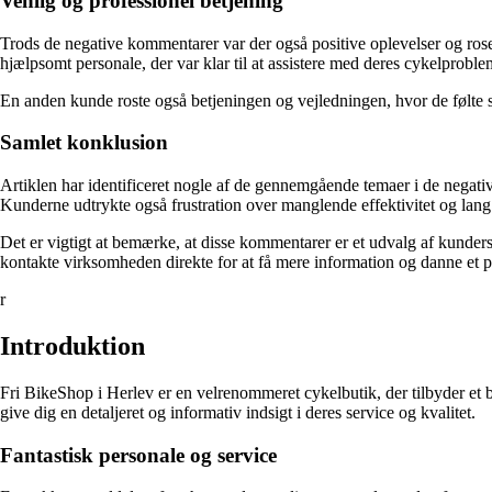
Venlig og professionel betjening
Trods de negative kommentarer var der også positive oplevelser og ro
hjælpsomt personale, der var klar til at assistere med deres cykelproble
En anden kunde roste også betjeningen og vejledningen, hvor de følte 
Samlet konklusion
Artiklen har identificeret nogle af de gennemgående temaer i de nega
Kunderne udtrykte også frustration over manglende effektivitet og lang 
Det er vigtigt at bemærke, at disse kommentarer er et udvalg af kunders
kontakte virksomheden direkte for at få mere information og danne et pe
r
Introduktion
Fri BikeShop i Herlev er en velrenommeret cykelbutik, der tilbyder et b
give dig en detaljeret og informativ indsigt i deres service og kvalitet.
Fantastisk personale og service