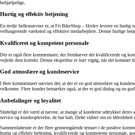
behjælpelige.
Hurtig og effektiv betjening
En tredje fællesnævner er, at Fri BikeShop – Herlev leverer en hurtig og
velfungerende værksted og effektive medarbejdere. Denne hurtige betje
Kvalificeret og kompetent personale
Der er også flere kommentarer, der fremhæver det kvalificerede og kompe
vejlede dem korrekt. Denne ekspertise er især vigtig, når det kommer til
God atmosfære og kundeservice
I flere kommentarer nævnes det, at der er en god atmosfære og kundese
velkomne. Flere kunder bemærker også, at der er god dialog og en god a
Anbefalinger og loyalitet
Slutteligt er det værd at nævne, at mange af kunderne udtrykker deres 
service og kundeoplevelse, de har haft. Dette vidner om en tilfredshed 
Sammenfattende er der flere gennemgående temaer i de positive kommen
hurtig og effektiv betjening, kvalificerede og kompetente personale, go