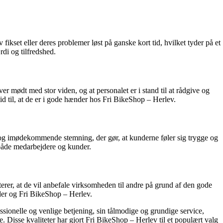
fikset eller deres problemer løst på ganske kort tid, hvilket tyder på et
di og tilfredshed.
 mødt med stor viden, og at personalet er i stand til at rådgive og
lid til, at de er i gode hænder hos Fri BikeShop – Herlev.
 og imødekommende stemning, der gør, at kunderne føler sig trygge og
 både medarbejdere og kunder.
erer, at de vil anbefale virksomheden til andre på grund af den gode
nder og Fri BikeShop – Herlev.
ionelle og venlige betjening, sin tålmodige og grundige service,
 Disse kvaliteter har gjort Fri BikeShop – Herlev til et populært valg