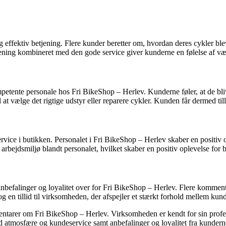
 effektiv betjening. Flere kunder beretter om, hvordan deres cykler blev 
ning kombineret med den gode service giver kunderne en følelse af vær
tente personale hos Fri BikeShop – Herlev. Kunderne føler, at de bliver
 at vælge det rigtige udstyr eller reparere cykler. Kunden får dermed til
rvice i butikken. Personalet i Fri BikeShop – Herlev skaber en positiv
rbejdsmiljø blandt personalet, hvilket skaber en positiv oplevelse for
anbefalinger og loyalitet over for Fri BikeShop – Herlev. Flere komment
og en tillid til virksomheden, der afspejler et stærkt forhold mellem ku
tarer om Fri BikeShop – Herlev. Virksomheden er kendt for sin profess
d atmosfære og kundeservice samt anbefalinger og loyalitet fra kunderne.